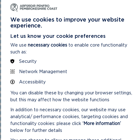
Pwyllgor Cynorthwyo a Datblygu Aelodau 15/02/23
Pwyllgor Cynorthwyo a Datblygu Aelodau 17/04/2024
Pwyllgor Cynorthwyo a Datblygu Aelodau 21/10/20
Pwyllgor Cynorthwyo a Datblygu Aelodau 27/09/2023
We use cookies to improve your website
Pwyllgor Grantiau 21/01/2026
experience.
Pwyllgor Gwasanaethau Pobl 15/01/25
Let us know your cookie preferences
Pwyllgor Gwasanaethau Pobl 18/09/24
Pwyllgor Gwasanaethau Pobl 19/03/2025
We use
necessary cookies
to enable core functionality
Pwyllgor Personėl
such as:
Pwyllgor Personėl (Cyfarfod Anghyffredin) 03/03/21
Pwyllgor Personėl (Cyfarfod Anghyffredin) 13/01/21
Security
Pwyllgor Personėl 15/09/21
Network Management
Pwyllgor Personėl 18/11/20
Pwyllgor Personėl 23/06/21
Accessibility
Pwyllgor Rheoli Datblygu
Pwyllgor Rheoli Datblygu
You can disable these by changing your browser settings,
Pwyllgor Rheoli Datblygu
but this may affect how the website functions
Pwyllgor Rheoli Datblygu
Pwyllgor Rheoli Datblygu
In addition to necessary cookies, our website may use
Pwyllgor Rheoli Datblygu – 10/03/21
analytical/ performance cookies, targeting cookies and
Pwyllgor Rheoli Datblygu 01/02/23
functionality cookies: please click
‘More information’
Pwyllgor Rheoli Datblygu 03/06/26
below for further details
Pwyllgor Rheoli Datblygu 03/09/25
Pwyllgor Rheoli Datblygu 03/12/25