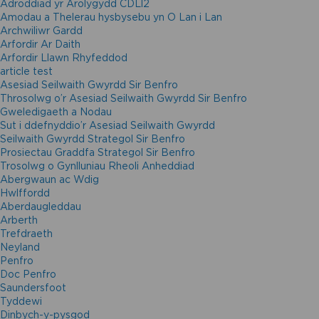
Adroddiad yr Arolygydd CDLl2
Amodau a Thelerau hysbysebu yn O Lan i Lan
Archwiliwr Gardd
Arfordir Ar Daith
Arfordir Llawn Rhyfeddod
article test
Asesiad Seilwaith Gwyrdd Sir Benfro
Throsolwg o’r Asesiad Seilwaith Gwyrdd Sir Benfro
Gweledigaeth a Nodau
Sut i ddefnyddio’r Asesiad Seilwaith Gwyrdd
Seilwaith Gwyrdd Strategol Sir Benfro
Prosiectau Graddfa Strategol Sir Benfro
Trosolwg o Gynlluniau Rheoli Anheddiad
Abergwaun ac Wdig
Hwlffordd
Aberdaugleddau
Arberth
Trefdraeth
Neyland
Penfro
Doc Penfro
Saundersfoot
Tyddewi
Dinbych-y-pysgod