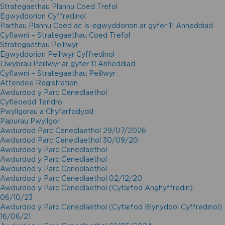
Strategaethau Plannu Coed Trefol
Egwyddorion Cyffredinol
Parthau Plannu Coed ac Is-egwyddorion ar gyfer 11 Anheddiad
Cyflawni – Strategaethau Coed Trefol
Strategaethau Peillwyr
Egwyddorion Peillwyr Cyffredinol
Llwybrau Peillwyr ar gyfer 11 Anheddiad
Cyflawni – Strategaethau Peillwyr
Attendee Registration
Awdurdod y Parc Cenedlaethol
Cyfleoedd Tendro
Pwyllgorau a Chyfarfodydd
Papurau Pwyllgor
Awdurdod Parc Cenedlaethol 29/07/2026
Awdurdod Parc Cenedlaethol 30/09/20
Awdurdod y Parc Cenedlaethol
Awdurdod y Parc Cenedlaethol
Awdurdod y Parc Cenedlaethol
Awdurdod y Parc Cenedlaethol 02/12/20
Awdurdod y Parc Cenedlaethol (Cyfarfod Anghyffredin)
06/10/23
Awdurdod y Parc Cenedlaethol (Cyfarfod Blynyddol Cyffredinol)
16/06/21