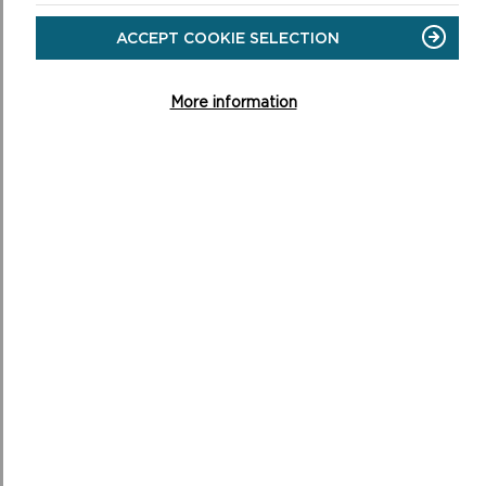
ON
DARLLENWCH FWY
GEIRIAU
ACCEPT COOKIE SELECTION
DIFLANEDIG
–
THE
More information
LOST
WORDS
ORIEL Y PARC, CANOLFAN DDARGANFOD Y
PARC CENEDLAETHOL
Mae ein siop a'n Canolfan Ymwelwyr ar agor bob dydd
9:30am i 5pm. Mae'r Brif Oriel ar agor bob dydd 10am i
4pm.