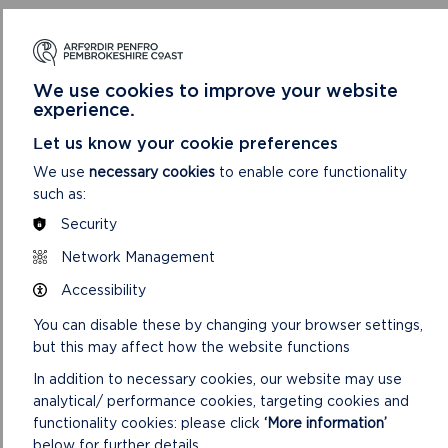
DOLENNI PERTHNASOL
We use cookies to improve your website
experience.
Let us know your cookie preferences
We use
necessary cookies
to enable core functionality
such as:
Security
Network Management
Accessibility
ARCHEBU NAWR
You can disable these by changing your browser settings,
but this may affect how the website functions
GWEITHDAI CLWB DYDD MERCHER
In addition to necessary cookies, our website may use
I archebu eich lle ar weithdy dan arweiniad artistiaid yn
analytical/ performance cookies, targeting cookies and
Oriel y Parc ym mis Awst hwn.
functionality cookies: please click
‘More information’
below for further details