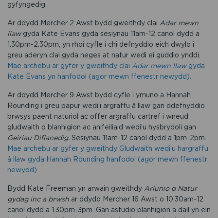
gyfyngedig.
Ar ddydd Mercher 2 Awst bydd gweithdy clai
Adar mewn
llaw
gyda Kate Evans gyda sesiynau 11am-12 canol dydd a
1.30pm-2.30pm, yn rhoi cyfle i chi defnyddio eich dwylo i
greu aderyn clai gyda neges at natur wedi ei guddio ynddi.
Mae archebu ar gyfer y gweithdy clai
Adar mewn llaw
gyda
Kate Evans yn hanfodol (agor mewn ffenestr newydd).
Ar ddydd Mercher 9 Awst bydd cyfle i ymuno a Hannah
Rounding i greu papur wedi’i argraffu â llaw gan ddefnyddio
brwsys paent naturiol ac offer argraffu cartref i wneud
gludwaith o blanhigion ac anifeiliaid wedi’u hysbrydoli gan
Geiriau Diflanedig.
Sesiynau 11am-12 canol dydd a 1pm-2pm.
Mae archebu ar gyfer y gweithdy Gludwaith wedi’u hargraffu
â llaw gyda Hannah Rounding hanfodol (agor mewn ffenestr
newydd).
Bydd Kate Freeman yn arwain gweithdy
Arlunio o Natur
gydag inc a brwsh
ar ddydd Mercher 16 Awst o 10.30am-12
canol dydd a 1.30pm-3pm. Gan astudio planhigion a dail yn ein