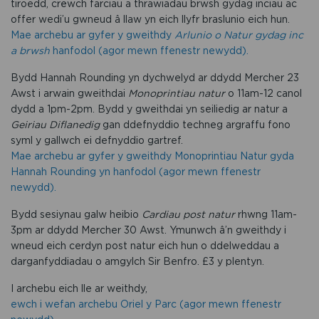
tiroedd, crëwch farciau a thrawiadau brwsh gydag inciau ac
offer wedi’u gwneud â llaw yn eich llyfr braslunio eich hun.
Mae archebu ar gyfer y gweithdy
Arlunio o Natur gydag inc
a brwsh
hanfodol (agor mewn ffenestr newydd).
Bydd Hannah Rounding yn dychwelyd ar ddydd Mercher 23
Awst i arwain gweithdai
Monoprintiau natur
o 11am-12 canol
dydd a 1pm-2pm. Bydd y gweithdai yn seiliedig ar natur a
Geiriau Diflanedig
gan ddefnyddio techneg argraffu fono
syml y gallwch ei defnyddio gartref.
Mae archebu ar gyfer y gweithdy Monoprintiau Natur gyda
Hannah Rounding yn hanfodol (agor mewn ffenestr
newydd).
Bydd sesiynau galw heibio
Cardiau post natur
rhwng 11am-
3pm ar ddydd Mercher 30 Awst. Ymunwch â’n gweithdy i
wneud eich cerdyn post natur eich hun o ddelweddau a
darganfyddiadau o amgylch Sir Benfro. £3 y plentyn.
I archebu eich lle ar weithdy,
ewch i wefan archebu Oriel y Parc (agor mewn ffenestr