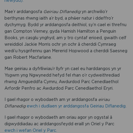
newydd).
Mae’r arddangosfa
Geiriau Diflanedig
yn archwilio’r
berthynas rhwng iaith a’r byd, a phŵer natur i ddeffro’r
dychymyg. Bydd yr arddangosfa deithiol, sy’n cael ei threfnu
gan Compton Verney, gyda Hamish Hamilton a Penguin
Books, yn casglu ynghyd, am y tro cyntaf erioed, gwaith celf
wreiddiol Jackie Morris ochr yn ochr â cherddi Cymraeg
wedi’u hysgrifennu gan Mererid Hopwood a cherddi Saesneg
gan Robert Macfarlane.
Mae geiriau a dyfrlliwiau’r llyfr yn cael eu harddangos yn yr
Ysgwrn yng Ngwynedd hefyd fel rhan o’r cydweithrediad
rhwng Amgueddfa Cymru, Awdurdod Parc Cenedlaethol
Arfordir Penfro ac Awdurdod Parc Cenedlaethol Eryri.
I gael rhagor o wybodaeth am yr arddangosfa
eiriau
Diflanedig
ewch i dudlaen yr arddangosfa Geiriau Diflanedig.
I gael rhagor o wybodaeth am oriau agor yn ogystal â
digwyddiadau ac arddangosfeydd eraill yn Oriel y Parc
ewch i wefan Oriel y Parc.