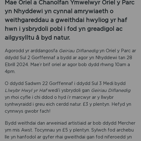
Mae Oriel a Chanolfan Ymwelwyr Oriel y Parc
yn Nhyddewi yn cynnal amrywiaeth o
weithgareddau a gweithdai hwyliog yr haf
hwn i ysbrydoli pobl i fod yn greadigol ac
ailgysylltu â byd natur.
Agorodd yr arddangosfa
Geiriau Diflanedig
yn Oriel y Parc ar
ddydd Sul 2 Gorffennaf a bydd ar agor yn Nhyddewi tan 28
Ebrill 2024. Mae’r brif oriel ar agor bob dydd rhwng 10am a
4pm.
O ddydd Sadwrn 22 Gorffennaf i ddydd Sul 3 Medi bydd
Llwybr Hwyl yr Haf
wedi’i ysbrydoli gan
Geiriau Diflanedig
yn rhoi cyfle i chi ddod o hyd i’r marcwyr ar y llwybr
synhwyraidd i greu eich cerdd natur. £3 y plentyn. Hefyd yn
cynnwys gwobr fach!
Bydd weithdai dan arweiniad artistiaid ar bob ddydd Mercher
ym mis Awst. Tocynnau yn £5 y plentyn. Sylwch fod archebu
lle yn hanfodol ar gyfer rhai gweithdai gan fod niferoedd yn