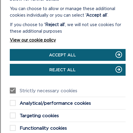
ON
EWCH I'R WEFAN ARCHEBU
You can choose to allow or manage these additional
GWEITHDAI
cookies individually or you can select
‘Accept all’
.
CLWB
DYDD
If you choose to
‘Reject all’
, we will not use cookies for
MERCHER
these additional purposes
View our cookie policy
ACCEPT ALL
REJECT ALL
Strictly necessary cookies
GEIRIAU DIFLANEDIG – THE LOST WORDS
Analytical/performance cookies
Nodwch, mae'r arddangosfa hon bellach wedi cau. Drwy
bartneriaeth unigryw rhwng Amgueddfa Cymru a dau
Targeting cookies
Awdurdod Parc Cenedlaethol yng Nghymru, bydd y l...
Functionality cookies