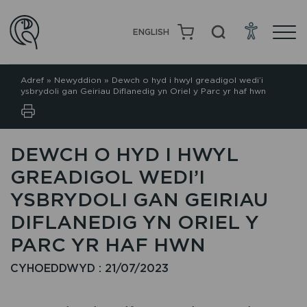
ENGLISH
Adref
»
Newyddion
»
Dewch o hyd i hwyl greadigol wedi’i
ysbrydoli gan Geiriau Diflanedig yn Oriel y Parc yr haf hwn
DEWCH O HYD I HWYL
GREADIGOL WEDI’I
YSBRYDOLI GAN GEIRIAU
DIFLANEDIG YN ORIEL Y
PARC YR HAF HWN
CYHOEDDWYD : 21/07/2023