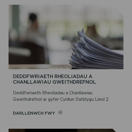
RHANBARTHOL
A
LLEOL
DEDDFWRIAETH RHEOLIADAU A
CHANLLAWIAU GWEITHDREFNOL
Deddfwriaeth Rheoliadau a Chanllawiau
Gweithdrefnol ar gyfer Cynllun Datblygu Lleol 2.
ON
DARLLENWCH FWY
DEDDFWRIAETH
RHEOLIADAU
A