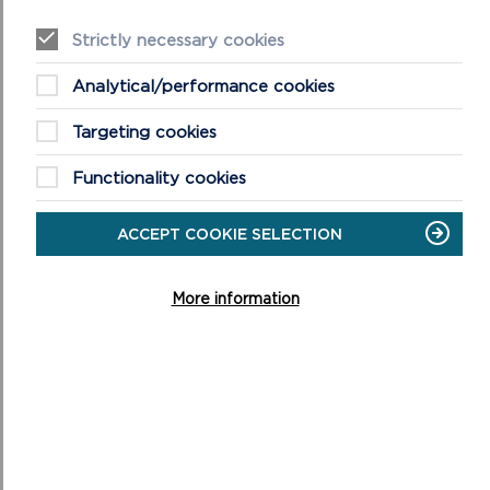
Mae Canllawiau Cynllunio Atodol (SPG) yn nodi
canllawiau manylach ar y ffordd y caiff polisïau’r LDP eu
Strictly necessary cookies
cymhwyso mewn amgylchiadau neu feysydd pen...
Analytical/performance cookies
ON
DARLLENWCH FWY
CANLLAWIAU
Targeting cookies
CYNLLUNIO
ATODOL
Functionality cookies
ACCEPT COOKIE SELECTION
More information
ADRODDIAD CWMPASU’R ARFARNIAD O
GYNALIADWYEDD