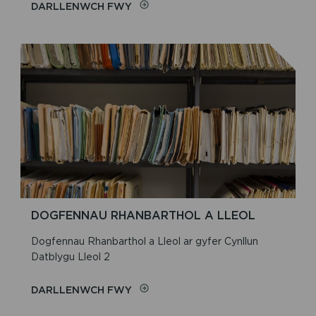
ON
DARLLENWCH FWY
DOGFENNAU
CDLL
APCAP
DOGFENNAU RHANBARTHOL A LLEOL
Dogfennau Rhanbarthol a Lleol ar gyfer Cynllun
Datblygu Lleol 2
ON
DARLLENWCH FWY
DOGFENNAU