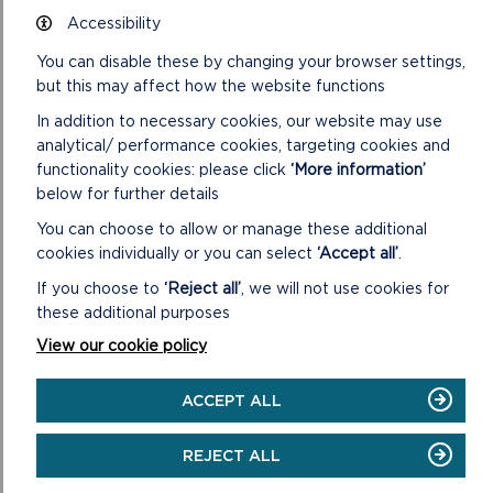
Mae Adroddiadau Monitro Blynyddol yn asesu
Accessibility
effeithiau'r Cynllun Datblygu Lleol yn erbyn y rhai a
You can disable these by changing your browser settings,
ragwelwyd.
but this may affect how the website functions
ON
DARLLENWCH FWY
In addition to necessary cookies, our website may use
ADRODDIAD
analytical/ performance cookies, targeting cookies and
MONITRO
functionality cookies: please click
‘More information’
BLYNYDDOL
below for further details
You can choose to allow or manage these additional
cookies individually or you can select
‘Accept all’
.
If you choose to
‘Reject all’
, we will not use cookies for
these additional purposes
View our cookie policy
ACCEPT ALL
REJECT ALL
CANLLAWIAU CYNLLUNIO ATODOL