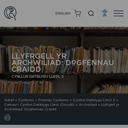
ENGLISH
LLYFRGELL YR
ARCHWILIAD: DOGFENNAU
CRAIDD
CYNLLUN DATBLYGU LLEOL 2
Adref
»
Cynllunio
»
Polisïau Cynllunio
»
Cynllun Datblygu Lleol 2
»
Camau’r Cynllun Datblygu Lleol (Disodli)
»
Archwiliad
»
Llyfrgell yr
Archwiliad: Dogfennau Craidd