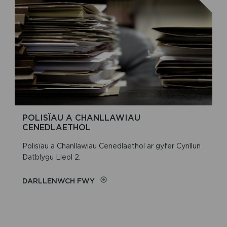
CHANLLAWIAU
GWEITHDREFNOL
POLISÏAU A CHANLLAWIAU
CENEDLAETHOL
Polisïau a Chanllawiau Cenedlaethol ar gyfer Cynllun
Datblygu Lleol 2.
ON
DARLLENWCH FWY
POLISÏAU
A
CHANLLAWIAU
CENEDLAETHOL