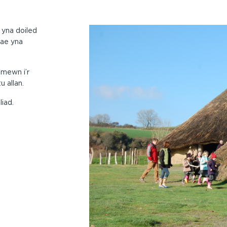
 yna doiled
mae yna
 mewn i’r
u allan.
iad.