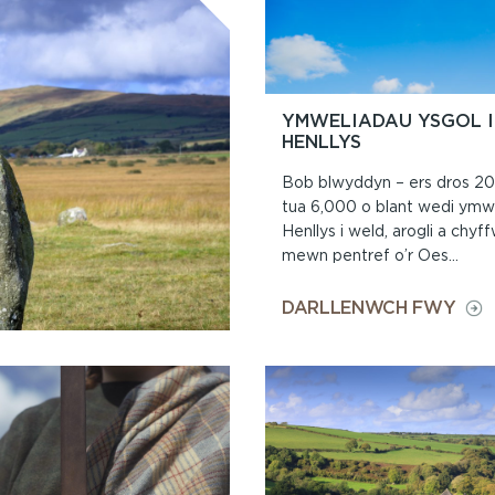
YMWELIADAU YSGOL I
HENLLYS
Bob blwyddyn – ers dros 2
tua 6,000 o blant wedi ymwe
Henllys i weld, arogli a chy
mewn pentref o’r Oes...
ON
DARLLENWCH FWY
YMW
YSG
I
GAS
HEN