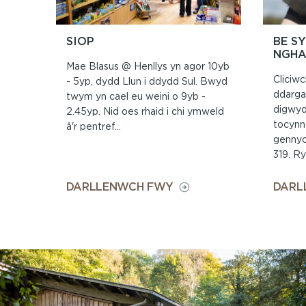
SIOP
BE S
NGHA
Mae Blasus @ Henllys yn agor 10yb
Cliciwc
- 5yp, dydd Llun i ddydd Sul. Bwyd
ddarga
twym yn cael eu weini o 9yb -
digwyd
2.45yp. Nid oes rhaid i chi ymweld
tocynn
â'r pentref...
gennyc
319. Ry
ON
DARLLENWCH FWY
DARL
SIOP