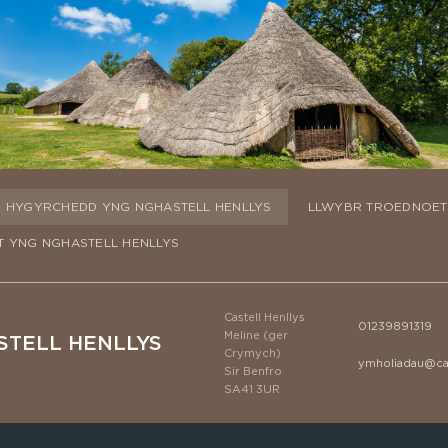
HYGYRCHEDD YNG NGHASTELL HENLLYS
LLWYBR TROEDNOET
 YNG NGHASTELL HENLLYS
Castell Henllys
01239891319
Meline (ger
STELL HENLLYS
Crymych)
ymholiadau@cas
Sir Benfro
SA41 3UR