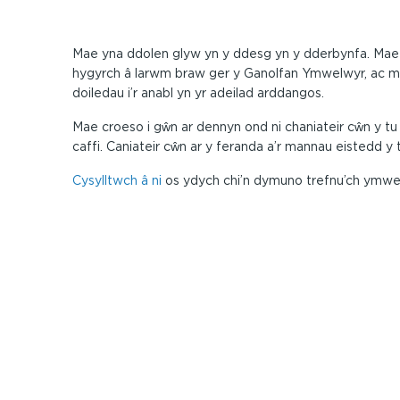
Mae yna ddolen glyw yn y ddesg yn y dderbynfa. Mae
hygyrch â larwm braw ger y Ganolfan Ymwelwyr, ac 
doiledau i’r anabl yn yr adeilad arddangos.
Mae croeso i gŵn ar dennyn ond ni chaniateir cŵn y tu
caffi. Caniateir cŵn ar y feranda a’r mannau eistedd y t
Cysylltwch â ni
os ydych chi’n dymuno trefnu’ch ymwel