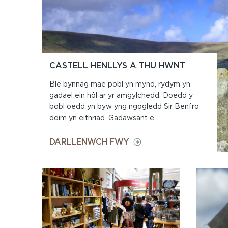
CASTELL HENLLYS A THU HWNT
Ble bynnag mae pobl yn mynd, rydym yn
gadael ein hôl ar yr amgylchedd. Doedd y
bobl oedd yn byw yng ngogledd Sir Benfro
ddim yn eithriad. Gadawsant e...
ON
DARLLENWCH FWY
CASTELL
HENLLYS
A
THU
HWNT