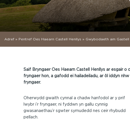
Adref
»
Pentref Oes Haearn Castell Henllys
»
Gwybodaeth am Gastell 
Saif Bryngaer Oes Haearn Castell Henllys ar esgair o d
fryngaer hon, a gafodd ei hailadeiladu, ar ôl iddyn n
fryngaer.
Oherwydd gwaith cynnal a chadw hanfodol ar y prif
lwybr i’r fryngaer, ni fyddwn yn gallu cynnig
gwasanaethau’r sgwter symudedd nes ceir rhybudd
pellach.