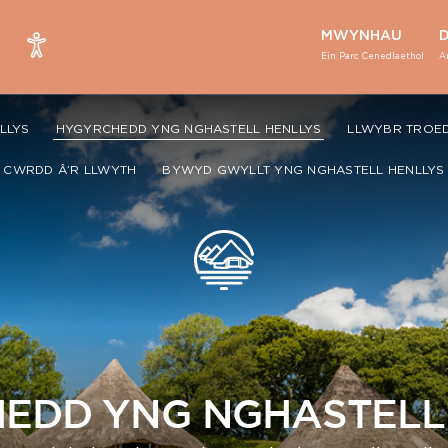
MWYNHAU
Ein Parc Cenedlaethol
A
LLYS
HYGYRCHEDD YNG NGHASTELL HENLLYS
LLWYBR TROE
CWRDD Â’R LLWYTH
BYWYD GWYLLT YNG NGHASTELL HENLLYS
EDD YNG NGHASTELL