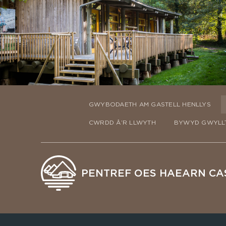
GWYBODAETH AM GASTELL HENLLYS
CWRDD Â’R LLWYTH
BYWYD GWYLLT
PENTREF OES HAEARN CA