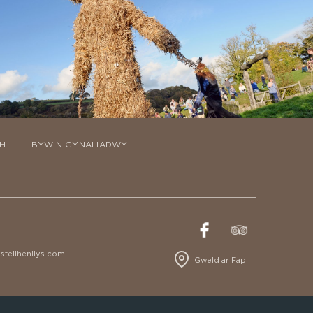
H
BYW’N GYNALIADWY
tellhenllys.com
Gweld ar Fap