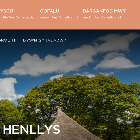
DYSGU
GOFALU
DARGANFOD MWY
m Ein Parc Cenedlaethol
Am ein Parc Cenedlaethol
Am Ein Parc Cenedlaethol
DNOETH
BYW’N GYNALIADWY
 HENLLYS