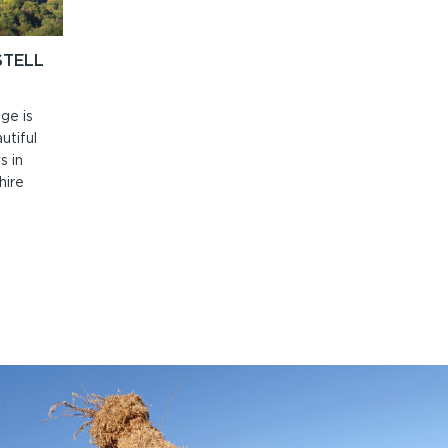
TELL
age is
utiful
s in
hire
BODAETH
TELL
LLYS