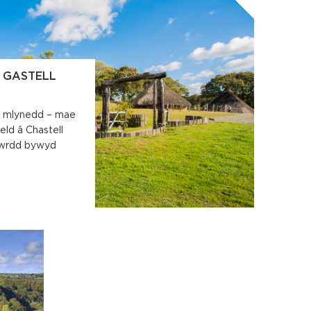
 GASTELL
0 mlynedd – mae
ld â Chastell
ffwrdd bywyd
ELIADAU
OL
TELL
LLYS