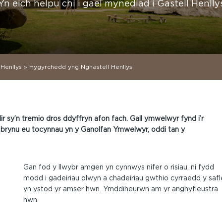
Yn eich helpu chi i gael mynediad i Gastell Henlly
Henllys
»
Hygyrchedd yng Nghastell Henllys
ir sy’n tremio dros ddyffryn afon fach. Gall ymwelwyr fynd i’r
hw brynu eu tocynnau yn y Ganolfan Ymwelwyr, oddi tan y
Gan fod y llwybr amgen yn cynnwys nifer o risiau, ni fydd
modd i gadeiriau olwyn a chadeiriau gwthio cyrraedd y safl
yn ystod yr amser hwn. Ymddiheurwn am yr anghyfleustra
hwn.