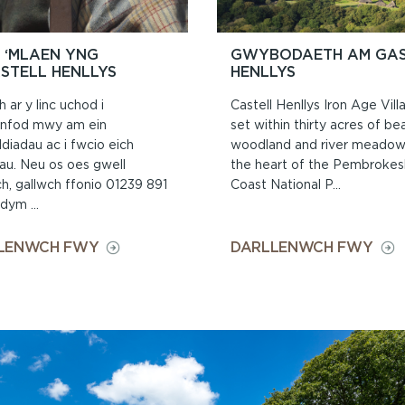
Y ‘MLAEN YNG
GWYBODAETH AM GAS
STELL HENLLYS
HENLLYS
h ar y linc uchod i
Castell Henllys Iron Age Vill
nfod mwy am ein
set within thirty acres of bea
diadau ac i fwcio eich
woodland and river meadow
au. Neu os oes gwell
the heart of the Pembrokes
h, gallwch ffonio 01239 891
Coast National P...
dym ...
ON
ON
LENWCH FWY
DARLLENWCH FWY
BE
GWY
SY
AM
‘MLAEN
GAS
YNG
HEN
NGHASTELL
HENLLYS