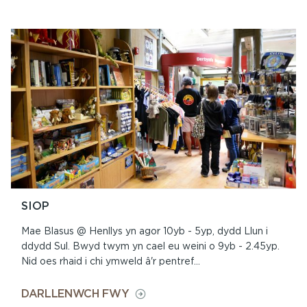
YMWELIADAU
YSGOL
I
GASTELL
HENLLYS
SIOP
Mae Blasus @ Henllys yn agor 10yb - 5yp, dydd Llun i
ddydd Sul. Bwyd twym yn cael eu weini o 9yb - 2.45yp.
Nid oes rhaid i chi ymweld â'r pentref...
ON
DARLLENWCH FWY
SIOP