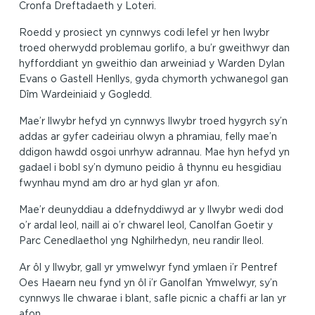
Cronfa Dreftadaeth y Loteri.
Roedd y prosiect yn cynnwys codi lefel yr hen lwybr
troed oherwydd problemau gorlifo, a bu’r gweithwyr dan
hyfforddiant yn gweithio dan arweiniad y Warden Dylan
Evans o Gastell Henllys, gyda chymorth ychwanegol gan
Dîm Wardeiniaid y Gogledd.
Mae’r llwybr hefyd yn cynnwys llwybr troed hygyrch sy’n
addas ar gyfer cadeiriau olwyn a phramiau, felly mae’n
ddigon hawdd osgoi unrhyw adrannau. Mae hyn hefyd yn
gadael i bobl sy’n dymuno peidio â thynnu eu hesgidiau
fwynhau mynd am dro ar hyd glan yr afon.
Mae’r deunyddiau a ddefnyddiwyd ar y llwybr wedi dod
o’r ardal leol, naill ai o’r chwarel leol, Canolfan Goetir y
Parc Cenedlaethol yng Nghilrhedyn, neu randir lleol.
Ar ôl y llwybr, gall yr ymwelwyr fynd ymlaen i’r Pentref
Oes Haearn neu fynd yn ôl i’r Ganolfan Ymwelwyr, sy’n
cynnwys lle chwarae i blant, safle picnic a chaffi ar lan yr
afon.