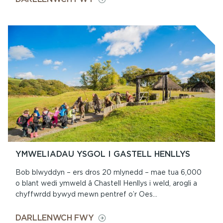
CASTELL
HENLLYS
A
THU
HWNT
YMWELIADAU YSGOL I GASTELL HENLLYS
Bob blwyddyn – ers dros 20 mlynedd – mae tua 6,000
o blant wedi ymweld â Chastell Henllys i weld, arogli a
chyffwrdd bywyd mewn pentref o’r Oes...
ON
DARLLENWCH FWY