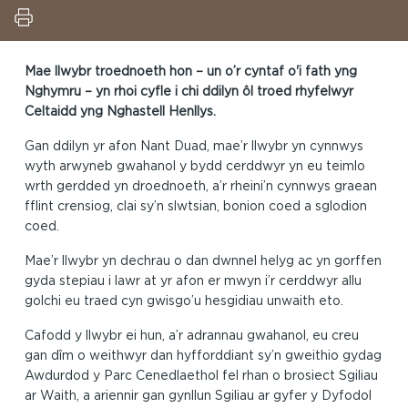
Mae llwybr troednoeth hon – un o’r cyntaf o'i fath yng
Nghymru – yn rhoi cyfle i chi ddilyn ôl troed rhyfelwyr
Celtaidd yng Nghastell Henllys.
Gan ddilyn yr afon Nant Duad, mae’r llwybr yn cynnwys
wyth arwyneb gwahanol y bydd cerddwyr yn eu teimlo
wrth gerdded yn droednoeth, a’r rheini’n cynnwys graean
fflint crensiog, clai sy’n slwtsian, bonion coed a sglodion
coed.
Mae’r llwybr yn dechrau o dan dwnnel helyg ac yn gorffen
gyda stepiau i lawr at yr afon er mwyn i’r cerddwyr allu
golchi eu traed cyn gwisgo’u hesgidiau unwaith eto.
Cafodd y llwybr ei hun, a’r adrannau gwahanol, eu creu
gan dîm o weithwyr dan hyfforddiant sy’n gweithio gydag
Awdurdod y Parc Cenedlaethol fel rhan o brosiect Sgiliau
ar Waith, a ariennir gan gynllun Sgiliau ar gyfer y Dyfodol