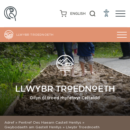
ENGLISH
LLWYBR TROEDNOETH
LLWYBR TROEDNOETH
Dilyn ôl troed rhyfelwyr Celtaidd
Adref
»
Pentref Oes Haearn Castell Henllys
»
Gwybodaeth am Gastell Henllys
»
Llwybr Troednoeth