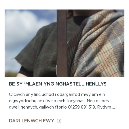
BE SY ‘MLAEN YNG NGHASTELL HENLLYS
Cliciwch ar y linc uchod i ddarganfod mwy am ein
digwyddiadau ac i fwcio eich tocynnau. Neu os oes
gwell gennych, gallwch ffonio 01239 891 319. Rydym ...
ON
DARLLENWCH FWY
BE