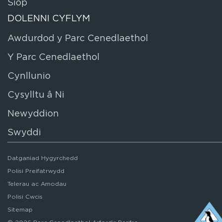
Siop
DOLENNI CYFLYM
Awdurdod y Parc Cenedlaethol
Y Parc Cenedlaethol
Cynllunio
Cysylltu â Ni
Newyddion
Swyddi
Datganiad Hygyrchedd
Polisi Preifatrwydd
Telerau ac Amodau
Polisi Cwcis
Sitemap