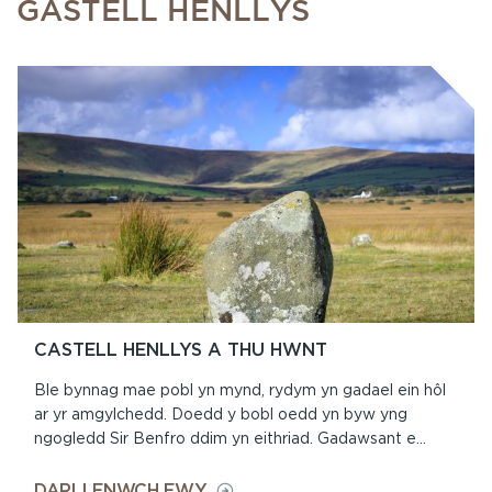
GASTELL HENLLYS
CASTELL HENLLYS A THU HWNT
Ble bynnag mae pobl yn mynd, rydym yn gadael ein hôl
ar yr amgylchedd. Doedd y bobl oedd yn byw yng
ngogledd Sir Benfro ddim yn eithriad. Gadawsant e...
ON
DARLLENWCH FWY