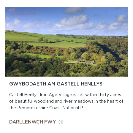
SY
‘MLAEN
YNG
NGHASTELL
HENLLYS
GWYBODAETH AM GASTELL HENLLYS
Castell Henllys Iron Age Village is set within thirty acres
of beautiful woodland and river meadows in the heart of
the Pembrokeshire Coast National P...
ON
DARLLENWCH FWY
GWYBODAETH
AM