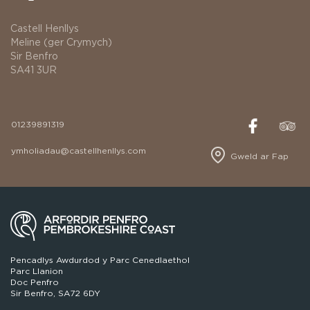
Castell Henllys
Meline (ger Crymych)
Sir Benfro
SA41 3UR
01239891319
ymholiadau@castellhenllys.com
Gweld ar Fap
Pencadlys Awdurdod y Parc Cenedlaethol
Parc Llanion
Doc Penfro
Sir Benfro, SA72 6DY