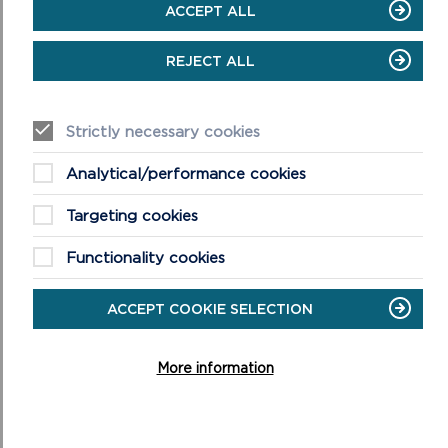
ACCEPT ALL
REJECT ALL
Strictly necessary cookies
Analytical/performance cookies
CAMAU’R CYNLLUN DATBLYGU LLEOL
(DISODLI)
Targeting cookies
Dyma’r camau wrth baratoi Cynllun Datblygu Lleol i
Functionality cookies
ddisodli’r hen un.
ON
DARLLENWCH FWY
ACCEPT COOKIE SELECTION
CAMAU’R
CYNLLUN
DATBLYGU
More information
LLEOL
(DISODLI)