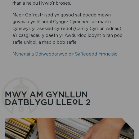
rhan a helpu i lywio’r broses.
Mae’r Gofrestr isod yn gosod safleoedd mewn
grwpiau yn ôl ardal Cyngor Cymuned, ac mae’n
cynnwys yr asesiad cyfredol (Cam y Cynllun Adnau)
a’r casgliadau y daeth yr Awdurdod iddynt o ran pob
safle unigol, a map o bob safle.
Mynegai a Ddiweddarwyd o’r Safleoedd Ymgeisiol
MWY AM GYNLLUN
DATBLYGU LLEOL 2