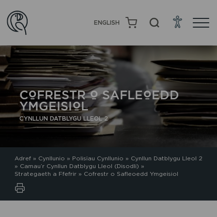
ENGLISH
COFRESTR O SAFLEOEDD
YMGEISIOL
CYNLLUN DATBLYGU LLEOL 2
Adref
»
Cynllunio
»
Polisïau Cynllunio
»
Cynllun Datblygu Lleol 2
»
Camau’r Cynllun Datblygu Lleol (Disodli)
»
Strategaeth a Ffefrir
»
Cofrestr o Safleoedd Ymgeisiol