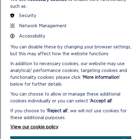
such as:
Security
Network Management
Accessibility
You can disable these by changing your browser settings,
ADRODDIAD CWMPASU’R ARFARNIAD O
but this may affect how the website functions
GYNALIADWYEDD
In addition to necessary cookies, our website may use
analytical/ performance cookies, targeting cookies and
Mae Adroddiad Cwmpasu’r Arfarniad o Gynaliadwyedd
functionality cookies: please click
‘More information’
yn gosod y materion arfarnu cynaliadwyedd a’r
below for further details
amcanion/meini prawf y bydd strategaethau, polisï...
You can choose to allow or manage these additional
ON
DARLLENWCH FWY
cookies individually or you can select
‘Accept all’
.
ADRODDIAD
CWMPASU’R
If you choose to
‘Reject all’
, we will not use cookies for
ARFARNIAD
these additional purposes
O
View our cookie policy
GYNALIADWYEDD