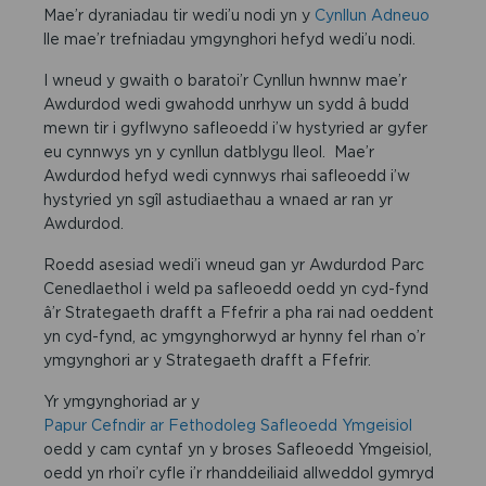
Mae’r dyraniadau tir wedi’u nodi yn y
Cynllun Adneuo
lle mae’r trefniadau ymgynghori hefyd wedi’u nodi.
I wneud y gwaith o baratoi’r Cynllun hwnnw mae’r
Awdurdod wedi gwahodd unrhyw un sydd â budd
mewn tir i gyflwyno safleoedd i’w hystyried ar gyfer
eu cynnwys yn y cynllun datblygu lleol. Mae’r
Awdurdod hefyd wedi cynnwys rhai safleoedd i’w
hystyried yn sgîl astudiaethau a wnaed ar ran yr
Awdurdod.
Roedd asesiad wedi’i wneud gan yr Awdurdod Parc
Cenedlaethol i weld pa safleoedd oedd yn cyd-fynd
â’r Strategaeth drafft a Ffefrir a pha rai nad oeddent
yn cyd-fynd, ac ymgynghorwyd ar hynny fel rhan o’r
ymgynghori ar y Strategaeth drafft a Ffefrir.
Yr ymgynghoriad ar y
Papur Cefndir ar Fethodoleg Safleoedd Ymgeisiol
oedd y cam cyntaf yn y broses Safleoedd Ymgeisiol,
oedd yn rhoi’r cyfle i’r rhanddeiliaid allweddol gymryd