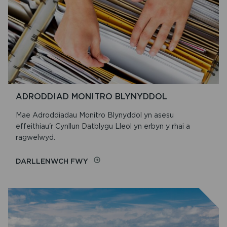
ADRODDIAD MONITRO BLYNYDDOL
Mae Adroddiadau Monitro Blynyddol yn asesu
effeithiau'r Cynllun Datblygu Lleol yn erbyn y rhai a
ragwelwyd.
ON
DARLLENWCH FWY
ADRODDIAD
MONITRO
BLYNYDDOL