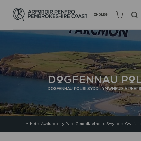
ENGLISH
DOGFENNAU POL
DOGFENNAU POLISI SYDD I YMWNEUD Â PHER
Adref
»
Awdurdod y Parc Cenedlaethol
»
Swyddi
»
Gweithi