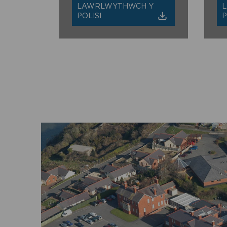
LAWRLWYTHWCH Y
POLISI
P