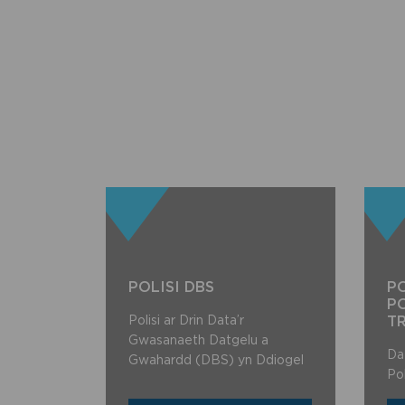
POLISI DBS
PO
P
Polisi ar Drin Data’r
T
Gwasanaeth Datgelu a
Da
Gwahardd (DBS) yn Ddiogel​
Po