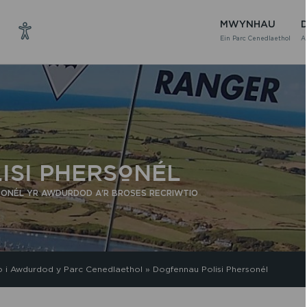
MWYNHAU
Ein Parc Cenedlaethol
A
ISI PHERSONÉL
SONÉL YR AWDURDOD A'R BROSES RECRIWTIO
o i Awdurdod y Parc Cenedlaethol
»
Dogfennau Polisi Phersonél