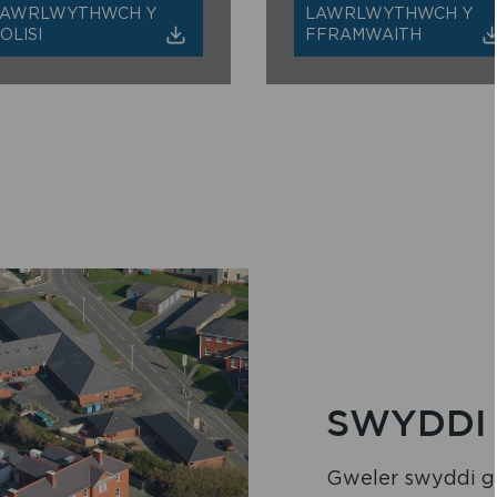
LAWRLWYTHWCH Y
LAWRLWYTHWCH Y
OLISI
FFRAMWAITH
SWYDDI
Gweler swyddi g