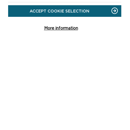
ACCEPT COOKIE SELECTION
More information
 GWAG CYFREDOL
wag cyfredol a ymgeisiwch ar-lein