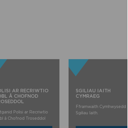
LISI AR RECRIWTIO
SGILIAU IAITH
OBL Â CHOFNOD
CYMRAEG
ROSEDDOL​
Fframwaith Cymhwysedd
tganid Polisi ar Recriwtio
Sgiliau Iaith.
bl â Chofnod Troseddol​