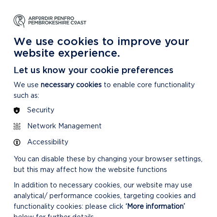
DYSGU
GOFALU
DARGANFOD MWY
m Ein Parc Cenedlaethol
Am ein Parc Cenedlaethol
Am Ein Parc Cenedlaethol
We use cookies to improve your
website experience.
Let us know your cookie preferences
We use
necessary cookies
to enable core functionality
such as:
Security
Network Management
Accessibility
You can disable these by changing your browser settings,
but this may affect how the website functions
In addition to necessary cookies, our website may use
analytical/ performance cookies, targeting cookies and
functionality cookies: please click
‘More information’