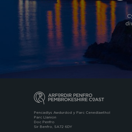
C
di
Pencadlys Awdurdod y Parc Cenedlaethol
Parc Llanion
Doc Penfro
Sir Benfro, SA72 6DY