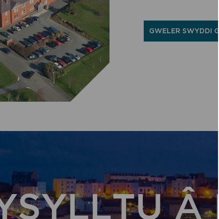
GWELER SWYDDI 
YSYLLTU Â 