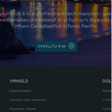
ysylltwch â ni a chofrestrwch eich manylion i gael
weddariadau diweddaraf ar yr hyn sy'n digwydd
Mharc Cenedlaethol Arfordir Penfro
ON
CYSYLLTU Â NI
CYSYLLTU
Â
NI
YMWELD
DOL
Digwyddiadau
Awdur
Cynllunio eich ymweliad
Y Par
Mynediad i Bawb
Cynllu