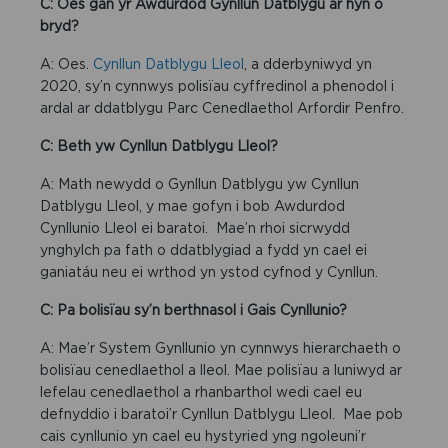
C: Oes gan yr Awdurdod Gynllun Datblygu ar hyn o
bryd?
A: Oes.
Cynllun Datblygu Lleol
, a dderbyniwyd yn
2020, sy’n cynnwys polisïau cyffredinol a phenodol i
ardal ar ddatblygu Parc Cenedlaethol Arfordir Penfro.
C: Beth yw Cynllun Datblygu Lleol?
A: Math newydd o Gynllun Datblygu yw Cynllun
Datblygu Lleol, y mae gofyn i bob Awdurdod
Cynllunio Lleol ei baratoi. Mae’n rhoi sicrwydd
ynghylch pa fath o ddatblygiad a fydd yn cael ei
ganiatáu neu ei wrthod yn ystod cyfnod y Cynllun.
C: Pa bolisïau sy’n berthnasol i Gais Cynllunio?
A: Mae’r System Gynllunio yn cynnwys hierarchaeth o
bolisïau cenedlaethol a lleol. Mae polisïau a luniwyd ar
lefelau cenedlaethol a rhanbarthol wedi cael eu
defnyddio i baratoi’r Cynllun Datblygu Lleol. Mae pob
cais cynllunio yn cael eu hystyried yng ngoleuni’r