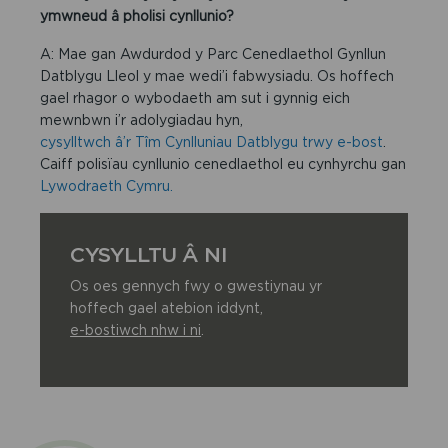
ymwneud â pholisi cynllunio?
A: Mae gan Awdurdod y Parc Cenedlaethol Gynllun
Datblygu Lleol y mae wedi’i fabwysiadu. Os hoffech
gael rhagor o wybodaeth am sut i gynnig eich
mewnbwn i’r adolygiadau hyn,
cysylltwch â’r Tîm Cynlluniau Datblygu trwy e-bost
.
Caiff polisïau cynllunio cenedlaethol eu cynhyrchu gan
Lywodraeth Cymru.
CYSYLLTU Â NI
Os oes gennych fwy o gwestiynau yr
hoffech gael atebion iddynt,
e-bostiwch nhw i ni
.