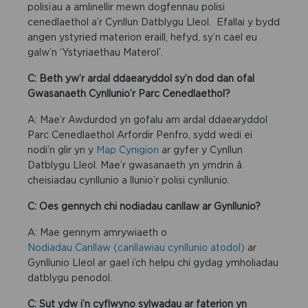
polisïau a amlinellir mewn dogfennau polisi
cenedlaethol a’r Cynllun Datblygu Lleol. Efallai y bydd
angen ystyried materion eraill, hefyd, sy’n cael eu
galw’n ‘Ystyriaethau Materol’.
C: Beth yw’r ardal ddaearyddol sy’n dod dan ofal
Gwasanaeth Cynllunio’r Parc Cenedlaethol?
A: Mae’r Awdurdod yn gofalu am ardal ddaearyddol
Parc Cenedlaethol Arfordir Penfro, sydd wedi ei
nodi’n glir yn y
Map Cynigion
ar gyfer y Cynllun
Datblygu Lleol. Mae’r gwasanaeth yn ymdrin â
cheisiadau cynllunio a llunio’r polisi cynllunio.
C: Oes gennych chi nodiadau canllaw ar Gynllunio?
A: Mae gennym amrywiaeth o
Nodiadau Canllaw (canllawiau cynllunio atodol)
ar
Gynllunio Lleol ar gael i’ch helpu chi gydag ymholiadau
datblygu penodol.
C: Sut ydw i’n cyflwyno sylwadau ar faterion yn