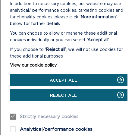
Mae’r gwaith wedi dechrau nawr ar 3ydd Cynllun
In addition to necessary cookies, our website may use
Datblygu Lleol newydd (CDLl) Awdurdod Parc
analytical/ performance cookies, targeting cookies and
Cenedlaethol Arfordir Penfro. Bydd CDLl3 yn disodli ac
functionality cookies: please click
‘More information’
yn ...
below for further details
You can choose to allow or manage these additional
ON
DARLLENWCH FWY
cookies individually or you can select
‘Accept all’
.
CYNLLUN
DATBLYGU
If you choose to
‘Reject all’
, we will not use cookies for
LLEOL
these additional purposes
3
NEWYDD
View our cookie policy
AWDURDOD
PARC
ACCEPT ALL
CENEDLAETHOL
ARFORDIR
PENFRO:
REJECT ALL
2025
I
2040
Strictly necessary cookies
Analytical/performance cookies
YMGYNGHORIADAU CDLL 3