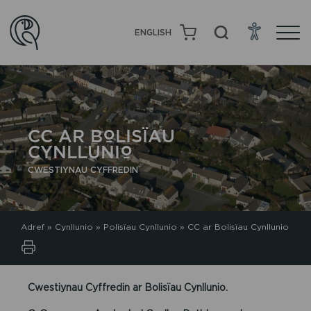
ENGLISH
CC AR BOLISÏAU
CYNLLUNIO
CWESTIYNAU CYFFREDIN
Adref
»
Cynllunio
»
Polisïau Cynllunio
»
CC ar Bolisïau Cynllunio
Cwestiynau Cyffredin ar Bolisïau Cynllunio.