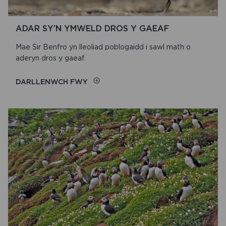
ADAR SY’N YMWELD DROS Y GAEAF
Mae Sir Benfro yn lleoliad poblogaidd i sawl math o
aderyn dros y gaeaf.
ON
DARLLENWCH FWY
ADAR
SY’N
YMWELD
DROS
Y
GAEAF