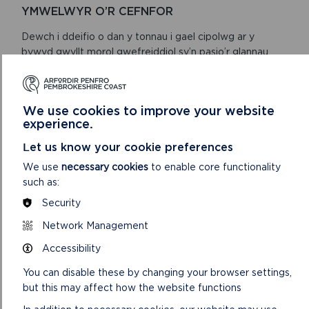
YMWELWYR O’R CEFNFOR
Dewch i ddeifio o dan y tonnau i gael cipolwg ar y
bywyd gwyllt morol gwefreiddiol sy’n pasio’r glannau
bob blwyddyn.
ON
DARLLENWCH FWY
We use cookies to improve your website
YMWELWYR
experience.
O’R
CEFNFOR
Let us know your cookie preferences
We use
necessary cookies
to enable core functionality
such as:
Security
GWYBODAETH AM Y PARC
Network Management
CENEDLAETHOL
Accessibility
You can disable these by changing your browser settings,
but this may affect how the website functions