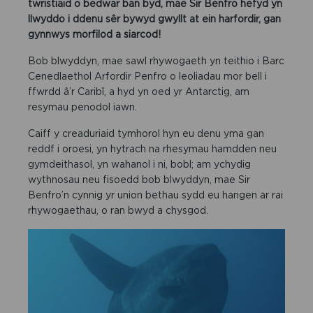
twristiaid o bedwar ban byd, mae Sir Benfro hefyd yn
llwyddo i ddenu sêr bywyd gwyllt at ein harfordir, gan
gynnwys morfilod a siarcod!
Bob blwyddyn, mae sawl rhywogaeth yn teithio i Barc
Cenedlaethol Arfordir Penfro o leoliadau mor bell i
ffwrdd â’r Caribî, a hyd yn oed yr Antarctig, am
resymau penodol iawn.
Caiff y creaduriaid tymhorol hyn eu denu yma gan
reddf i oroesi, yn hytrach na rhesymau hamdden neu
gymdeithasol, yn wahanol i ni, bobl; am ychydig
wythnosau neu fisoedd bob blwyddyn, mae Sir
Benfro’n cynnig yr union bethau sydd eu hangen ar rai
rhywogaethau, o ran bwyd a chysgod.