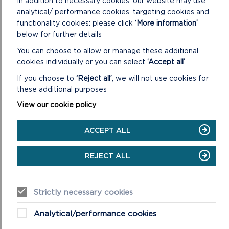
In addition to necessary cookies, our website may use
analytical/ performance cookies, targeting cookies and
functionality cookies: please click
‘More information’
below for further details
You can choose to allow or manage these additional
cookies individually or you can select
‘Accept all’
.
If you choose to
‘Reject all’
, we will not use cookies for
these additional purposes
CYSTADLEUAETH TYNNU LLUNIAU PEN-
View our cookie policy
BLWYDD YN 70 OED
ACCEPT ALL
Gyda’r Parc Cenedlaethol yn dathlu ei ben-blwydd yn 70
oed yn 2022, gofynnodd yr Awdurdod am eich help i
ddatblygu oriel ar-lein.
REJECT ALL
ON
DARLLENWCH FWY
CYSTADLEUAETH
Strictly necessary cookies
TYNNU
LLUNIAU
Analytical/performance cookies
PEN-
BLWYDD