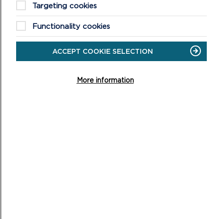
Targeting cookies
YN
70
OED
Functionality cookies
ACCEPT COOKIE SELECTION
More information
PARC I’R BOBL
Yn esblygiad y dirwedd eithriadol hon, a luniwyd dros
filiynau o flynyddoedd, prin bod cyfnod o 70 mlynedd yn
cyfrif...
ON
DARLLENWCH FWY
PARC
I’R
BOBL