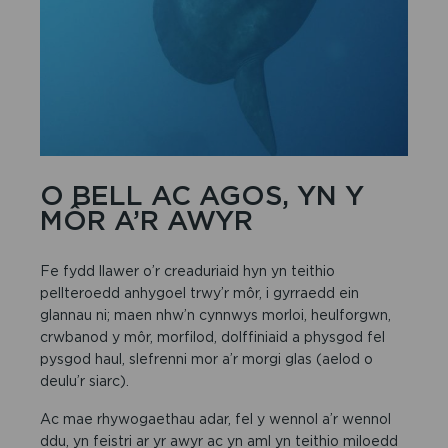
O BELL AC AGOS, YN Y
MÔR A’R AWYR
Fe fydd llawer o’r creaduriaid hyn yn teithio
pellteroedd anhygoel trwy’r môr, i gyrraedd ein
glannau ni; maen nhw’n cynnwys morloi, heulforgwn,
crwbanod y môr, morfilod, dolffiniaid a physgod fel
pysgod haul, slefrenni mor a’r morgi glas (aelod o
deulu’r siarc).
Ac mae rhywogaethau adar, fel y wennol a’r wennol
ddu, yn feistri ar yr awyr ac yn aml yn teithio miloedd