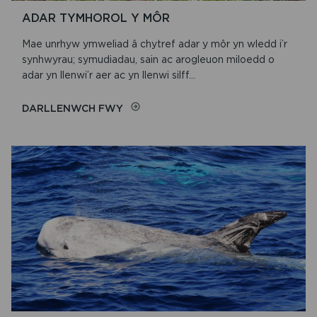
ADAR TYMHOROL Y MÔR
Mae unrhyw ymweliad â chytref adar y môr yn wledd i’r
synhwyrau; symudiadau, sain ac arogleuon miloedd o
adar yn llenwi’r aer ac yn llenwi silff...
ON
DARLLENWCH FWY
ADAR
TYMHOROL
Y
MÔR