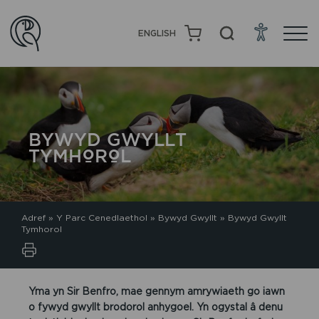
ENGLISH
BYWYD GWYLLT
TYMHOROL
Adref
»
Y Parc Cenedlaethol
»
Bywyd Gwyllt
»
Bywyd Gwyllt
Tymhorol
Yma yn Sir Benfro, mae gennym amrywiaeth go iawn
o fywyd gwyllt brodorol anhygoel. Yn ogystal â denu