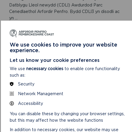
Datblygu Lleol newydd (CDLl) Awdurdod Parc
Cenedlaethol Arfordir Penfro. Bydd CDLl3 yn disodli ac
yn ...
ON
DARLLENWCH FWY
CYNLLUN
DATBLYGU
We use cookies to improve your website
LLEOL
experience.
3
Let us know your cookie preferences
NEWYDD
AWDURDOD
We use
necessary cookies
to enable core functionality
PARC
such as:
CENEDLAETHOL
ARFORDIR
Security
PENFRO:
2025
Network Management
I
Accessibility
2040
You can disable these by changing your browser settings,
but this may affect how the website functions
YMGYNGHORIADAU CDLL 3
In addition to necessary cookies, our website may use