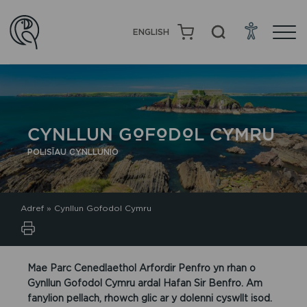
ENGLISH
CYNLLUN GOFODOL CYMRU
POLISÏAU CYNLLUNIO
Adref
»
Cynllun Gofodol Cymru
Mae Parc Cenedlaethol Arfordir Penfro yn rhan o
Gynllun Gofodol Cymru ardal Hafan Sir Benfro. Am
fanylion pellach, rhowch glic ar y dolenni cyswllt isod.