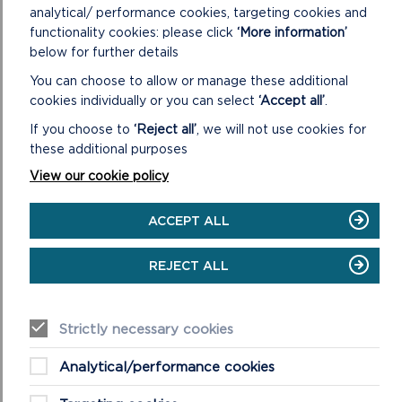
analytical/ performance cookies, targeting cookies and
ON
DARLLENWCH FWY
YMGYNGHORIADAU
functionality cookies: please click
‘More information’
CDLL
below for further details
3
You can choose to allow or manage these additional
cookies individually or you can select
‘Accept all’
.
If you choose to
‘Reject all’
, we will not use cookies for
these additional purposes
View our cookie policy
ACCEPT ALL
REJECT ALL
CYFARWYDDYD ERTHUGL 4(1) AR GYFER
SAFLEOEDD 28 DIWRNOD AR GYFER
GWERSYLLA, CHARAFANNAU A CHARTREFI
Strictly necessary cookies
SYMUDOL
Analytical/performance cookies
Mae Awdurdod Parc Cenedlaethol Arfordir Penfro wedi
cymeradwyo cyflwyno Cyfarwyddyd Erthygl 4 (1) er