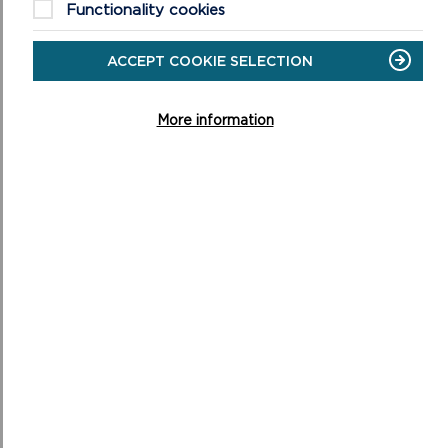
Functionality cookies
ACCEPT COOKIE SELECTION
More information
CYNLLUN DATBLYGU LLEOL 3 NEWYDD
AWDURDOD PARC CENEDLAETHOL
ARFORDIR PENFRO: 2025 I 2040
Mae’r gwaith wedi dechrau nawr ar 3ydd Cynllun
Datblygu Lleol newydd (CDLl) Awdurdod Parc
Cenedlaethol Arfordir Penfro. Bydd CDLl3 yn disodli ac
yn ...
ON
DARLLENWCH FWY
CYNLLUN
DATBLYGU
LLEOL
3