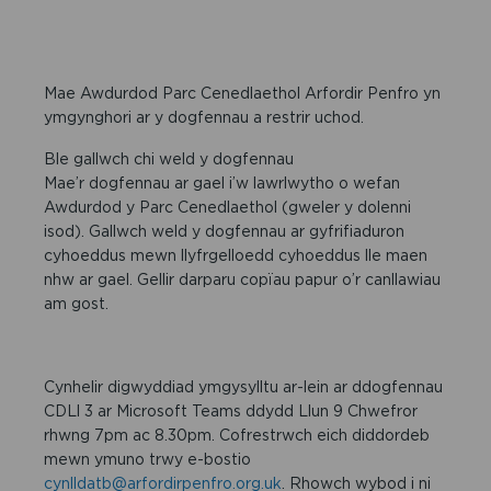
Mae Awdurdod Parc Cenedlaethol Arfordir Penfro yn
ymgynghori ar y dogfennau a restrir uchod.
Ble gallwch chi weld y dogfennau
Mae’r dogfennau ar gael i’w lawrlwytho o wefan
Awdurdod y Parc Cenedlaethol (gweler y dolenni
isod). Gallwch weld y dogfennau ar gyfrifiaduron
cyhoeddus mewn llyfrgelloedd cyhoeddus lle maen
nhw ar gael. Gellir darparu copïau papur o’r canllawiau
am gost.
Cynhelir digwyddiad ymgysylltu ar-lein ar ddogfennau
CDLl 3 ar Microsoft Teams ddydd Llun 9 Chwefror
rhwng 7pm ac 8.30pm. Cofrestrwch eich diddordeb
mewn ymuno trwy e-bostio
cynlldatb@arfordirpenfro.org.uk
. Rhowch wybod i ni