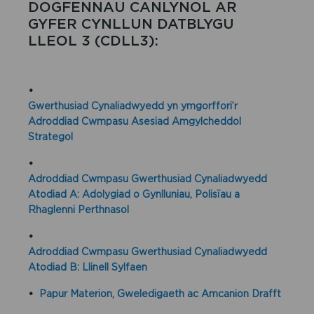
DOGFENNAU CANLYNOL AR
GYFER CYNLLUN DATBLYGU
LLEOL 3 (CDLL3):
•
Gwerthusiad Cynaliadwyedd yn ymgorffori’r
Adroddiad Cwmpasu Asesiad Amgylcheddol
Strategol
•
Adroddiad Cwmpasu Gwerthusiad Cynaliadwyedd
Atodiad A: Adolygiad o Gynlluniau, Polisïau a
Rhaglenni Perthnasol
•
Adroddiad Cwmpasu Gwerthusiad Cynaliadwyedd
Atodiad B: Llinell Sylfaen
•
Papur Materion, Gweledigaeth ac Amcanion Drafft