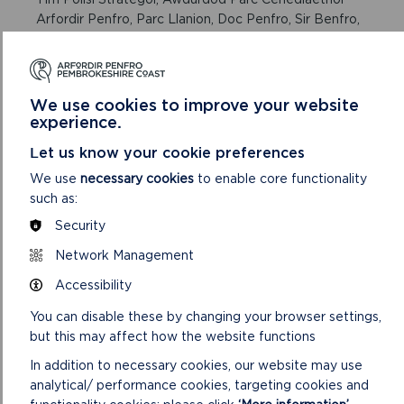
Arfordir Penfro, Parc Llanion, Doc Penfro, Sir Benfro,
SA72 6DY neu drwy e-bost at
cynlldatb@arfordirpenfro.org.uk
We use cookies to improve your website
experience.
Bydd yr holl sylwadau’n cael eu cydnabod a’u rhoi ar
gael i’r cyhoedd. Ymatebir i sylwadau mewn
Let us know your cookie preferences
Adroddiad Ymgynghori. Os oes gennych unrhyw
We use
necessary cookies
to enable core functionality
ymholiadau, cysylltwch â’r Tîm Polisi Strategol drwy
such as:
e-bostio
cynlldatb@arfordirpenfro.org.uk
neu ffonio
Security
01646 624800.
Network Management
Accessibility
You can disable these by changing your browser settings,
but this may affect how the website functions
In addition to necessary cookies, our website may use
analytical/ performance cookies, targeting cookies and