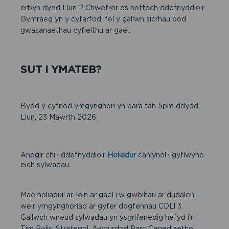
erbyn dydd Llun 2 Chwefror os hoffech ddefnyddio’r
Gymraeg yn y cyfarfod, fel y gallwn sicrhau bod
gwasanaethau cyfieithu ar gael.
SUT I YMATEB?
Bydd y cyfnod ymgynghori yn para tan 5pm ddydd
Llun, 23 Mawrth 2026.
Anogir chi i ddefnyddio’r
Holiadur
canlynol i gyflwyno
eich sylwadau.
Mae holiadur ar-lein ar gael i’w gwblhau ar dudalen
we’r ymgynghoriad ar gyfer dogfennau CDLl 3.
Gallwch wneud sylwadau yn ysgrifenedig hefyd i’r
Tîm Polisi Strategol, Awdurdod Parc Cenedlaethol