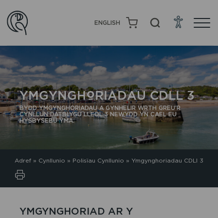
ENGLISH
YMGYNGHORIADAU CDLL 3
BYDD YMGYNGHORIADAU A GYNHELIR WRTH GREU’R
CYNLLUN DATBLYGU LLEOL 3 NEWYDD YN CAEL EU
HYSBYSEBU YMA.
Adref
»
Cynllunio
»
Polisïau Cynllunio
»
Ymgynghoriadau CDLl 3
YMGYNGHORIAD AR Y