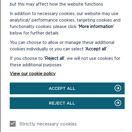
but this may affect how the website functions
In addition to necessary cookies, our website may use
analytical/ performance cookies, targeting cookies and
functionality cookies: please click
‘More information’
below for further details
CADWRAETH ADEILADAU
You can choose to allow or manage these additional
Mae'r Parc Cenedlaethol yn cynnwys dros fil o adeiladau
cookies individually or you can select
‘Accept all’
.
rhestredig sy'n cael eu cydnabod am eu gwerth
pensaernïol neu hanesyddol.
If you choose to
‘Reject all’
, we will not use cookies for
these additional purposes
ON
DARLLENWCH FWY
View our cookie policy
CADWRAETH
ADEILADAU
ACCEPT ALL
REJECT ALL
Strictly necessary cookies