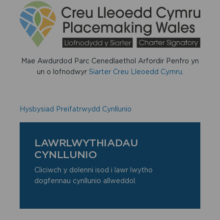
Mae Awdurdod Parc Cenedlaethol Arfordir Penfro yn
un o lofnodwyr
Siarter Creu Lleoedd Cymru.
Hysbysiad Preifatrwydd Cynllunio
LAWRLWYTHIADAU
CYNLLUNIO
Cliciwch y dolenni isod i lawr lwytho
dogfennau cynllunio allweddol.