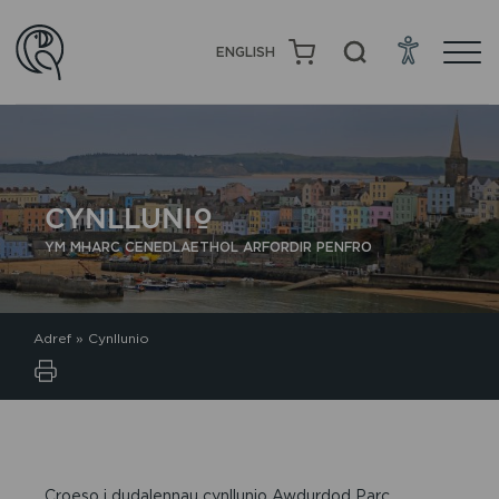
ENGLISH
CYNLLUNIO
YM MHARC CENEDLAETHOL ARFORDIR PENFRO
Adref
»
Cynllunio
Croeso i dudalennau cynllunio Awdurdod Parc