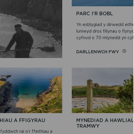
PARC I’R BOBL
Yn esblygiad y dirwedd eithr
luniwyd dros filiynau o flyn
cyfnod o 70 mlynedd yn cyfri
ON
DARLLENWCH FWY
PARC
I’R
BOBL
THIAU A FFIGYRAU
MYNEDIAD A HAWLIA
TRAMWY
yddwch rai o’r ffeithiau a