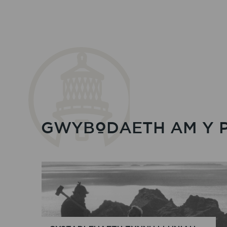
AC
AMDDIFFYN
CYNEFINOEDD
GWYBODAETH AM Y 