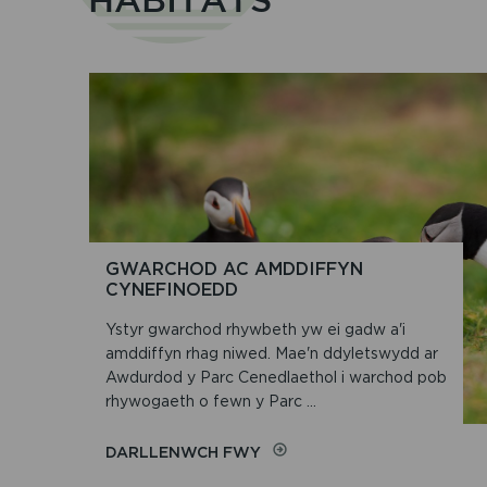
GWARCHOD AC AMDDIFFYN
CYNEFINOEDD
Ystyr gwarchod rhywbeth yw ei gadw a'i
amddiffyn rhag niwed. Mae'n ddyletswydd ar
Awdurdod y Parc Cenedlaethol i warchod pob
rhywogaeth o fewn y Parc ...
ON
DARLLENWCH FWY
GWARCHOD