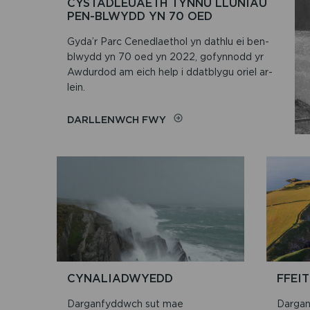
CYSTADLEUAETH TYNNU LLUNIAU
PEN-BLWYDD YN 70 OED
Gyda’r Parc Cenedlaethol yn dathlu ei ben-
blwydd yn 70 oed yn 2022, gofynnodd yr
Awdurdod am eich help i ddatblygu oriel ar-
lein.
ON
DARLLENWCH FWY
CYSTADLEUAETH
TYNNU
LLUNIAU
PEN-
BLWYDD
YN
70
OED
CYNALIADWYEDD
FFEI
Darganfyddwch sut mae
Darganf