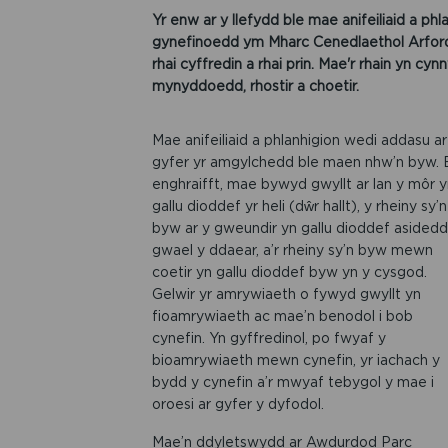
Yr enw ar y llefydd ble mae anifeiliaid a p
gynefinoedd ym Mharc Cenedlaethol Arfordi
rhai cyffredin a rhai prin. Mae'r rhain yn c
mynyddoedd, rhostir a choetir.
Mae anifeiliaid a phlanhigion wedi addasu ar
gyfer yr amgylchedd ble maen nhw’n byw. 
enghraifft, mae bywyd gwyllt ar lan y môr y
gallu dioddef yr heli (dŵr hallt), y rheiny sy’n
byw ar y gweundir yn gallu dioddef asidedd
gwael y ddaear, a’r rheiny sy’n byw mewn
coetir yn gallu dioddef byw yn y cysgod.
Gelwir yr amrywiaeth o fywyd gwyllt yn
fioamrywiaeth ac mae’n benodol i bob
cynefin. Yn gyffredinol, po fwyaf y
bioamrywiaeth mewn cynefin, yr iachach y
bydd y cynefin a’r mwyaf tebygol y mae i
oroesi ar gyfer y dyfodol.
Mae’n ddyletswydd ar Awdurdod Parc