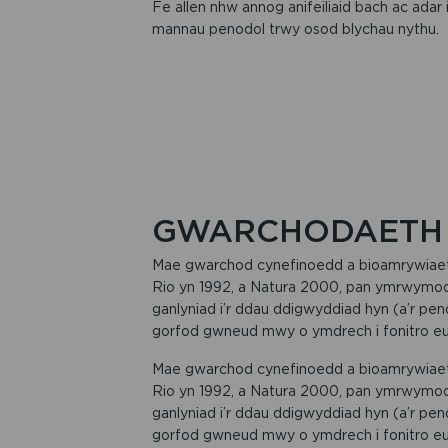
Fe allen nhw annog anifeiliaid bach ac adar
mannau penodol trwy osod blychau nythu.
GWARCHODAETH
Mae gwarchod cynefinoedd a bioamrywiaet
Rio yn 1992, a Natura 2000, pan ymrwymo
ganlyniad i’r ddau ddigwyddiad hyn (a’r p
gorfod gwneud mwy o ymdrech i fonitro eu 
Mae gwarchod cynefinoedd a bioamrywiaet
Rio yn 1992, a Natura 2000, pan ymrwymo
ganlyniad i’r ddau ddigwyddiad hyn (a’r p
gorfod gwneud mwy o ymdrech i fonitro eu