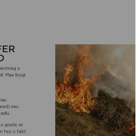
FER
D
 dechneg o
ll. Mae llosgi
hau
weed) neu
adlu.
o goetir, er
n fwy o faint.