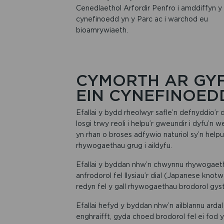
Cenedlaethol Arfordir Penfro i amddiffyn y
cynefinoedd yn y Parc ac i warchod eu
bioamrywiaeth.
CYMORTH AR GY
EIN CYNEFINOED
Efallai y bydd rheolwyr safle’n defnyddio’r
losgi trwy reoli i helpu’r gweundir i dyfu’n we
yn rhan o broses adfywio naturiol sy’n helpu
rhywogaethau grug i aildyfu.
Efallai y byddan nhw’n chwynnu rhywogaet
anfrodorol fel llysiau’r dial (Japanese knot
redyn fel y gall rhywogaethau brodorol gyst
Efallai hefyd y byddan nhw’n ailblannu ardal 
enghraifft, gyda choed brodorol fel ei fod y