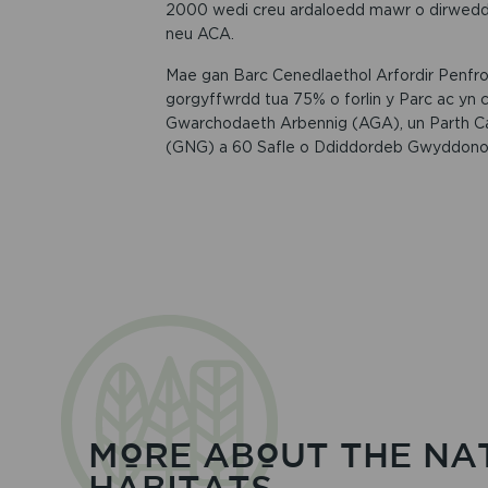
2000 wedi creu ardaloedd mawr o dirwedd
neu ACA.
Mae gan Barc Cenedlaethol Arfordir Penfr
gorgyffwrdd tua 75% o forlin y Parc ac yn 
Gwarchodaeth Arbennig (AGA), un Parth Ca
(GNG) a 60 Safle o Ddiddordeb Gwyddono
MORE ABOUT THE NAT
HABITATS