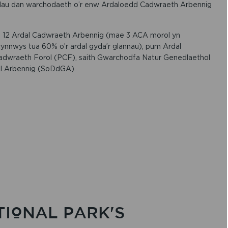
au dan warchodaeth o’r enw Ardaloedd Cadwraeth Arbennig
o 12 Ardal Cadwraeth Arbennig (mae 3 ACA morol yn
cynnwys tua 60% o’r ardal gyda’r glannau), pum Ardal
dwraeth Forol (PCF), saith Gwarchodfa Natur Genedlaethol
l Arbennig (SoDdGA).
IONAL PARK'S