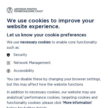
DYSGU
GOFALU
DARGANFOD MWY
m Ein Parc Cenedlaethol
Am ein Parc Cenedlaethol
Am Ein Parc Cenedlaethol
We use cookies to improve your
website experience.
Let us know your cookie preferences
We use
necessary cookies
to enable core functionality
such as:
Security
Network Management
Accessibility
You can disable these by changing your browser settings,
but this may affect how the website functions
In addition to necessary cookies, our website may use
analytical/ performance cookies, targeting cookies and
functionality cookies: please click
‘More information’