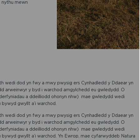
 i nythu mewn
h wedi dod yn fwy a mwy pwysig ers Cynhadledd y Ddaear yn
dd arweinwyr y byd i warchod amgylchedd eu gwledydd. O
enderfyniadau a ddeilliodd ohonyn nhw) mae gwledydd wedi
bywyd gwyllt a’i warchod.
h wedi dod yn fwy a mwy pwysig ers Cynhadledd y Ddaear yn
dd arweinwyr y byd i warchod amgylchedd eu gwledydd. O
enderfyniadau a ddeilliodd ohonyn nhw) mae gwledydd wedi
 bywyd gwyllt a’i warchod. Yn Ewrop, mae cyfarwyddeb Natura