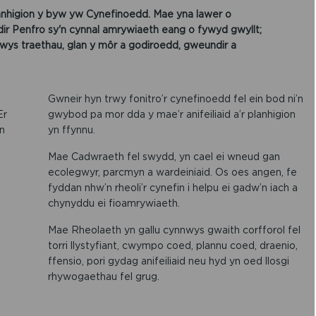
hlanhigion y byw yw Cynefinoedd. Mae yna lawer o
r Penfro sy'n cynnal amrywiaeth eang o fywyd gwyllt;
ynnwys traethau, glan y môr a godiroedd, gweundir a
Gwneir hyn trwy fonitro’r cynefinoedd fel ein bod ni’n
Er
gwybod pa mor dda y mae’r anifeiliaid a’r planhigion
n
yn ffynnu.
Mae Cadwraeth fel swydd, yn cael ei wneud gan
ecolegwyr, parcmyn a wardeiniaid. Os oes angen, fe
fyddan nhw’n rheoli’r cynefin i helpu ei gadw’n iach a
chynyddu ei fioamrywiaeth.
Mae Rheolaeth yn gallu cynnwys gwaith corfforol fel
torri llystyfiant, cwympo coed, plannu coed, draenio,
ffensio, pori gydag anifeiliaid neu hyd yn oed llosgi
rhywogaethau fel grug.