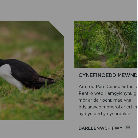
CYNEFINOEDD MEWND
Am fod Parc Cenedlaethol A
Penfro wedi'i amgylchynu g
môr ar dair ochr, mae yna
ddylanwad morwrol ar ei hi
hyd yn oed yn yr ardaloe...
ON
DARLLENWCH FWY
CYNEF