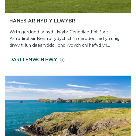
HANES AR HYD Y LLWYBR
Wrth gerdded ar hyd Llwybr Cenedlaethol Parc
Arfrodirol Sir Benfro rydych chi’n cerdded, nid yn unig
drwy tirlun daearyddol, ond rydych chi hefyd yn...
ON
DARLLENWCH FWY
HANES
AR
HYD
Y
LLWYBR