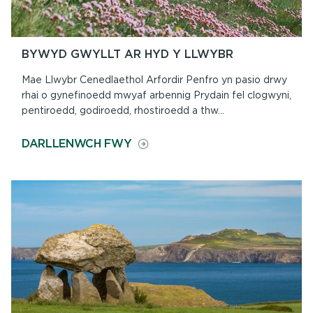
BYWYD GWYLLT AR HYD Y LLWYBR
Mae Llwybr Cenedlaethol Arfordir Penfro yn pasio drwy
rhai o gynefinoedd mwyaf arbennig Prydain fel clogwyni,
pentiroedd, godiroedd, rhostiroedd a thw...
ON
DARLLENWCH FWY
BYWYD
GWYLLT
AR
HYD
Y
LLWYBR