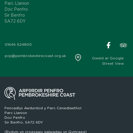
Parc Llanion
Doc Penfro
Sir Benfro
SA72 6DY
01646 624800
pcp@pembrokeshirecoast.org.uk
Gweld ar Google
Street View
Pencadlys Awdurdod y Parc Cenedlaethol
Parc Llanion
Doc Penfro
Sir Benfro, SA72 6DY
(Rydym yn croesawu galwadau yn Gymraeg)