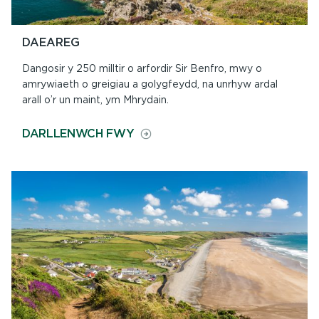
DAEAREG
Dangosir y 250 milltir o arfordir Sir Benfro, mwy o
amrywiaeth o greigiau a golygfeydd, na unrhyw ardal
arall o’r un maint, ym Mhrydain.
ON
DARLLENWCH FWY
DAEAREG