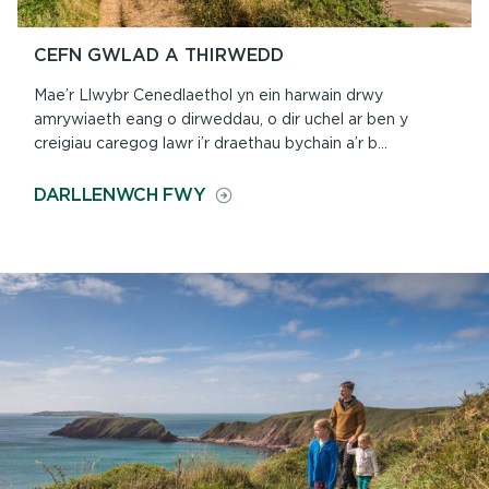
CEFN GWLAD A THIRWEDD
Mae’r Llwybr Cenedlaethol yn ein harwain drwy
amrywiaeth eang o dirweddau, o dir uchel ar ben y
creigiau caregog lawr i’r draethau bychain a’r b...
ON
DARLLENWCH FWY
CEFN
GWLAD
A
THIRWEDD