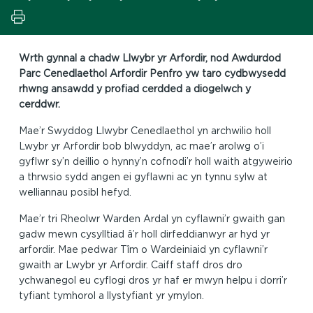
Wrth gynnal a chadw Llwybr yr Arfordir, nod Awdurdod
Parc Cenedlaethol Arfordir Penfro yw taro cydbwysedd
rhwng ansawdd y profiad cerdded a diogelwch y
cerddwr.
Mae’r Swyddog Llwybr Cenedlaethol yn archwilio holl
Lwybr yr Arfordir bob blwyddyn, ac mae’r arolwg o’i
gyflwr sy’n deillio o hynny’n cofnodi’r holl waith atgyweirio
a thrwsio sydd angen ei gyflawni ac yn tynnu sylw at
welliannau posibl hefyd.
Mae’r tri Rheolwr Warden Ardal yn cyflawni’r gwaith gan
gadw mewn cysylltiad â’r holl dirfeddianwyr ar hyd yr
arfordir. Mae pedwar Tîm o Wardeiniaid yn cyflawni’r
gwaith ar Lwybr yr Arfordir. Caiff staff dros dro
ychwanegol eu cyflogi dros yr haf er mwyn helpu i dorri’r
tyfiant tymhorol a llystyfiant yr ymylon.