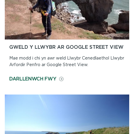
GWELD Y LLWYBR AR GOOGLE STREET VIEW
Mae modd i chi yn awr weld Llwybr Cenedlaethol Llwybr
Arfordir Penfro ar Google Street View.
ON
DARLLENWCH FWY
GWELD
Y
LLWYBR
AR
GOOGLE
STREET
VIEW