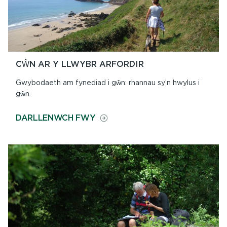
CŴN AR Y LLWYBR ARFORDIR
Gwybodaeth am fynediad i gŵn: rhannau sy’n hwylus i
gŵn.
ON
DARLLENWCH FWY
CŴN
AR
Y
LLWYBR
ARFORDIR