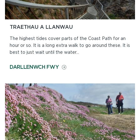
TRAETHAU A LLANWAU
The highest tides cover parts of the Coast Path for an
hour or so. It is a long extra walk to go around these. It is
best to just wait until the water...
ON
DARLLENWCH FWY
TRAETHAU
A
LLANWAU