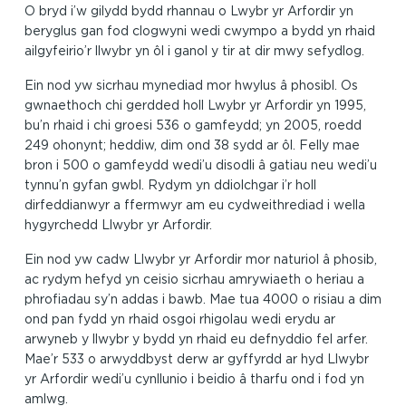
O bryd i’w gilydd bydd rhannau o Lwybr yr Arfordir yn
beryglus gan fod clogwyni wedi cwympo a bydd yn rhaid
ailgyfeirio’r llwybr yn ôl i ganol y tir at dir mwy sefydlog.
Ein nod yw sicrhau mynediad mor hwylus â phosibl. Os
gwnaethoch chi gerdded holl Lwybr yr Arfordir yn 1995,
bu’n rhaid i chi groesi 536 o gamfeydd; yn 2005, roedd
249 ohonynt; heddiw, dim ond 38 sydd ar ôl. Felly mae
bron i 500 o gamfeydd wedi’u disodli â gatiau neu wedi’u
tynnu’n gyfan gwbl. Rydym yn ddiolchgar i’r holl
dirfeddianwyr a ffermwyr am eu cydweithrediad i wella
hygyrchedd Llwybr yr Arfordir.
Ein nod yw cadw Llwybr yr Arfordir mor naturiol â phosib,
ac rydym hefyd yn ceisio sicrhau amrywiaeth o heriau a
phrofiadau sy’n addas i bawb. Mae tua 4000 o risiau a dim
ond pan fydd yn rhaid osgoi rhigolau wedi erydu ar
arwyneb y llwybr y bydd yn rhaid eu defnyddio fel arfer.
Mae’r 533 o arwyddbyst derw ar gyffyrdd ar hyd Llwybr
yr Arfordir wedi’u cynllunio i beidio â tharfu ond i fod yn
amlwg.