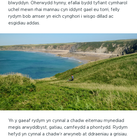
blwyddyn. Oherwydd hynny, efallai bydd tyfiant cymharol
uchel mewn rhai mannau cyn iddynt gael eu torri, felly
rydym bob amser yn eich cynghori i wisgo dillad ac
esgidiau addas.
Yn y gaeaf rydym yn cynnal a chadw eitemau mynediad
megis arwyddbyst, gatiau, camfeydd a phontydd. Rydym
hefyd yn cynnal a chadw’r arwyneb at ddraeniau a grisiau.