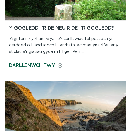
Y GOGLEDD I’R DE NEU’R DE I’R GOGLEDD?
Ysgrifennir y rhan fwyaf o'r canllawiau fel petaech yn
cerdded o Llandudoch i Lanrhath, ac mae yna rifau ar y
sticlau a'r giatiau gyda rhif 1 ger Pen ...
ON
DARLLENWCH FWY
Y
GOGLEDD
I’R
DE
NEU’R
DE
I’R
GOGLEDD?