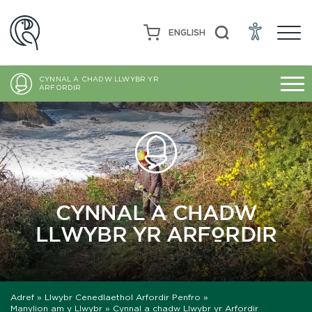
ENGLISH
CYNNAL A CHADW LLWYBR YR
ARFORDIR
CYNNAL A CHADW
LLWYBR YR ARFORDIR
Adref
»
Llwybr Cenedlaethol Arfordir Penfro
»
Manylion am y Llwybr
»
Cynnal a chadw Llwybr yr Arfordir