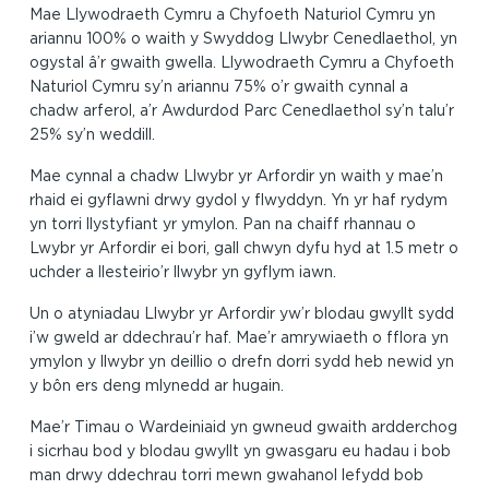
Mae Llywodraeth Cymru a Chyfoeth Naturiol Cymru yn
ariannu 100% o waith y Swyddog Llwybr Cenedlaethol, yn
ogystal â’r gwaith gwella. Llywodraeth Cymru a Chyfoeth
Naturiol Cymru sy’n ariannu 75% o’r gwaith cynnal a
chadw arferol, a’r Awdurdod Parc Cenedlaethol sy’n talu’r
25% sy’n weddill.
Mae cynnal a chadw Llwybr yr Arfordir yn waith y mae’n
rhaid ei gyflawni drwy gydol y flwyddyn. Yn yr haf rydym
yn torri llystyfiant yr ymylon. Pan na chaiff rhannau o
Lwybr yr Arfordir ei bori, gall chwyn dyfu hyd at 1.5 metr o
uchder a llesteirio’r llwybr yn gyflym iawn.
Un o atyniadau Llwybr yr Arfordir yw’r blodau gwyllt sydd
i’w gweld ar ddechrau’r haf. Mae’r amrywiaeth o fflora yn
ymylon y llwybr yn deillio o drefn dorri sydd heb newid yn
y bôn ers deng mlynedd ar hugain.
Mae’r Timau o Wardeiniaid yn gwneud gwaith ardderchog
i sicrhau bod y blodau gwyllt yn gwasgaru eu hadau i bob
man drwy ddechrau torri mewn gwahanol lefydd bob