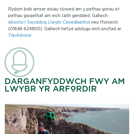
Rydym bob amser eisiau clywed am y pethau gorau a’r
pethau gwaethaf am eich taith gerdded. Gallwch
ebostio’r Swyddog Llwybr Cenedlaethol
neu ffoniwch
(01646 624800). Gallwch hefyd adolygu eich profiad ar
TripAdvisor.
DARGANFYDDWCH FWY AM
LWYBR YR ARFORDIR