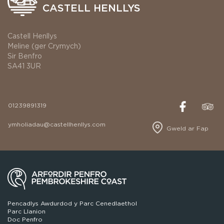
CASTELL HENLLYS
Castell Henllys
Meline (ger Crymych)
Sir Benfro
SA41 3UR
01239891319
ymholiadau@castellhenllys.com
Gweld ar Fap
Pencadlys Awdurdod y Parc Cenedlaethol
Parc Llanion
Doc Penfro