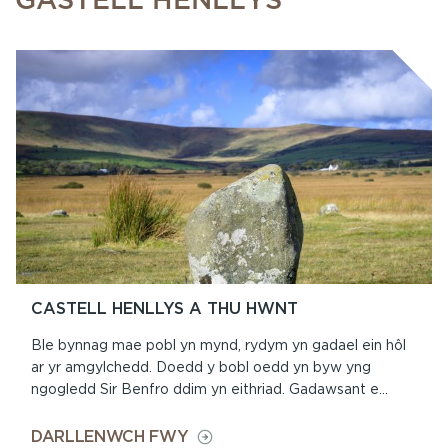
CASTELL HENLLYS A THU HWNT
Ble bynnag mae pobl yn mynd, rydym yn gadael ein hôl
ar yr amgylchedd. Doedd y bobl oedd yn byw yng
ngogledd Sir Benfro ddim yn eithriad. Gadawsant e...
ON
DARLLENWCH FWY