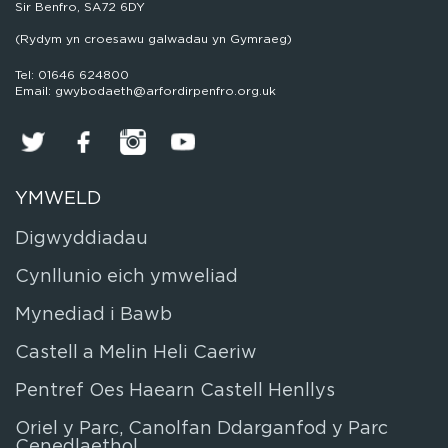
Sir Benfro, SA72 6DY
(Rydym yn croesawu galwadau yn Gymraeg)
Tel: 01646 624800
Email: gwybodaeth@arfordirpenfro.org.uk
YMWELD
Digwyddiadau
Cynllunio eich ymweliad
Mynediad i Bawb
Castell a Melin Heli Caeriw
Pentref Oes Haearn Castell Henllys
Oriel y Parc, Canolfan Ddarganfod y Parc
Cenedlaethol