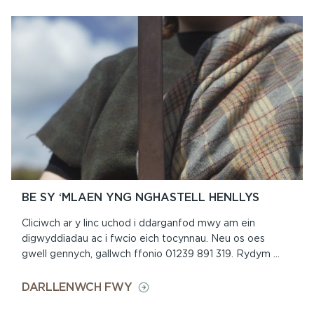
BE SY ‘MLAEN YNG NGHASTELL HENLLYS
Cliciwch ar y linc uchod i ddarganfod mwy am ein
digwyddiadau ac i fwcio eich tocynnau. Neu os oes
gwell gennych, gallwch ffonio 01239 891 319. Rydym ...
ON
DARLLENWCH FWY
BE
SY