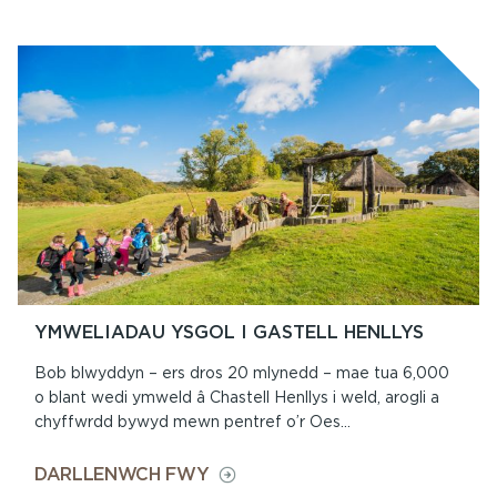
CASTELL
HENLLYS
A
THU
HWNT
YMWELIADAU YSGOL I GASTELL HENLLYS
Bob blwyddyn – ers dros 20 mlynedd – mae tua 6,000
o blant wedi ymweld â Chastell Henllys i weld, arogli a
chyffwrdd bywyd mewn pentref o’r Oes...
ON
DARLLENWCH FWY
YMWELIADAU