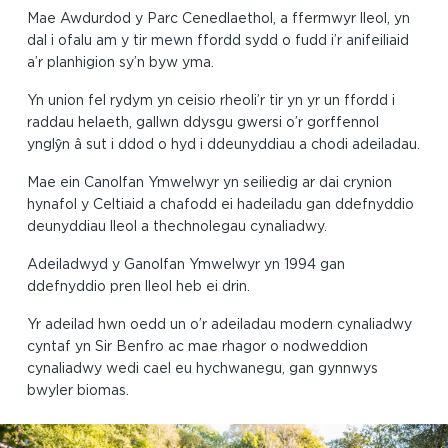
Mae Awdurdod y Parc Cenedlaethol, a ffermwyr lleol, yn
dal i ofalu am y tir mewn ffordd sydd o fudd i’r anifeiliaid
a’r planhigion sy’n byw yma.
Yn union fel rydym yn ceisio rheoli’r tir yn yr un ffordd i
raddau helaeth, gallwn ddysgu gwersi o’r gorffennol
ynglŷn â sut i ddod o hyd i ddeunyddiau a chodi adeiladau.
Mae ein Canolfan Ymwelwyr yn seiliedig ar dai crynion
hynafol y Celtiaid a chafodd ei hadeiladu gan ddefnyddio
deunyddiau lleol a thechnolegau cynaliadwy.
Adeiladwyd y Ganolfan Ymwelwyr yn 1994 gan
ddefnyddio pren lleol heb ei drin.
Yr adeilad hwn oedd un o’r adeiladau modern cynaliadwy
cyntaf yn Sir Benfro ac mae rhagor o nodweddion
cynaliadwy wedi cael eu hychwanegu, gan gynnwys
bwyler biomas.