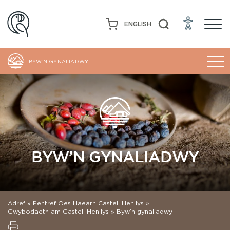
ENGLISH
BYW’N GYNALIADWY
BYW’N GYNALIADWY
Adref
»
Pentref Oes Haearn Castell Henllys
»
Gwybodaeth am Gastell Henllys
»
Byw’n gynaliadwy