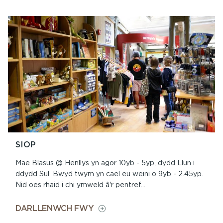
YSGOL
I
GASTELL
HENLLYS
SIOP
Mae Blasus @ Henllys yn agor 10yb - 5yp, dydd Llun i
ddydd Sul. Bwyd twym yn cael eu weini o 9yb - 2.45yp.
Nid oes rhaid i chi ymweld â'r pentref...
ON
DARLLENWCH FWY
SIOP