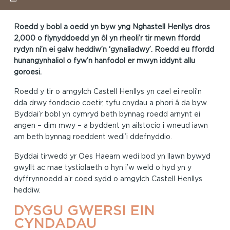
Roedd y bobl a oedd yn byw yng Nghastell Henllys dros
2,000 o flynyddoedd yn ôl yn rheoli’r tir mewn ffordd
rydyn ni’n ei galw heddiw’n ‘gynaliadwy’. Roedd eu ffordd
hunangynhaliol o fyw’n hanfodol er mwyn iddynt allu
goroesi.
Roedd y tir o amgylch Castell Henllys yn cael ei reoli’n
dda drwy fondocio coetir, tyfu cnydau a phori â da byw.
Byddai’r bobl yn cymryd beth bynnag roedd arnynt ei
angen – dim mwy – a byddent yn ailstocio i wneud iawn
am beth bynnag roeddent wedi’i ddefnyddio.
Byddai tirwedd yr Oes Haearn wedi bod yn llawn bywyd
gwyllt ac mae tystiolaeth o hyn i’w weld o hyd yn y
dyffrynnoedd a’r coed sydd o amgylch Castell Henllys
heddiw.
DYSGU GWERSI EIN
CYNDADAU