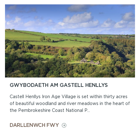
‘MLAEN
YNG
NGHASTELL
HENLLYS
GWYBODAETH AM GASTELL HENLLYS
Castell Henllys Iron Age Village is set within thirty acres
of beautiful woodland and river meadows in the heart of
the Pembrokeshire Coast National P...
ON
DARLLENWCH FWY
GWYBODAETH
AM