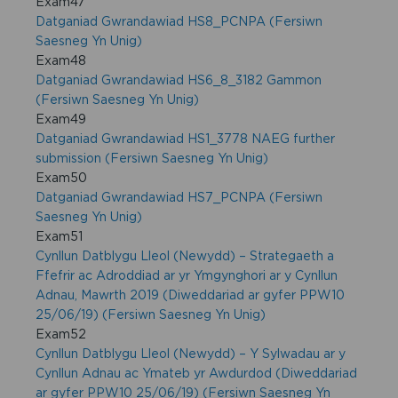
Exam47
Datganiad Gwrandawiad HS8_PCNPA (Fersiwn
Saesneg Yn Unig)
Exam48
Datganiad Gwrandawiad HS6_8_3182 Gammon
(Fersiwn Saesneg Yn Unig)
Exam49
Datganiad Gwrandawiad HS1_3778 NAEG further
submission (Fersiwn Saesneg Yn Unig)
Exam50
Datganiad Gwrandawiad HS7_PCNPA (Fersiwn
Saesneg Yn Unig)
Exam51
Cynllun Datblygu Lleol (Newydd) – Strategaeth a
Ffefrir ac Adroddiad ar yr Ymgynghori ar y Cynllun
Adnau, Mawrth 2019 (Diweddariad ar gyfer PPW10
25/06/19) (Fersiwn Saesneg Yn Unig)
Exam52
Cynllun Datblygu Lleol (Newydd) – Y Sylwadau ar y
Cynllun Adnau ac Ymateb yr Awdurdod (Diweddariad
ar gyfer PPW10 25/06/19) (Fersiwn Saesneg Yn