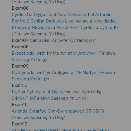
(Fersiwn Saesneg Yn Unig)
Exam06
Cynllun Datblygu Lleol Parc Cenedlaethol Arfordir
Penfro 2 Cynllun Datblygu Lleol Adnau â Newidiadau
Ffocws a Newidiadau Posibl Polisi Cynllunio Cymru 10
(Fersiwn Saesneg Yn Unig)
Exam07
Canllawiau Ar Gyfer Cyfranogwyr
Exam08
E-bost oddi wrth Mr Martyn at yr Arolygwr (Fersiwn
Saesneg Yn Unig)
Exam09
Llythyr oddi wrth yr Arolygwr at Mr Martyn (Fersiwn
Saesneg Yn Unig)n
Exam10
Llythyr Cyflwyno at Gynrychiolwyr, dyddiedig
04/04/1 9(Fersiwn Saesneg Yn Unig)
Exam11
Agenda Cyfarfod Cyn-Gwrandawiad 07/05/19
(Fersiwn Saesneg Yn Unig)
Exam12
Atodlen diwygiad Drafft Materion a Chwestiynau