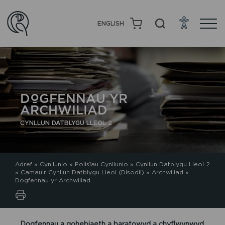
ENGLISH
DOGFENNAU YR
ARCHWILIAD
CYNLLUN DATBLYGU LLEOL 2
Adref
»
Cynllunio
»
Polisïau Cynllunio
»
Cynllun Datblygu Lleol 2
»
Camau’r Cynllun Datblygu Lleol (Disodli)
»
Archwiliad
»
Dogfennau yr Archwiliad
Dogfennau a gohebiaeth a baratowyd a chyflwynwyd