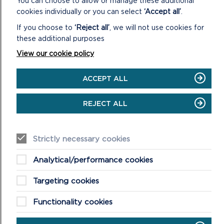
You can choose to allow or manage these additional
HS4_AP2 (Fersiwn Saesneg Yn Unig)
cookies individually or you can select
‘Accept all’
.
Exam66
If you choose to
‘Reject all’
, we will not use cookies for
Ymateb APCAP i Bwynt Gweithredu HS5/AP4
these additional purposes
(Fersiwn Saesneg Yn Unig)
View our cookie policy
Exam67
Datganiad Agoriadol gan APCAP ((Fersiwn(Fersiwn
Saesneg Yn Unig) )
ACCEPT ALL
Exam68
Pwyntiau Gweithredu ar gyfer Sesiwn Gwrandawiad 6
REJECT ALL
(Fersiwn Saesneg Yn Unig)
Exam69
Pwyntiau Gweithredu ar gyfer Sesiwn Gwrandawiad 7
Strictly necessary cookies
(Fersiwn Saesneg Yn Unig)
Exam70
Analytical/performance cookies
Ymateb APCAP i Bwynt Gweithredu HS1/AP11
(Fersiwn Saesneg Yn Unig)
Targeting cookies
Exam71
Ymateb APCAP i Bwynt Gweithredu HS2/AP2
Functionality cookies
(Fersiwn Saesneg Yn Unig)
Exam72