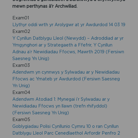
mewn perthynas â'r Archwiliad.
Exam01
Llythyr oddi wrth yr Arolygwr at yr Awdurdod 14 03 19
Exam02
Y Cynllun Datblygu Lleol (Newydd) – Adroddiad ar yr
Ymgynghori ar y Strategaeth a Ffefrir, Y Cynllun
Adnau a’r Newidiadau Ffocws, Mawrth 2019 (Fersiwn
Saesneg Yn Unig)
Exam03
Adendwm yn cynnwys y Sylwadau ar y Newidiadau
Ffocws ac Ymateb yr Awdurdod (Fersiwn Saesneg
Yn Unig)
Exam04
Adendwm Atodiad 1: Mynegai i’r Sylwadau ar y
Newidiadau Ffocws yn llawn (trefn rhifyddol)
(Fersiwn Saesneg Yn Unig)
Exam05
Goblygiadau Polisi Cynllunio Cymru 10 o ran Cynllun
Datblygu Lleol Parc Cenedlaethol Arfordir Penfro 2