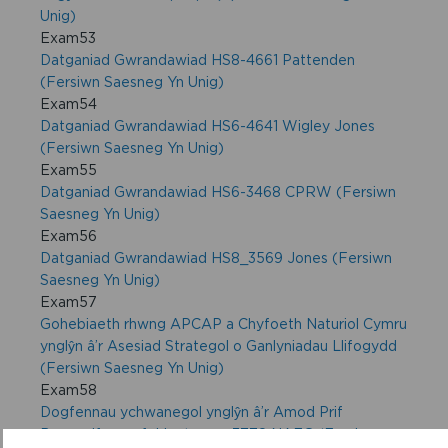
Unig)
Exam53
Datganiad Gwrandawiad HS8-4661 Pattenden
(Fersiwn Saesneg Yn Unig)
Exam54
Datganiad Gwrandawiad HS6-4641 Wigley Jones
(Fersiwn Saesneg Yn Unig)
Exam55
Datganiad Gwrandawiad HS6-3468 CPRW (Fersiwn
Saesneg Yn Unig)
Exam56
Datganiad Gwrandawiad HS8_3569 Jones (Fersiwn
Saesneg Yn Unig)
Exam57
Gohebiaeth rhwng APCAP a Chyfoeth Naturiol Cymru
ynglŷn â’r Asesiad Strategol o Ganlyniadau Llifogydd
(Fersiwn Saesneg Yn Unig)
Exam58
Dogfennau ychwanegol ynglŷn â’r Amod Prif
Breswylfa y cyfeirir ato gan 3778 NAEG (Fersiwn