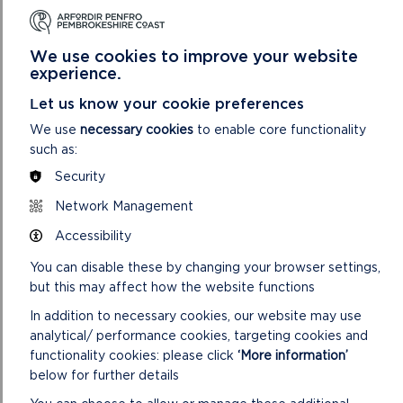
Saesneg Yn Unig)
Exam59
Llythyr oddi wrth y Gweinidog Tai a Llywodraeth Leol
We use cookies to improve your website
ynglŷn â Thai Fforddiadwy 080719
experience.
Exam60
Let us know your cookie preferences
Pwyntiau Gweithredu ar gyfer Sesiwn Gwrandawiad 1
(Fersiwn Saesneg Yn Unig)
We use
necessary cookies
to enable core functionality
Exam61
such as:
Pwyntiau Gweithredu ar gyfer Sesiwn Gwrandawiad 2
Security
(Fersiwn Saesneg Yn Unig)
Exam62
Network Management
Pwyntiau Gweithredu ar gyfer Sesiwn Gwrandawiad 3
Accessibility
(Fersiwn Saesneg Yn Unig)
Exam63
You can disable these by changing your browser settings,
Pwyntiau Gweithredu ar gyfer Sesiwn Gwrandawiad 4
but this may affect how the website functions
(Fersiwn Saesneg Yn Unig)
In addition to necessary cookies, our website may use
Exam64
analytical/ performance cookies, targeting cookies and
Pwyntiau Gweithredu ar gyfer Sesiwn Gwrandawiad 5
functionality cookies: please click
‘More information’
(Fersiwn Saesneg Yn Unig)
below for further details
Exam65
Ymateb Marloes a Sain Ffraid i Bwynt Gweithredu