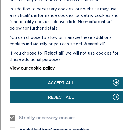
llawer o achosion, mae’n ymddangos bod y dŵr
In addition to necessary cookies, our website may use
tawdd yn llifo o dan yr iâ i ddechrau. Mae hyn yn
analytical/ performance cookies, targeting cookies and
digwydd pan fydd dŵr o arwyneb yr iâ yn llifo i lawr
functionality cookies: please click
‘More information’
trwy agendorau i mewn i ogofau iâ, gan greu digon o
below for further details
bwysedd dŵr i ganiatáu llif i fyny ar hyd rhai adrannau.
You can choose to allow or manage these additional
cookies individually or you can select
‘Accept all’
.
If you choose to
‘Reject all’
, we will not use cookies for
these additional purposes
View our cookie policy
ACCEPT ALL
REJECT ALL
Strictly necessary cookies
Mae’r effeithiau hyn yn amlwg iawn yn Nyfrffordd
Analytical/performance cookies