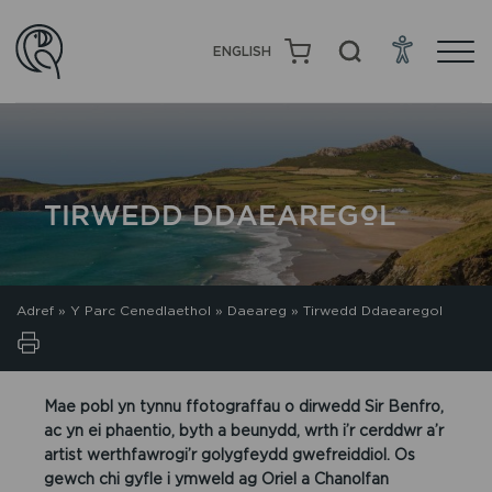
ENGLISH
TIRWEDD DDAEAREGOL
Adref
»
Y Parc Cenedlaethol
»
Daeareg
»
Tirwedd Ddaearegol
Mae pobl yn tynnu ffotograffau o dirwedd Sir Benfro,
ac yn ei phaentio, byth a beunydd, wrth i’r cerddwr a’r
artist werthfawrogi’r golygfeydd gwefreiddiol. Os
gewch chi gyfle i ymweld ag Oriel a Chanolfan