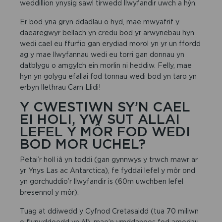
weddillion ynysig sawl tirwedd llwyfandir uwch a hŷn.
Er bod yna gryn ddadlau o hyd, mae mwyafrif y
daearegwyr bellach yn credu bod yr arwynebau hyn
wedi cael eu ffurfio gan erydiad morol yn yr un ffordd
ag y mae llwyfannau wedi eu torri gan donnau yn
datblygu o amgylch ein morlin ni heddiw. Felly, mae
hyn yn golygu efallai fod tonnau wedi bod yn taro yn
erbyn llethrau Carn Llidi!
Y CWESTIWN SY’N CAEL
EI HOLI, YW SUT ALLAI
LEFEL Y MÔR FOD WEDI
BOD MOR UCHEL?
Petai’r holl iâ yn toddi (gan gynnwys y trwch mawr ar
yr Ynys Las ac Antarctica), fe fyddai lefel y môr ond
yn gorchuddio’r llwyfandir is (60m uwchben lefel
bresennol y môr).
Tuag at ddiwedd y Cyfnod Cretasaidd (tua 70 miliwn
o flynyddoedd yn ôl), mae’n ymddangos fod amodau