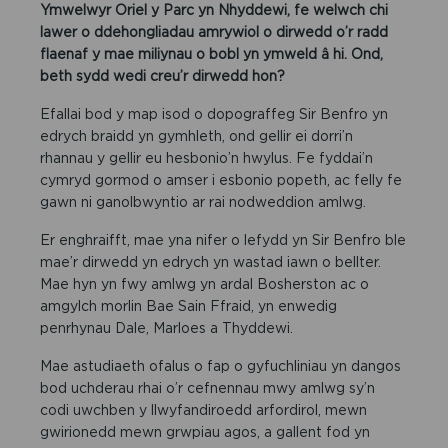
Ymwelwyr Oriel y Parc yn Nhyddewi, fe welwch chi
lawer o ddehongliadau amrywiol o dirwedd o’r radd
flaenaf y mae miliynau o bobl yn ymweld â hi. Ond,
beth sydd wedi creu’r dirwedd hon?
Efallai bod y map isod o dopograffeg Sir Benfro yn
edrych braidd yn gymhleth, ond gellir ei dorri’n
rhannau y gellir eu hesbonio’n hwylus. Fe fyddai’n
cymryd gormod o amser i esbonio popeth, ac felly fe
gawn ni ganolbwyntio ar rai nodweddion amlwg.
Er enghraifft, mae yna nifer o lefydd yn Sir Benfro ble
mae’r dirwedd yn edrych yn wastad iawn o bellter.
Mae hyn yn fwy amlwg yn ardal Bosherston ac o
amgylch morlin Bae Sain Ffraid, yn enwedig
penrhynau Dale, Marloes a Thyddewi.
Mae astudiaeth ofalus o fap o gyfuchliniau yn dangos
bod uchderau rhai o’r cefnennau mwy amlwg sy’n
codi uwchben y llwyfandiroedd arfordirol, mewn
gwirionedd mewn grwpiau agos, a gallent fod yn