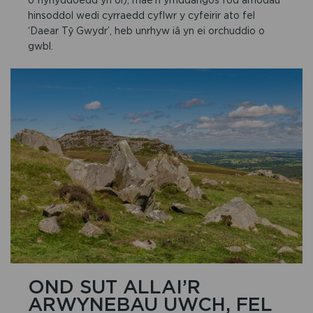
hinsoddol wedi cyrraedd cyflwr y cyfeirir ato fel
‘Daear Tŷ Gwydr’, heb unrhyw iâ yn ei orchuddio o
gwbl.
OND SUT ALLAI’R
ARWYNEBAU UWCH, FEL