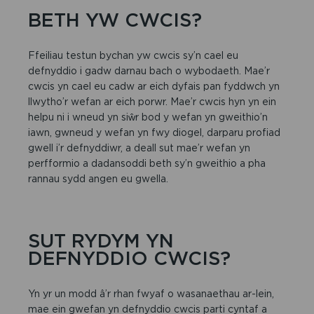
BETH YW CWCIS?
Ffeiliau testun bychan yw cwcis sy’n cael eu
defnyddio i gadw darnau bach o wybodaeth. Mae’r
cwcis yn cael eu cadw ar eich dyfais pan fyddwch yn
llwytho’r wefan ar eich porwr. Mae’r cwcis hyn yn ein
helpu ni i wneud yn siŵr bod y wefan yn gweithio’n
iawn, gwneud y wefan yn fwy diogel, darparu profiad
gwell i’r defnyddiwr, a deall sut mae’r wefan yn
perfformio a dadansoddi beth sy’n gweithio a pha
rannau sydd angen eu gwella.
SUT RYDYM YN
DEFNYDDIO CWCIS?
Yn yr un modd â’r rhan fwyaf o wasanaethau ar-lein,
mae ein gwefan yn defnyddio cwcis parti cyntaf a