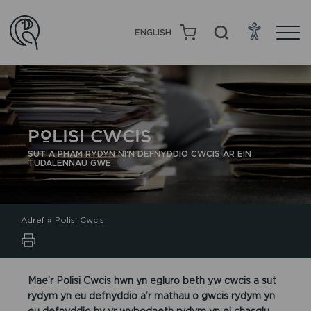
ENGLISH
POLISI CWCIS
SUT A PHAM RYDYN NI'N DEFNYDDIO CWCIS AR EIN
TUDALENNAU GWE
Adref
»
Polisi Cwcis
Mae’r Polisi Cwcis hwn yn egluro beth yw cwcis a sut
rydym yn eu defnyddio a’r mathau o gwcis rydym yn
eu defnyddio hy yr wybodaeth rydym yn ei chasglu