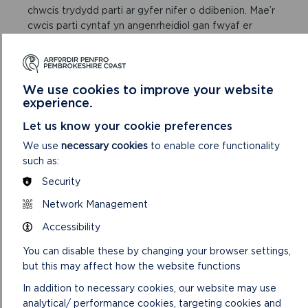
chwcis trydydd parti ar gyfer nifer o ddibenion. Mae’r
cwcis parti cyntaf yn angenrheidiol gan fwyaf er
mwyn i’r wefan weithio’n gywir, a dydyn nhw ddim yn
casglu data a fydd golygu bod modd eich adnabod yn
bersonol.
We use cookies to improve your website
Mae’r cwcis trydydd parti a ddefnyddir ar ein
experience.
gwefannau’n cael eu defnyddio’n bennaf er mwyn
Let us know your cookie preferences
deall sut mae’r wefan yn perfformio, sut rydych chi’n
rhyngweithio â’n gwefan, cadw ein gwasanaethau’n
We use
necessary cookies
to enable core functionality
ddiogel, darparu hysbysebion sy’n berthnasol i chi, ac
such as:
at ei gilydd yn darparu profiad gwell i chi fel
Security
defnyddiwr a helpu i gyflymu eich rhyngweithio â’n
gwefan yn y dyfodol.
Network Management
Accessibility
You can disable these by changing your browser settings,
PA FATHAU O GWCIS
but this may affect how the website functions
RYDYN NI’N EU
In addition to necessary cookies, our website may use
DEFNYDDIO?
analytical/ performance cookies, targeting cookies and