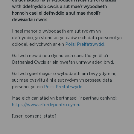
wrth ddefnyddio cwcis a sut mae’r wybodaeth
honno’n cael ei defnyddio a sut mae rheoli’r
dewisiadau cwcis.
I gael rhagor o wybodaeth am sut rydym yn
defnyddio, yn storio ac yn cadw eich data personol yn
ddiogel, edrychwch ar ein
Polisi Preifatrwydd.
Gallwch newid neu dynnu eich caniatâd yn ôl o’r
Datganiad Cwcis ar ein gwefan unrhyw adeg bryd.
Gallwch gael rhagor o wybodaeth am bwy ydym ni,
sut mae cysylltu â ni a sut rydym yn prosesu data
personol yn ein
Polisi Preifatrwydd
.
Mae eich caniatâd yn berthnasol i’r parthau canlynol:
https://www.arfordirpenfro.cymru
[user_consent_state]