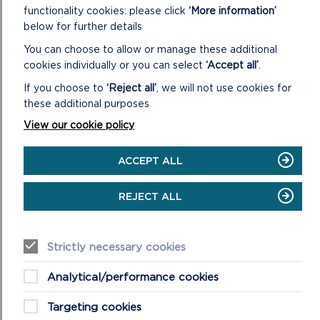
functionality cookies: please click
‘More information’
Mae’r cwcis sy’n cael eu defnyddio ar ein gwefan yn
below for further details
cael eu grwpio yn ôl y categorïau canlynol.
You can choose to allow or manage these additional
cookies individually or you can select
‘Accept all’
.
[cookie_category]
If you choose to
‘Reject all’
, we will not use cookies for
Mae’r rhestr isod yn nodi’r cwcis a ddefnyddir ar ein
these additional purposes
gwefan.
View our cookie policy
[cookie_audit_category
columns=”cookie,description”]
ACCEPT ALL
REJECT ALL
SUT MAE RHEOLI FY
NEWISIADAU CWCIS??
Strictly necessary cookies
Gallwch chi reoli eich dewisiadau cwcis drwy glicio’r
Analytical/performance cookies
botwm “Gosodiadau cwcis” a galluogi neu analluogi’r
categorïau cwcis ar y ffenestr naid yn ôl eich
Targeting cookies
dewisiadau.