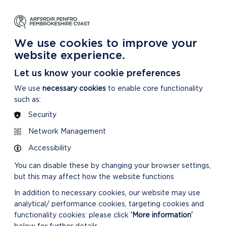
DYSGU
GOFALU
DARGANFOD MWY
m Ein Parc Cenedlaethol
Am ein Parc Cenedlaethol
Am Ein Parc Cenedlaethol
We use cookies to improve your
website experience.
wrandawiad 1
Let us know your cookie preferences
We use
necessary cookies
to enable core functionality
such as:
Security
Network Management
Accessibility
You can disable these by changing your browser settings,
but this may affect how the website functions
In addition to necessary cookies, our website may use
analytical/ performance cookies, targeting cookies and
functionality cookies: please click
‘More information’