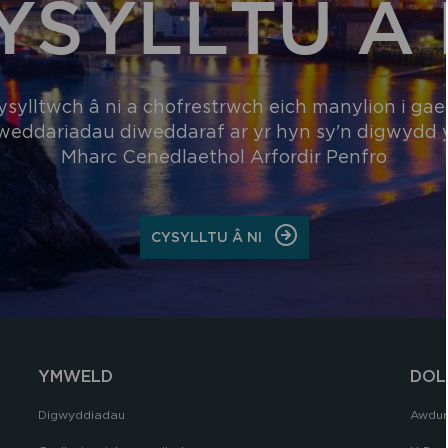
YSYLLTU Â 
ysylltwch â ni a chofrestrwch eich manylion i gael
weddariadau diweddaraf ar yr hyn sy'n digwydd
Mharc Cenedlaethol Arfordir Penfro
ON
CYSYLLTU Â NI
CYSYLLTU
Â
NI
YMWELD
DOL
Digwyddiadau
Awdur