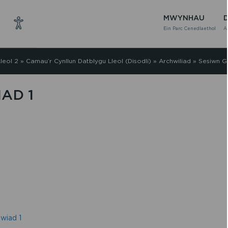
MWYNHAU
Ein Parc Cenedlaethol
A
leol 2
»
Camau’r Cynllun Datblygu Lleol (Disodli)
»
Archwiliad
»
Sesiwn G
AD 1
wiad 1