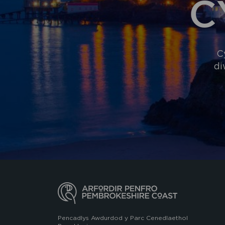
C
C
di
Pencadlys Awdurdod y Parc Cenedlaethol