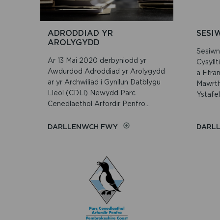
ADRODDIAD YR
SESI
AROLYGYDD
Sesiwn 
Ar 13 Mai 2020 derbyniodd yr
Cysyllt
Awdurdod Adroddiad yr Arolygydd
a Ffra
ar yr Archwiliad i Gynllun Datblygu
Mawrth
Lleol (CDLl) Newydd Parc
Ystafel
Cenedlaethol Arfordir Penfro...
ON
DARLLENWCH FWY
DARL
ADRODDIAD
YR
AROLYGYDD