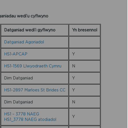
aniadau wedi’u cyflwyno
Datganiad wedi’i gyflwyno
Yn bresennol
Datganiad Agoriadol
HS1-APCAP
Y
HS1-1569 Llwyodraeth Cymru
N
Dim Datganiad
Y
HS1-2897 Marloes St Brides CC
Y
Dim Datganiad
N
HS1 – 3778 NAEG
Y
HS1_3778 NAEG atodiadol