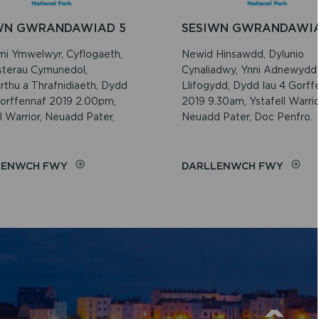
WN GWRANDAWIAD 5
SESIWN GWRANDAWIA
i Ymwelwyr, Cyflogaeth,
Newid Hinsawdd, Dylunio
sterau Cymunedol,
Cynaliadwy, Ynni Adnewydd
thu a Thrafnidiaeth, Dydd
Llifogydd, Dydd Iau 4 Gorff
Gorffennaf 2019 2.00pm,
2019 9.30am, Ystafell Warrio
l Warrior, Neuadd Pater,
Neuadd Pater, Doc Penfro.
ON
ON
LENWCH FWY
DARLLENWCH FWY
SESIWN
SESIW
GWRANDAWIAD
GWRA
5
4