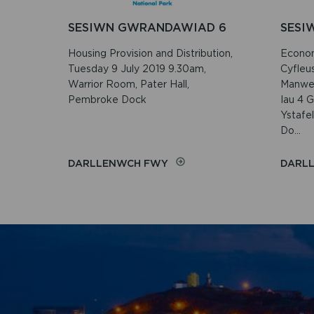
SESIWN GWRANDAWIAD 6
SESI
Housing Provision and Distribution,
Econom
Tuesday 9 July 2019 9.30am,
Cyfleu
Warrior Room, Pater Hall,
Manwer
Pembroke Dock
Iau 4 
Ystafel
Do...
ON
DARLLENWCH FWY
DARL
SESIWN
GWRANDAWIAD
6