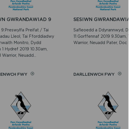
WN GWRANDAWIAD 9
SESIWN GWRANDAWIA
9:Preswylfa Preifat / Tai
Safleoedd a Ddyrannwyd, D
iadau Lleol, Tai Fforddiadwy
11 Gorffennaf 2019 9.30am, Y
mwaith Monitro, Dydd
Warrior, Neuadd Pater, Doc 
 1 Hydref 2019 10.30am,
l Warrior, Neuadd...
ON
ON
LENWCH FWY
DARLLENWCH FWY
SESIWN
SESIW
GWRANDAWIAD
GWRA
9
8