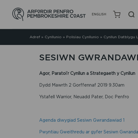
ENGLISH
Adref
»
Cynllunio
»
Polisïau Cynllunio
»
Cynllun Datblygu L
SESIWN GWRANDAWI
Agor, Paratoi’r Cynllun a Strategaeth y Cynllun
Dydd Mawrth 2 Gorffennaf 2019 9.30am
Ystafell Warrior, Neuadd Pater, Doc Penfro
Agenda diwygiad Sesiwn Gwrandawiad 1
Pwyntiau Gweithredu ar gyfer Sesiwn Gwranda