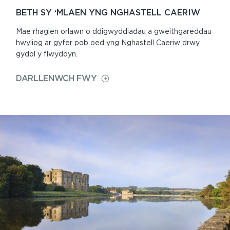
BETH SY ‘MLAEN YNG NGHASTELL CAERIW
Mae rhaglen orlawn o ddigwyddiadau a gweithgareddau
hwyliog ar gyfer pob oed yng Nghastell Caeriw drwy
gydol y flwyddyn.
ON
DARLLENWCH FWY
BETH
SY
‘MLAEN
YNG
NGHASTELL
CAERIW