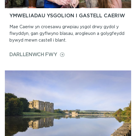
YMWELIADAU YSGOLION I GASTELL CAERIW
Mae Caeriw yn croesawu grwpiau ysgol drwy gydol y
flwyddyn, gan gyflwyno blasau, arogleuon a golygfeydd
bywyd mewn castell i blant.
ON
DARLLENWCH FWY
YMWELIADAU
YSGOLION
I
GASTELL
CAERIW