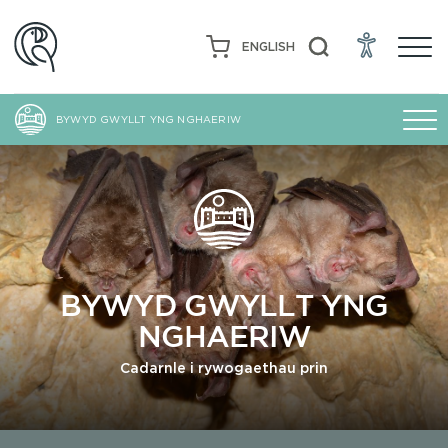
ENGLISH
BYWYD GWYLLT YNG NGHAERIW
BYWYD GWYLLT YNG
NGHAERIW
Cadarnle i rywogaethau prin