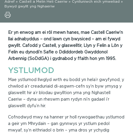
Adref
»
Castell a Melin Heli Caeriw
»
Cynlluniwch eich ymweliad
»
Bywyd gwyllt yng Nghaeriw
Er yn enwog am ei rôl mewn hanes, mae Castell Caeriw’n
llai adnabyddus – ond lawn cyn bwysiced – am ei fywyd
gwyllt. Cafodd y Castell, y glaswelltir, Llyn y Felin a Lôn y
Felin eu dynodi’n Safle o Ddiddordeb Gwyddonol
Arbennig (SoDdGA) i gydnabod y ffaith hon ym 1995.
YSTLUMOD
Mae ystlumod llwglyd wrth eu bodd yn hela’r gwyfynod, y
chwilod a’r creaduriaid di-asgwrn-cefn sy’n byw ymysg y
glaswellt hir a’r blodau gwylltion yma yng Nghastell
Caeriw – dyna un rheswm pam rydyn ni’n gadael i’r
glaswellt dyfu’n hir.
Cofnodwyd mwy na hanner yr holl rywogaethau ystlumod
a geir ym Mhrydain – gan gynnwys yr ystlum pedol
mwyaf, sy’n eithriadol o brin – yma dros yr ychydig