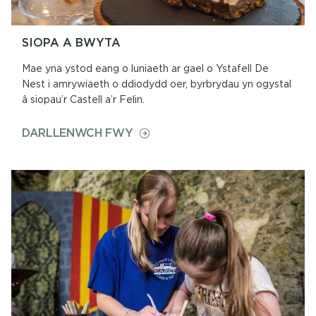
SIOPA A BWYTA
Mae yna ystod eang o luniaeth ar gael o Ystafell De
Nest i amrywiaeth o ddiodydd oer, byrbrydau yn ogystal
â siopau’r Castell a’r Felin.
ON
DARLLENWCH FWY
SIOPA
A
BWYTA