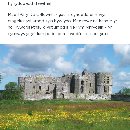
flynyddoedd diwethaf.
Mae Tŵr y De Orllewin ar gau i’r cyhoedd er mwyn
diogelu’r ystlumod sy’n byw yno. Mae mwy na hanner yr
holl rywogaethau o ystlumod a geir ym Mhrydain – yn
cynnwys yr ystlum pedol prin – wedi’u cofnodi yma.