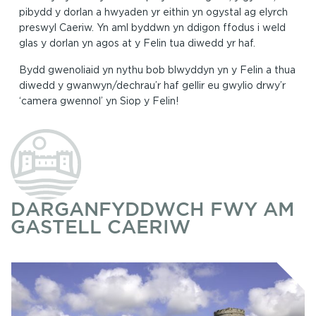
pibydd y dorlan a hwyaden yr eithin yn ogystal ag elyrch
preswyl Caeriw. Yn aml byddwn yn ddigon ffodus i weld
glas y dorlan yn agos at y Felin tua diwedd yr haf.
Bydd gwenoliaid yn nythu bob blwyddyn yn y Felin a thua
diwedd y gwanwyn/dechrau’r haf gellir eu gwylio drwy’r
‘camera gwennol’ yn Siop y Felin!
DARGANFYDDWCH FWY AM
GASTELL CAERIW