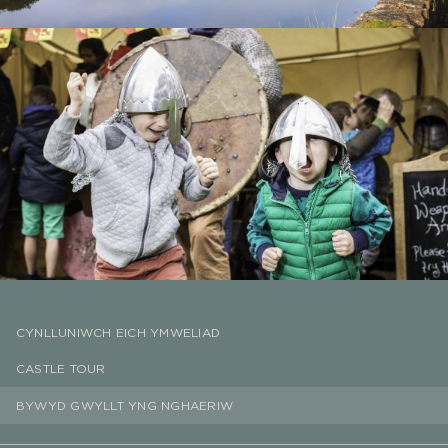
CYNLLUNIWCH EICH YMWELIAD
CASTLE TOUR
BYWYD GWYLLT YNG NGHAERIW