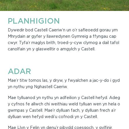
PLANHIGION
Dywedir bod Castell Caeriw’n un o’r safleoedd gorau ym
Mhrydain ar gyfer y llawredynen Gymreig a ffyngau cap
cwyr. Tyfa’r maglys brith, troed-y-cyw clymog a dail tafol
canolfain yn y glaswelltir o amgylch y Castell.
ADAR
Mae’r titw tomos las, y dryw, y fwyalchen a jac-y-do i gyd
yn nythu yng Nghastell Caeriw.
Mae tylluanod yn nythu yn adfeilion y Castell hefyd. Adeg
y cyfnos fe allwch chi weithiau weld tylluan wen yn hela o
gwmpas y Castell. Mae’r dylluan fach, y dylluan frech a’r
dylluan wen hefyd wedi’u cofnodi yn y Castell.
Mae Llyn y Felin yn denu’r pibydd coesgoch, y gylfinir,