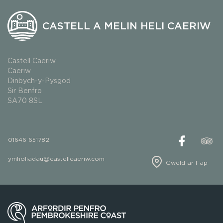
CASTELL A MELIN HELI CAERIW
Castell Caeriw
Caeriw
Dinbych-y-Pysgod
Sir Benfro
SA70 8SL
01646 651782
ymholiadau@castellcaeriw.com
Gweld ar Fap