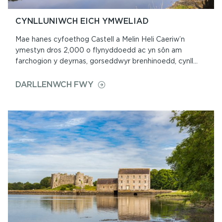
CYNLLUNIWCH EICH YMWELIAD
Mae hanes cyfoethog Castell a Melin Heli Caeriw’n
ymestyn dros 2,000 o flynyddoedd ac yn sôn am
farchogion y deyrnas, gorseddwyr brenhinoedd, cynll...
ON
DARLLENWCH FWY
CYNLLUNIWCH
EICH
YMWELIAD