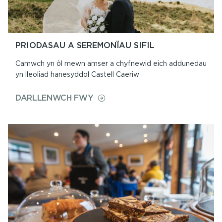
PRIODASAU A SEREMONÏAU SIFIL
Camwch yn ôl mewn amser a chyfnewid eich addunedau
yn lleoliad hanesyddol Castell Caeriw
ON
DARLLENWCH FWY
PRIODASAU
A
SEREMONÏAU
SIFIL