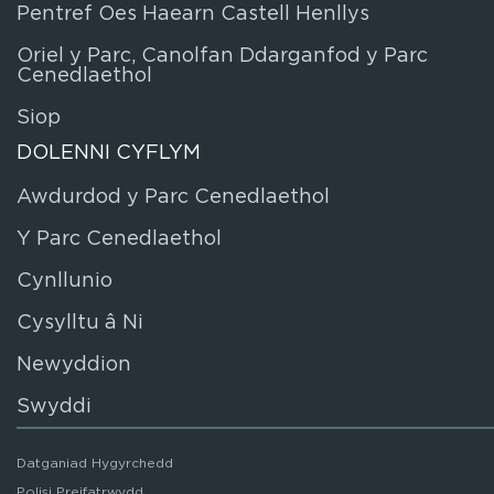
Pentref Oes Haearn Castell Henllys
Oriel y Parc, Canolfan Ddarganfod y Parc
Cenedlaethol
Siop
DOLENNI CYFLYM
Awdurdod y Parc Cenedlaethol
Y Parc Cenedlaethol
Cynllunio
Cysylltu â Ni
Newyddion
Swyddi
Datganiad Hygyrchedd
Polisi Preifatrwydd