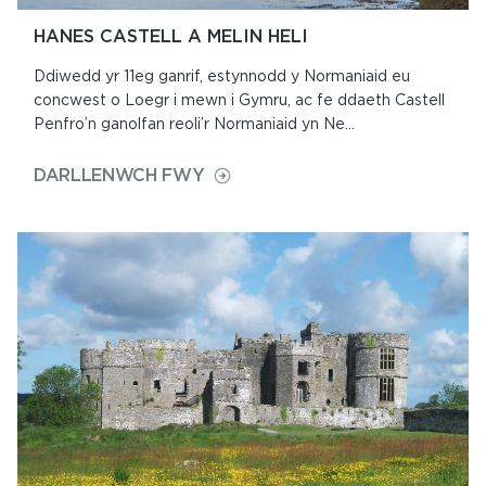
HANES CASTELL A MELIN HELI
Ddiwedd yr 11eg ganrif, estynnodd y Normaniaid eu
concwest o Loegr i mewn i Gymru, ac fe ddaeth Castell
Penfro’n ganolfan reoli’r Normaniaid yn Ne...
ON
DARLLENWCH FWY
HANES
CASTELL
A
MELIN
HELI