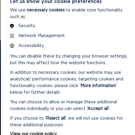
Let us know your cookie preferences
Dydd Mercher, 14 Tachwedd 2012
We use
necessary cookies
to enable core functionality
such as:
Dydd Mercher, 28 Medi 2011
Security
Network Management
Accessibility
CYSYLLTU Â NI
You can disable these by changing your browser settings,
but this may affect how the website functions
Cysylltwch â ni a chofrestrwch eich manylion
In addition to necessary cookies, our website may use
i gael y diweddariadau diweddaraf ar yr hyn
analytical/ performance cookies, targeting cookies and
sy'n digwydd ym Mharc Cenedlaethol
functionality cookies: please click
‘More information’
Arfordir Penfro
below for further details
You can choose to allow or manage these additional
cookies individually or you can select
‘Accept all’
.
ON
CYSYLLTU Â NI
If you choose to
‘Reject all’
, we will not use cookies for
CYSYLLTU
Â
these additional purposes
NI
View our cookie policy