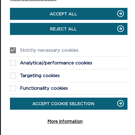
ACCEPT ALL
Pencadlys Awdurdod y Parc Cenedlaethol
REJECT ALL
Parc Llanion
Doc Penfro
Sir Benfro, SA72 6DY
Strictly necessary cookies
(Rydym yn croesawu galwadau yn Gymraeg)
Tel: 01646 624800
Analytical/performance cookies
Email: gwybodaeth@arfordirpenfro.org.uk
Targeting cookies
Functionality cookies
YMWELD
ACCEPT COOKIE SELECTION
Digwyddiadau
Cynllunio eich ymweliad
More information
Mynediad i Bawb