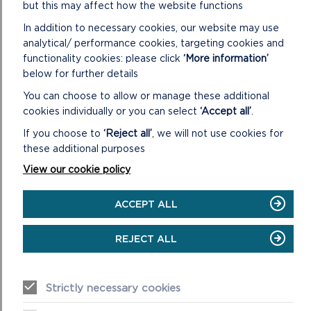
but this may affect how the website functions
Cyfarwyddyd y Parc i drafod ar ran yr Awdurdod Parc
In addition to necessary cookies, our website may use
Cenedlaethol yn y gwaith o baratoi Datganiad Cydweithredu
analytical/ performance cookies, targeting cookies and
Is-Ranbarthol ar gyfer Is-Ranbarth Gorllewin Cymru.
functionality cookies: please click
‘More information’
46/20 Prynu tir fel rhan o’r Cyllido Tirwedd Cynaliadwy,
below for further details
Lleoedd Cynaliadwy ar gyfer Dal a Storio Carbon a Chefnogi
You can choose to allow or manage these additional
Bioamrywiaeth yn y Parc Cenedlaethol
cookies individually or you can select
‘Accept all’
.
Mae’r adroddiad yn cyflwyno argymhelliad i’r Aelodau ar
If you choose to
‘Reject all’
, we will not use cookies for
brynu rhyw 30 erw o dir yn Nhrefin fel rhan o bortffolio o
these additional purposes
brosiectau Tirwedd Cynaliadwy, Lleoedd Cynaliadwy a
View our cookie policy
ariennir gan Lywodraeth Cymru, i gynyddu bioamrywiaeth a
dal a storio carbon.
ACCEPT ALL
47/20 Cysylltiadau Hynafol a Llwybrau Celtaidd – Cyllido
Rhan 2
REJECT ALL
Gofynnir i’r Aelodau gymeradwyo cyfraniadau APCAP i Ran 2
o’r mentrau Cysylltiadau Hynafol a Llwybrau Celtaidd a
Strictly necessary cookies
ariennir gan yr Undeb Ewropeaidd.