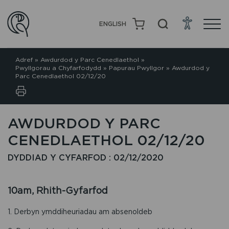
ENGLISH
Adref
»
Awdurdod y Parc Cenedlaethol
»
Pwyllgorau a Chyfarfodydd
»
Papurau Pwyllgor
»
Awdurdod y
Parc Cenedlaethol 02/12/20
AWDURDOD Y PARC
CENEDLAETHOL 02/12/20
DYDDIAD Y CYFARFOD : 02/12/2020
10am, Rhith-Gyfarfod
1. Derbyn ymddiheuriadau am absenoldeb