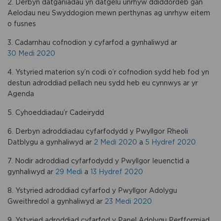
2. Derbyn datganiadau yn datgelu unrhyw ddiddordeb gan
Aelodau neu Swyddogion mewn perthynas ag unrhyw eitem
o fusnes
3. Cadarnhau cofnodion y cyfarfod a gynhaliwyd ar
30 Medi 2020
4. Ystyried materion sy’n codi o’r cofnodion sydd heb fod yn
destun adroddiad pellach neu sydd heb eu cynnwys ar yr
Agenda
5. Cyhoeddiadau’r Cadeirydd
6. Derbyn adroddiadau cyfarfodydd y Pwyllgor Rheoli
Datblygu a gynhaliwyd ar
2 Medi 2020
a
5 Hydref 2020
7. Nodir adroddiad cyfarfodydd y Pwyllgor Ieuenctid a
gynhaliwyd ar
29 Medi
a
13 Hydref 2020
8. Ystyried adroddiad cyfarfod y Pwyllgor Adolygu
Gweithredol a gynhaliwyd ar
23 Medi 2020
9. Ystyried adroddiad cyfarfod y Panel Adolygu Perfformiad