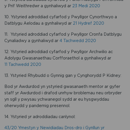
y Prif Weithredwr a gynhaliwyd ar
23 Medi 2020
10. Ystyried adroddiad cyfarfod y Pwyllgor Cynorthwyo a
Datblygu Aelodau a gynhaliwyd ar
21 Hydref 2020
11. Ystyried adroddiad cyfarfod y Pwyllgor Cronfa Datblygu
Cynaliadwy a gynhaliwyd ar
4 Tachwedd 2020
12. Ystyried adroddiad cyfarfod y Pwyllgor Archwilio ac
Adolygu Gwasanaethau Corfforaethol a gynhaliwyd ar
11 Tachwedd 2020
13. Ystyried Rhybudd o Gynnig gan y Cynghorydd P Kidney:
Bod yr Awdurdod yn ystyried gwasanaeth mentor ar gyfer
staff yr Awdurdod i drafod unrhyw broblemau neu orbryder
yn sgîl y pwysau ychwanegol sydd ar eu hysgwyddau
oherwydd y pandemig presennol.
14. Ystyried yr adroddiadau canlynol:
43/20 Ymestyn y Newidiadau Dros-dro i Gynllun yr