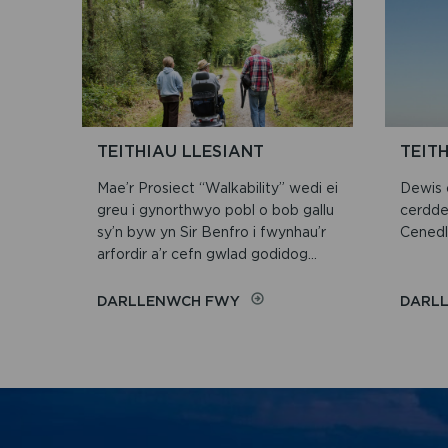
LLESIANT
TEITHIAU LLESIANT
TEIT
Mae’r Prosiect “Walkability” wedi ei
Dewis o
greu i gynorthwyo pobl o bob gallu
cerdde
sy’n byw yn Sir Benfro i fwynhau’r
Cenedl
arfordir a’r cefn gwlad godidog...
ON
DARLLENWCH FWY
DARL
TEITHIAU
LLESIANT