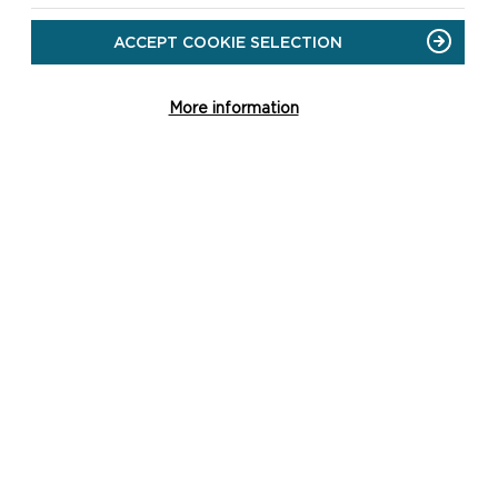
ACCEPT COOKIE SELECTION
More information
DEWCH O HYD I
DAITH COED
CANASTON
CYFEIRNOD GRID:
SN071140