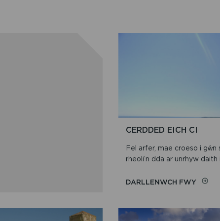
CERDDED EICH CI
Fel arfer, mae croeso i gŵn 
rheoli’n dda ar unrhyw daith i
ON
DARLLENWCH FWY
CERDD
EICH
CI