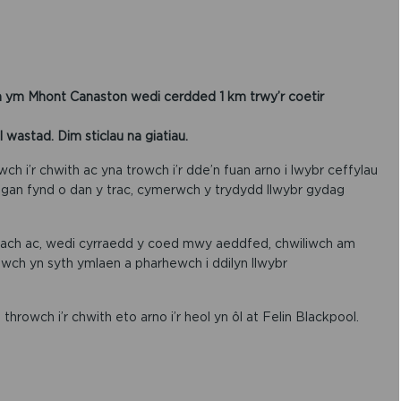
 Mhont Canaston wedi cerdded 1 km trwy’r coetir
astad. Dim sticlau na giatiau.
wch i’r chwith ac yna trowch i’r dde’n fuan arno i lwybr ceffylau
nt, gan fynd o dan y trac, cymerwch y trydydd llwybr gydag
cach ac, wedi cyrraedd y coed mwy aeddfed, chwiliwch am
ewch yn syth ymlaen a pharhewch i ddilyn llwybr
a throwch i’r chwith eto arno i’r heol yn ôl at Felin Blackpool.