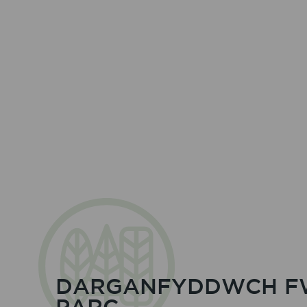
DARGANFYDDWCH FW
PARC