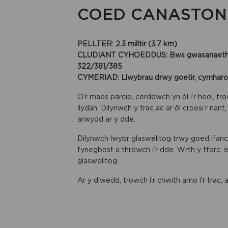
COED CANASTON
PELLTER: 2.3 milltir (3.7 km)
CLUDIANT CYHOEDDUS: Bws gwasanaeth ym
322/381/385
CYMERIAD: Llwybrau drwy goetir, cymharol w
O’r maes parcio, cerddwch yn ôl i’r heol, tro
llydan. Dilynwch y trac ac ar ôl croesi’r na
arwydd ar y dde.
Dilynwch lwybr glaswelltog trwy goed ifan
fynegbost a throwch i’r dde. Wrth y fforc, 
glaswelltog.
Ar y diwedd, trowch i’r chwith arno i’r trac, 