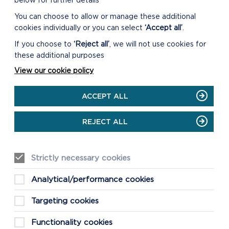
below for further details
You can choose to allow or manage these additional
cookies individually or you can select
‘Accept all’
.
If you choose to
‘Reject all’
, we will not use cookies for
these additional purposes
View our cookie policy
ACCEPT ALL
REJECT ALL
Strictly necessary cookies
DEWCH O HYD I
Analytical/performance cookies
DAITH SAFLE
PICNIC MINWEAR
Targeting cookies
CYFEIRNOD GRID:
SN053135
Functionality cookies