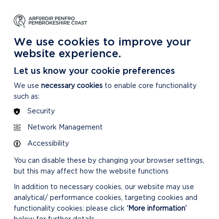
DYSGU
GOFALU
DARGANFOD MWY
m Ein Parc Cenedlaethol
Am ein Parc Cenedlaethol
Am Ein Parc Cenedlaethol
We use cookies to improve your
website experience.
Let us know your cookie preferences
We use
necessary cookies
to enable core functionality
such as:
Security
Network Management
Accessibility
You can disable these by changing your browser settings,
but this may affect how the website functions
In addition to necessary cookies, our website may use
analytical/ performance cookies, targeting cookies and
functionality cookies: please click
‘More information’