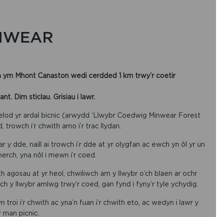
INWEAR
 Mhont Canaston wedi cerdded 1 km trwy’r coetir
 Dim sticlau. Grisiau i lawr.
elod yr ardal bicnic (arwydd ‘Llwybr Coedwig Minwear Forest
 trowch i’r chwith arno i’r trac llydan.
r y dde, naill ai trowch i’r dde at yr olygfan ac ewch yn ôl yr un
erch, yna nôl i mewn i’r coed.
h agosau at yr heol, chwiliwch am y llwybr o’ch blaen ar ochr
h y llwybr amlwg trwy’r coed, gan fynd i fyny’r tyle ychydig.
 troi i’r chwith ac yna’n fuan i’r chwith eto, ac wedyn i lawr y
r man picnic.