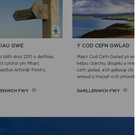
HIAU GWE
Y COD CEFN GWLAD
 blith dros 200 o deithiau
Mae’r Cod Cefn Gwlad yn ei
d cylchol ym Mharc
helpu i barchu, diogelu a m
aethol Arfordir Penfro.
cefn gwlad, a’ch galluogi chi 
wneud y mwyaf o’ch ymweli
ON
ON
LENWCH FWY
DARLLENWCH FWY
TEITHIAU
Y
GWE
COD
CEFN
GWLA