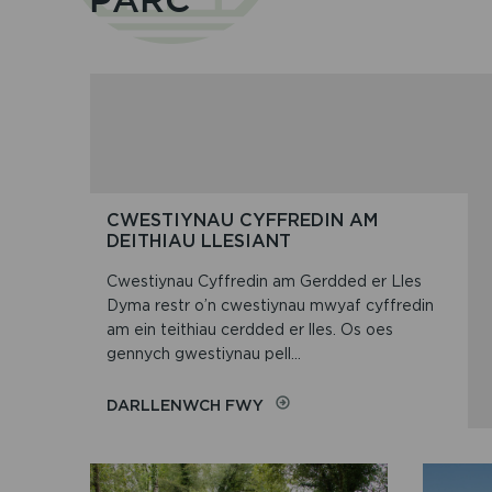
CWESTIYNAU CYFFREDIN AM
DEITHIAU LLESIANT
Cwestiynau Cyffredin am Gerdded er Lles
Dyma restr o’n cwestiynau mwyaf cyffredin
am ein teithiau cerdded er lles. Os oes
gennych gwestiynau pell...
ON
DARLLENWCH FWY
CWESTIYNAU
CYFFREDIN
AM
DEITHIAU