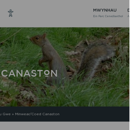
MWYNHAU
Ein Parc Cenedlaethol
A
 CANASTON
au Gwe
»
Minwear/Coed Canaston