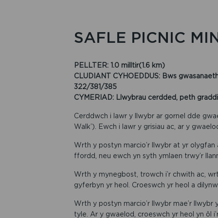
SAFLE PICNIC M
PELLTER: 1.0 milltir(1.6 km)
CLUDIANT CYHOEDDUS: Bws gwasanaeth ym
322/381/385
CYMERIAD: Llwybrau cerdded, peth graddiant.
Cerddwch i lawr y llwybr ar gornel dde gwa
Walk’). Ewch i lawr y grisiau ac, ar y gwaelod,
Wrth y postyn marcio’r llwybr at yr olygfan a
ffordd, neu ewch yn syth ymlaen trwy’r llann
Wrth y mynegbost, trowch i’r chwith ac, wrt
gyferbyn yr heol. Croeswch yr heol a dilynwc
Wrth y postyn marcio’r llwybr mae’r llwybr yn
tyle. Ar y gwaelod, croeswch yr heol yn ôl i’