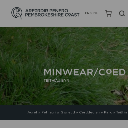
ENGLISH
MINWEAR/COED
TEITHIAU BYR
Adref
»
Pethau i’w Gwneud
»
Cerdded yn y Parc
»
Teithi