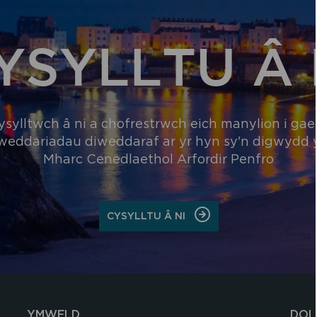
YSYLLTU Â 
ysylltwch â ni a chofrestrwch eich manylion i gael
weddariadau diweddaraf ar yr hyn sy'n digwydd
Mharc Cenedlaethol Arfordir Penfro
ON
CYSYLLTU Â NI
CYSYLLTU
Â
NI
YMWELD
DOL