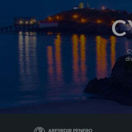
C
C
di