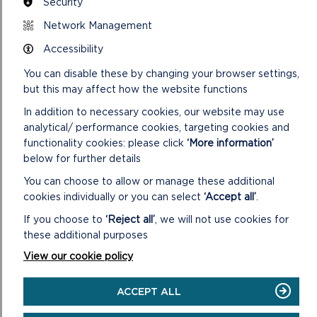
Security
Agwedd allweddol ar y strategaeth hon yw canolbwyntio ar
Network Management
ganiatáu i natur barhau i ffynnu fel y mae wedi gwneud o dan
y cyfyngiadau symud. Gofynnir i ymwelwyr barchu’r cynnydd
Accessibility
mewn gweithgareddau naturiol fel rhan allweddol o’r profiad i
You can disable these by changing your browser settings,
ymwelwyr ac i droedio’n ofalus – gan adael prin dim effaith ar
but this may affect how the website functions
y Parc.
In addition to necessary cookies, our website may use
I gael gwybodaeth am ymweld â’r Parc Cenedlaethol ac i
analytical/ performance cookies, targeting cookies and
gael y cyngor diweddaraf am COVID-19, ewch i
functionality cookies: please click
‘More information’
www.arfordirpenfro.cymru/coronafeirws
.
below for further details
CANLLAWIAU A CHYNGOR
You can choose to allow or manage these additional
cookies individually or you can select
‘Accept all’
.
If you choose to
‘Reject all’
, we will not use cookies for
these additional purposes
View our cookie policy
ACCEPT ALL