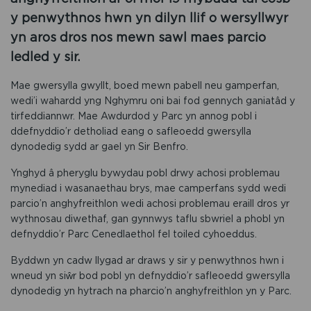
y penwythnos hwn yn dilyn llif o wersyllwyr
yn aros dros nos mewn sawl maes parcio
ledled y sir.
Mae gwersylla gwyllt, boed mewn pabell neu gamperfan,
wedi’i wahardd yng Nghymru oni bai fod gennych ganiatâd y
tirfeddiannwr. Mae Awdurdod y Parc yn annog pobl i
ddefnyddio’r detholiad eang o safleoedd gwersylla
dynodedig sydd ar gael yn Sir Benfro.
Ynghyd â pheryglu bywydau pobl drwy achosi problemau
mynediad i wasanaethau brys, mae camperfans sydd wedi
parcio’n anghyfreithlon wedi achosi problemau eraill dros yr
wythnosau diwethaf, gan gynnwys taflu sbwriel a phobl yn
defnyddio’r Parc Cenedlaethol fel toiled cyhoeddus.
Byddwn yn cadw llygad ar draws y sir y penwythnos hwn i
wneud yn siŵr bod pobl yn defnyddio’r safleoedd gwersylla
dynodedig yn hytrach na pharcio’n anghyfreithlon yn y Parc.