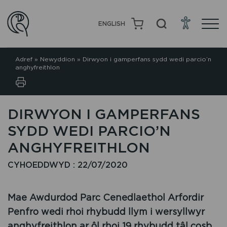
ENGLISH
Adref
»
Newyddion
»
Dirwyon i gamperfans sydd wedi parcio’n
anghyfreithlon
DIRWYON I GAMPERFANS
SYDD WEDI PARCIO’N
ANGHYFREITHLON
CYHOEDDWYD : 22/07/2020
Mae Awdurdod Parc Cenedlaethol Arfordir
Penfro wedi rhoi rhybudd llym i wersyllwyr
anghyfreithlon ar ôl rhoi 19 rhybudd tâl cosb