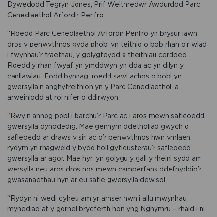
Dywedodd Tegryn Jones, Prif Weithredwr Awdurdod Parc
Cenedlaethol Arfordir Penfro:
“Roedd Parc Cenedlaethol Arfordir Penfro yn brysur iawn
dros y penwythnos gyda phobl yn teithio o bob rhan o’r wlad
i fwynhau’r traethau, y golygfeydd a theithiau cerdded.
Roedd y rhan fwyaf yn ymddwyn yn dda ac yn dilyn y
canllawiau. Fodd bynnag, roedd sawl achos o bobl yn
gwersylla’n anghyfreithlon yn y Parc Cenedlaethol, a
arweiniodd at roi nifer o ddirwyon.
“Rwy’n annog pobl i barchu’r Parc ac i aros mewn safleoedd
gwersylla dynodedig. Mae gennym ddetholiad gwych o
safleoedd ar draws y sir, ac o’r penwythnos hwn ymlaen,
rydym yn rhagweld y bydd holl gyfleusterau’r safleoedd
gwersylla ar agor. Mae hyn yn golygu y gall y rheini sydd am
wersylla neu aros dros nos mewn camperfans ddefnyddio’r
gwasanaethau hyn ar eu safle gwersylla dewisol.
“Rydyn ni wedi dyheu am yr amser hwn i allu mwynhau
mynediad at y gornel brydferth hon yng Nghymru – rhaid i ni