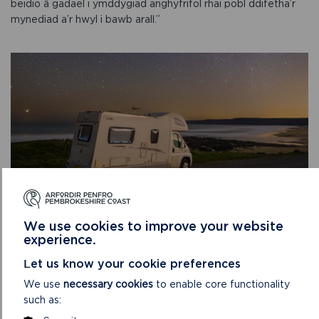
beidio â gadael i ymddygiad anghyfrifol rhai pobl ddifetha’r
mynediad a’r hwyl i bawb arall.”
We use cookies to improve your website
experience.
Fel rhan o strategaeth twristiaeth pum cam i ymateb i
Let us know your cookie preferences
COVID-19, nod Parc Cenedlaethol Arfordir Penfro yw hybu
We use
necessary cookies
to enable core functionality
newid cadarnhaol yn ymddygiad ymwelwyr er mwyn sicrhau
such as:
dull gweithredu sy’n rhoi ‘natur a’r amgylchedd yn gyntaf’.