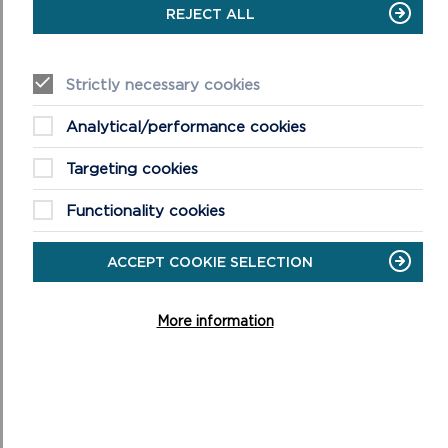
REJECT ALL
Strictly necessary cookies
PRIVATE: CORONAFEIRWS
Analytical/performance cookies
Yr wybodaeth ddiweddaraf am y Coronafeirws gan
gynnwys cyngor gan Awdurdod Parc Cenedlaethol
Targeting cookies
Arfordir Penfro am feysydd parcio a Llwybr yr Arfordir.
Functionality cookies
ON
DARLLENWCH FWY
PRIVATE:
CORONAFEIRWS
ACCEPT COOKIE SELECTION
More information