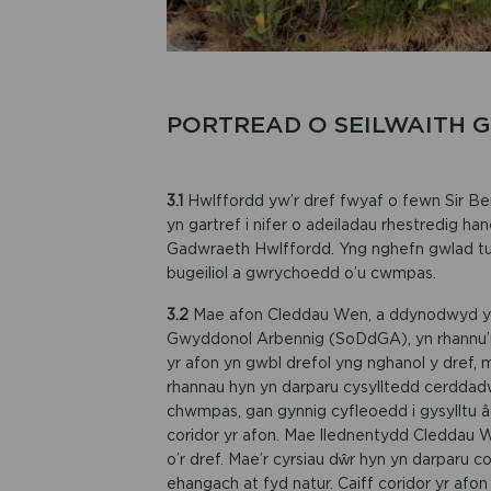
PORTREAD O SEILWAITH
3.1
Hwlffordd yw’r dref fwyaf o fewn Sir Be
yn gartref i nifer o adeiladau rhestredig h
Gadwraeth Hwlffordd. Yng nghefn gwlad tua
bugeiliol a gwrychoedd o’u cwmpas.
3.2
Mae afon Cleddau Wen, a ddynodwyd yn
Gwyddonol Arbennig (SoDdGA), yn rhannu’r d
yr afon yn gwbl drefol yng nghanol y dref, 
rhannau hyn yn darparu cysylltedd cerddadwy
chwmpas, gan gynnig cyfleoedd i gysylltu 
coridor yr afon. Mae llednentydd Cleddau W
o’r dref. Mae’r cyrsiau dŵr hyn yn darparu
ehangach at fyd natur. Caiff coridor yr afon