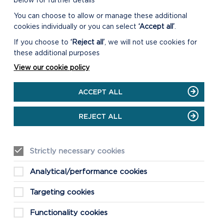
below for further details
You can choose to allow or manage these additional
cookies individually or you can select
‘Accept all’
.
LAWRLWYTHWCH ASESIAD
SG SIR BENFRO - SG
If you choose to
‘Reject all’
, we will not use cookies for
STRATEGOL (PDF) (AGOR
these additional purposes
MEWN FFENEST NEWYDD)
View our cookie policy
ACCEPT ALL
LAWRLWYTHWCH ASESIAD
SG SIR BENFRO -
TROSOLWG O GYNLLUNIAU
REJECT ALL
RHEOLI ANHEDDIAD (PDF)
(AGOR MEWN FFENEST
NEWYDD)
Strictly necessary cookies
Analytical/performance cookies
LAWRLWYTHWCH ASESIAD
SG SIR BENFRO -
Targeting cookies
STRATEGAETHAU PLANNU
COED TREFOL A
Functionality cookies
PHEILLWYR (PDF) (AGOR