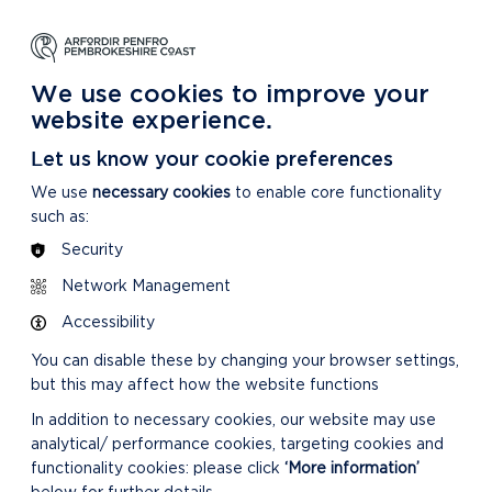
DYSGU
GOFALU
DARGANFOD MWY
m Ein Parc Cenedlaethol
Am ein Parc Cenedlaethol
Am Ein Parc Cenedlaethol
We use cookies to improve your
website experience.
Let us know your cookie preferences
We use
necessary cookies
to enable core functionality
such as:
Security
Network Management
Accessibility
You can disable these by changing your browser settings,
but this may affect how the website functions
In addition to necessary cookies, our website may use
analytical/ performance cookies, targeting cookies and
functionality cookies: please click
‘More information’