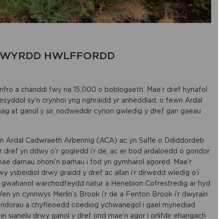
 GWYRDD HWLFFORDD
nfro a chanddi fwy na 15,000 o boblogaeth. Mae’r dref hynafol
anesyddol sy’n crynhoi yng nghraidd yr anheddiad, o fewn Ardal
g at ganol y sir, nodweddir cyrion gwledig y dref gan gaeau
 Ardal Cadwraeth Arbennig (ACA) ac yn Safle o Ddiddordeb
ref yn ddwy o’r gogledd i’r de, ac er bod ardaloedd o goridor
mae darnau ohoni’n parhau i fod yn gymharol agored. Mae’r
 ysbeidiol drwy graidd y dref ac allan i’r dirwedd wledig o’i
â gwahanol warchodfeydd natur a Henebion Cofrestredig ar hyd
en yn cynnwys Merlin’s Brook i’r de a Fenton Brook i’r dwyrain
 coridorau a chyfleoedd coediog ychwanegol i gael mynediad
 ei sianelu drwy ganol y dref ond mae’n agor i orlifdir ehangach