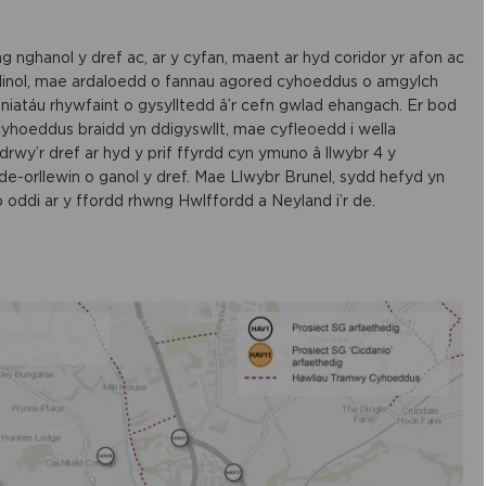
nghanol y dref ac, ar y cyfan, maent ar hyd coridor yr afon ac
inol, mae ardaloedd o fannau agored cyhoeddus o amgylch
aniatáu rhywfaint o gysylltedd â’r cefn gwlad ehangach. Er bod
yhoeddus braidd yn ddigyswllt, mae cyfleoedd i wella
drwy’r dref ar hyd y prif ffyrdd cyn ymuno â llwybr 4 y
e-orllewin o ganol y dref. Mae Llwybr Brunel, sydd hefyd yn
o oddi ar y ffordd rhwng Hwlffordd a Neyland i’r de.