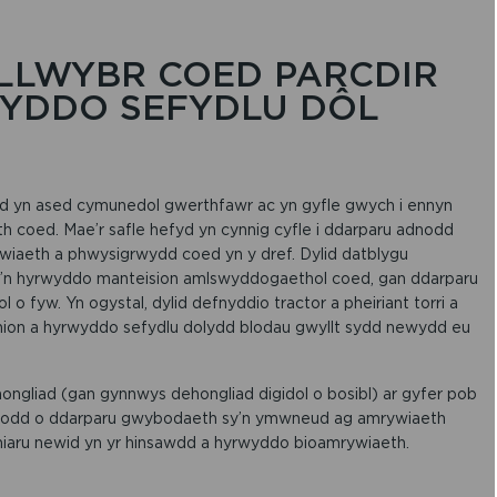
 LLWYBR COED PARCDIR
WYDDO SEFYDLU DÔL
 yn ased cymunedol gwerthfawr ac yn gyfle gwych i ennyn
coed. Mae’r safle hefyd yn cynnig cyfle i ddarparu adnodd
iaeth a phwysigrwydd coed yn y dref. Dylid datblygu
sy’n hyrwyddo manteision amlswyddogaethol coed, gan ddarparu
ol o fyw. Yn ogystal, dylid defnyddio tractor a pheiriant torri a
rchion a hyrwyddo sefydlu dolydd blodau gwyllt sydd newydd eu
ongliad (gan gynnwys dehongliad digidol o bosibl) ar gyfer pob
n fodd o ddarparu gwybodaeth sy’n ymwneud ag amrywiaeth
iaru newid yn yr hinsawdd a hyrwyddo bioamrywiaeth.