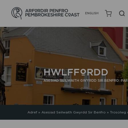
ENGLISH
HWLFFORDD
ASESIAD SEILWAITH GWYRDD SIR BENFRO: P
Adref
»
Asesiad Seilwaith Gwyrdd Sir Benfro
»
Trosolwg 