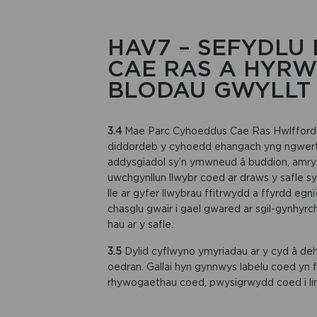
HAV7 – SEFYDLU
CAE RAS A HYR
BLODAU GWYLLT
3.4
Mae Parc Cyhoeddus Cae Ras Hwlffordd
diddordeb y cyhoedd ehangach yng ngwerth 
addysgiadol sy’n ymwneud â buddion, amryw
uwchgynllun llwybr coed ar draws y safle 
lle ar gyfer llwybrau ffitrwydd a ffyrdd egnï
chasglu gwair i gael gwared ar sgil-gynhy
hau ar y safle.
3.5
Dylid cyflwyno ymyriadau ar y cyd â deh
oedran. Gallai hyn gynnwys labelu coed y
rhywogaethau coed, pwysigrwydd coed i lin