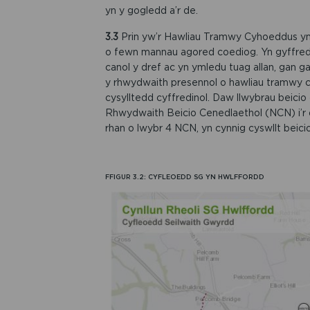
yn y gogledd a’r de.
3.3
Prin yw’r Hawliau Tramwy Cyhoeddus yng 
o fewn mannau agored coediog. Yn gyffred
canol y dref ac yn ymledu tuag allan, gan g
y rhwydwaith presennol o hawliau tramwy c
cysylltedd cyffredinol. Daw llwybrau beicio 
Rhwydwaith Beicio Cenedlaethol (NCN) i’r d
rhan o lwybr 4 NCN, yn cynnig cyswllt beici
FFIGUR 3.2: CYFLEOEDD SG YN HWLFFORDD