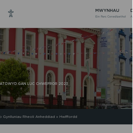
MWYNHAU
Ein Parc Cenedlaethol
A
ARATOWYD GAN LUC CHWEFROR 2023
o Gynlluniau Rheoli Anheddiad
»
Hwlffordd