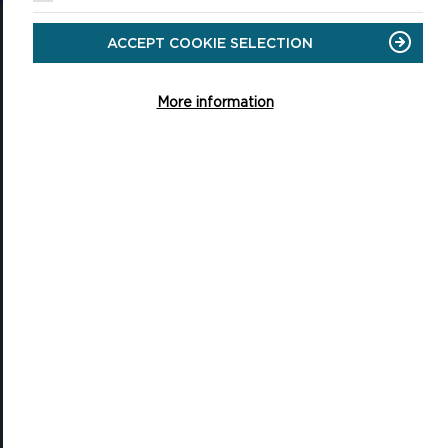
NI
ACCEPT COOKIE SELECTION
More information
Pencadlys Awdurdod y Parc Cenedlaethol
Parc Llanion
Doc Penfro
Sir Benfro, SA72 6DY
(Rydym yn croesawu galwadau yn Gymraeg)
Tel: 01646 624800
Email: gwybodaeth@arfordirpenfro.org.uk
YMWELD
Digwyddiadau
Cynllunio eich ymweliad