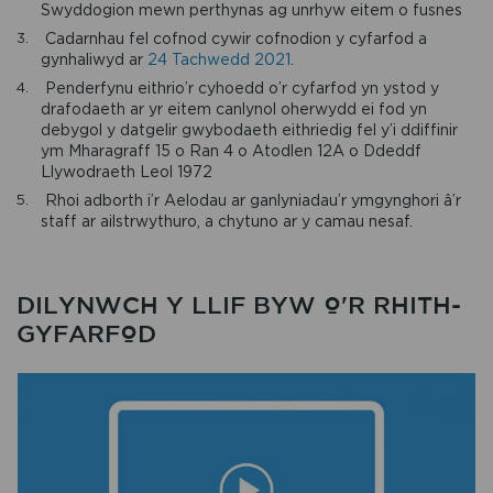
Swyddogion mewn perthynas ag unrhyw eitem o fusnes
Cadarnhau fel cofnod cywir cofnodion y cyfarfod a
gynhaliwyd ar
24 Tachwedd 2021
.
Penderfynu eithrio’r cyhoedd o’r cyfarfod yn ystod y
drafodaeth ar yr eitem canlynol oherwydd ei fod yn
debygol y datgelir gwybodaeth eithriedig fel y’i ddiffinir
ym Mharagraff 15 o Ran 4 o Atodlen 12A o Ddeddf
Llywodraeth Leol 1972
Rhoi adborth i’r Aelodau ar ganlyniadau’r ymgynghori â’r
staff ar ailstrwythuro, a chytuno ar y camau nesaf.
DILYNWCH Y LLIF BYW O'R RHITH-
GYFARFOD