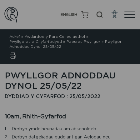
ENGLISH
Adref
»
Awdurdod y Parc Cenedlaethol
»
Pwyllgorau a Chyfarfodydd
»
Papurau Pwyllgor
»
Pwyllgor
Adnoddau Dynol 25/05/22
PWYLLGOR ADNODDAU
DYNOL 25/05/22
DYDDIAD Y CYFARFOD : 25/05/2022
10am, Rhith-Gyfarfod
Derbyn ymddiheuriadau am absenoldeb
Derbyn datgeliadau buddiant gan Aelodau neu