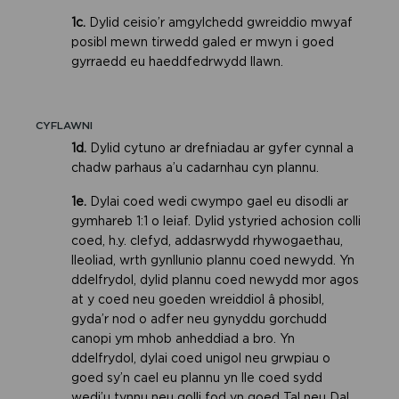
1c.
Dylid ceisio’r amgylchedd gwreiddio mwyaf
posibl mewn tirwedd galed er mwyn i goed
gyrraedd eu haeddfedrwydd llawn.
CYFLAWNI
1d.
Dylid cytuno ar drefniadau ar gyfer cynnal a
chadw parhaus a’u cadarnhau cyn plannu.
1e.
Dylai coed wedi cwympo gael eu disodli ar
gymhareb 1:1 o leiaf. Dylid ystyried achosion colli
coed, h.y. clefyd, addasrwydd rhywogaethau,
lleoliad, wrth gynllunio plannu coed newydd. Yn
ddelfrydol, dylid plannu coed newydd mor agos
at y coed neu goeden wreiddiol â phosibl,
gyda’r nod o adfer neu gynyddu gorchudd
canopi ym mhob anheddiad a bro. Yn
ddelfrydol, dylai coed unigol neu grwpiau o
goed sy’n cael eu plannu yn lle coed sydd
wedi’u tynnu neu golli fod yn goed Tal neu Dal