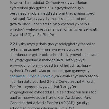
fewn yr 11 anheddiad. Cefnogir yr egwyddorion
cyffredinol gan gyfres o is-egwyddorion sy’n
berthnasol i bob anheddiad a pharthau plannu coed
strategol. Datblygwyd y rhain i sicrhau bod pob
gwaith plannu coed trefol yn y dyfodol yn helpu i
wireddu’r weledigaeth a’r amcanion ar gyfer Seilwaith
Gwyrdd (SG) yn Sir Benfro.
2.2
Hysbyswyd y rhain gan yr adolygiad sylfaenol ar
gyfer yr astudiaeth (gan gynnwys pwysau a
sbardunau ar gyfer pob anheddiad), ymweliadau safle
ac ymgynghoriad â rhanddeiliaid. Datblygwyd
egwyddorion plannu coed trefol hefyd i sicrhau y
cydredir â’r canllawiau presennol, gan gynnwys y
canllawiau Coed a Choetir
(canllawiau cynllunio atodol
i gynllun datblygu lleol 2 Parc Cenedlaethol Arfordir
Penfro – cymeradwywyd drafft ar gyfer
ymgynghoriad cyhoeddus) . Mae’r ddogfen hon i fod i
gael ei mabwysiadu’n ffurfiol gan Awdurdod Parc
Cenedlaethol Arfordir Penfro (APCAP) (yn dilyn
adroddiad o ymgynghoriadau) yn 2023.