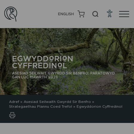
ENGLISH
EGWYDDORION
CYFFREDINOL
ASESIAD SEILWAIT GWYRDD SIR BENFRO: PARATOWYD
GAN LUC MAWRTH 2023
Adref
»
Asesiad Seilwaith Gwyrdd Sir Benfro
»
Strategaethau Plannu Coed Trefol
»
Egwyddorion Cyffredinol