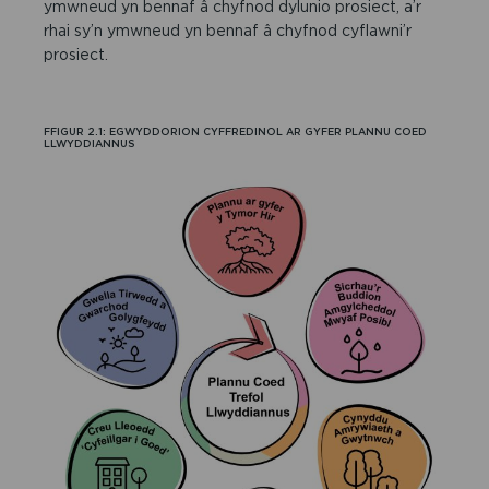
ymwneud yn bennaf â chyfnod dylunio prosiect, a’r
rhai sy’n ymwneud yn bennaf â chyfnod cyflawni’r
prosiect.
FFIGUR 2.1: EGWYDDORION CYFFREDINOL AR GYFER PLANNU COED
LLWYDDIANNUS