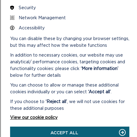
2e.
Gosod coed i ddarparu cysgod lle bo angen
Security
heb rwystro golau i drigolion.
Network Management
Accessibility
CYFLAWNI
You can disable these by changing your browser settings,
2f.
Cynnwys ymarferwyr arbenigol (fel
but this may affect how the website functions
peirianwyr llifogydd / draeniad) a chydweithio i
In addition to necessary cookies, our website may use
gyflawni cynlluniau effeithiol.
analytical/ performance cookies, targeting cookies and
functionality cookies: please click
‘More information’
below for further details
2.7
Mae Ffigur 2.3 isod yn amlygu’r pwyntiau canlynol
You can choose to allow or manage these additional
ar gyfer yr egwyddor hon:
cookies individually or you can select
‘Accept all’
.
Coed wedi’u hymgorffori mewn systemau draenio
If you choose to
‘Reject all’
, we will not use cookies for
cynaliadwy (SDC).
these additional purposes
Dewis rhywogaeth i’w lywio gan argaeledd dŵr
tebygol, er enghraifft goddef sychder neu
View our cookie policy
lifogydd cyfnodol.
Lle ar gael i’r rhywogaeth sy’n cael ei phlannu dyfu
ACCEPT ALL
a datblygu’n llawn.