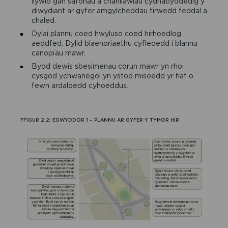
llywio gan safonau a chanllawiau cydnabyddedig y
diwydiant ar gyfer amgylcheddau tirwedd feddal a
chaled.
Dylai plannu coed hwyluso coed hirhoedlog,
aeddfed. Dylid blaenoriaethu cyfleoedd i blannu
canopïau mawr.
Bydd dewis sbesimenau corun mawr yn rhoi
cysgod ychwanegol yn ystod misoedd yr haf o
fewn ardaloedd cyhoeddus.
FFIGUR 2.2: EGWYDDOR 1 – PLANNU AR GYFER Y TYMOR HIR