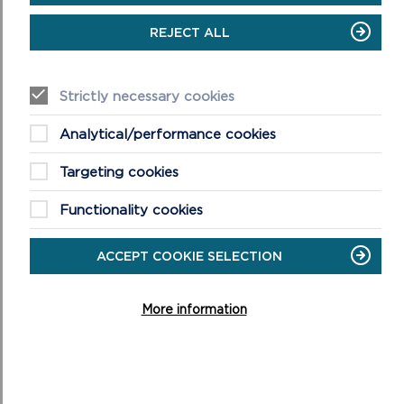
Integreiddio rhywogaethau sy’n dda am ryng-gipio
REJECT ALL
llygredd a gronynnau o’r aer.
Cyfeirio dŵr wyneb tuag at blannu coed a
systemau draenio cynaliadwy.
Strictly necessary cookies
Defnyddio rhywogaethau sy’n dda am dynnu
llygredd o ddŵr ffo wyneb.
Analytical/performance cookies
Defnyddio coed o fewn mannau agored i gyfrannu
tuag at storio dŵr llifogydd.
Targeting cookies
Blaenoriaethu rhywogaethau sy’n darparu bwyd a
lloches i fywyd gwyllt.
Functionality cookies
ACCEPT COOKIE SELECTION
FFIGUR 2.3: EGWYDDOR 2 – SICRHAU’R BUDDION AMGYLCHEDDOL
MWYAF POSIBL
More information