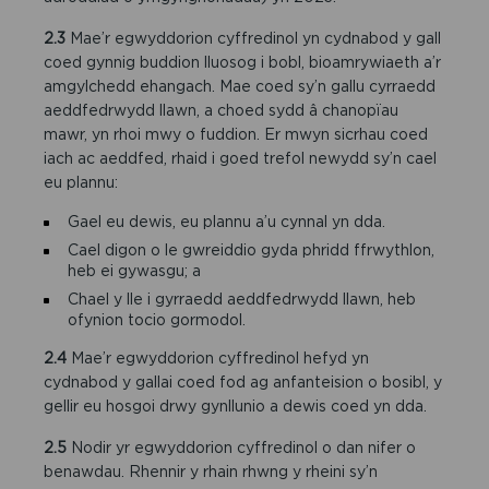
2.3
Mae’r egwyddorion cyffredinol yn cydnabod y gall
coed gynnig buddion lluosog i bobl, bioamrywiaeth a’r
amgylchedd ehangach. Mae coed sy’n gallu cyrraedd
aeddfedrwydd llawn, a choed sydd â chanopïau
mawr, yn rhoi mwy o fuddion. Er mwyn sicrhau coed
iach ac aeddfed, rhaid i goed trefol newydd sy’n cael
eu plannu:
Gael eu dewis, eu plannu a’u cynnal yn dda.
Cael digon o le gwreiddio gyda phridd ffrwythlon,
heb ei gywasgu; a
Chael y lle i gyrraedd aeddfedrwydd llawn, heb
ofynion tocio gormodol.
2.4
Mae’r egwyddorion cyffredinol hefyd yn
cydnabod y gallai coed fod ag anfanteision o bosibl, y
gellir eu hosgoi drwy gynllunio a dewis coed yn dda.
2.5
Nodir yr egwyddorion cyffredinol o dan nifer o
benawdau. Rhennir y rhain rhwng y rheini sy’n