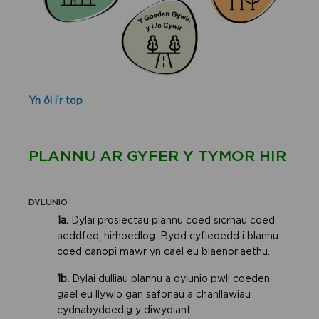
Yn ôl i’r top
PLANNU AR GYFER Y TYMOR HIR
DYLUNIO
1a.
Dylai prosiectau plannu coed sicrhau coed
aeddfed, hirhoedlog. Bydd cyfleoedd i blannu
coed canopi mawr yn cael eu blaenoriaethu.
1b.
Dylai dulliau plannu a dylunio pwll coeden
gael eu llywio gan safonau a chanllawiau
cydnabyddedig y diwydiant.