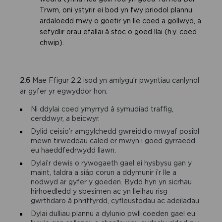
Trwm, oni ystyrir ei bod yn fwy priodol plannu
ardaloedd mwy o goetir yn lle coed a gollwyd, a
sefydlir orau efallai â stoc o goed llai (h.y. coed
chwip).
2.6
Mae Ffigur 2.2 isod yn amlygu’r pwyntiau canlynol
ar gyfer yr egwyddor hon:
Ni ddylai coed ymyrryd â symudiad traffig,
cerddwyr, a beicwyr.
Dylid ceisio’r amgylchedd gwreiddio mwyaf posibl
mewn tirweddau caled er mwyn i goed gyrraedd
eu haeddfedrwydd llawn.
Dylai’r dewis o rywogaeth gael ei hysbysu gan y
maint, taldra a siâp corun a ddymunir i’r lle a
nodwyd ar gyfer y goeden. Bydd hyn yn sicrhau
hirhoedledd y sbesimen ac yn lleihau risg
gwrthdaro â phriffyrdd, cyfleustodau ac adeiladau.
Dylai dulliau plannu a dylunio pwll coeden gael eu