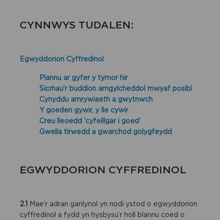
CYNNWYS TUDALEN:
Egwyddorion Cyffredinol
Plannu ar gyfer y tymor hir
Sicrhau’r buddion amgylcheddol mwyaf posibl
Cynyddu amrywiaeth a gwytnwch
Y goeden gywir, y lle cywir
Creu lleoedd ‘cyfeillgar i goed’
Gwella tirwedd a gwarchod golygfeydd
EGWYDDORION CYFFREDINOL
2.1
Mae’r adran ganlynol yn nodi ystod o egwyddorion
cyffredinol a fydd yn hysbysu’r holl blannu coed o