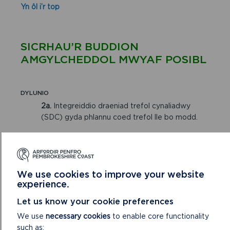
Yn ôl i’r top
SICRHAU’R BUDDION
AMGYLCHEDDOL MWYAF POSIBL
DYLUNIO
2a.
Integreiddio draeniad trefol cynaliadwy
(SDC) gyda phlannu coed trefol lle bo modd.
2b.
Dylai dewis rhywogaeth gael ei lywio gan
argaeledd dŵr tebygol (h.y. goddef sychder neu
lifogydd cyfnodol).
We use cookies to improve your website
2c.
Integreiddio rhywogaethau sy’n dda am
experience.
ryng-gipio llygredd a gronynnau.
Let us know your cookie preferences
2d.
Blaenoriaethu rhywogaethau sy’n darparu
We use
necessary cookies
to enable core functionality
bwyd a lloches i fywyd gwyllt.
such as: