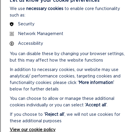
Caeriw. Mae gwybodaeth a chanllawiau diogelwch ar gael ar
We use
necessary cookies
to enable core functionality
y safle archebu. Dylai pobl eu darllen cyn archebu er mwyn
such as:
sicrhau eu bod nhw’n gallu defnyddio a gweithredu’r gadair
yn ddiogel.
Security
Network Management
“Mae’r cadeiriau olwyn ar gyfer y traeth yn cefnogi amcanion
‘mynediad i bawb’ Awdurdod y Parc Cenedlaethol. Ni fyddai
Accessibility
wedi bod yn bosibl iddyn nhw fod ar gael ar gyfer y tymor
hwn heb gyfraniad y busnesau a’r grwpiau cymunedol lleol
You can disable these by changing your browser settings,
sydd wedi bod yn hael iawn trwy gynnal cadair olwyn ar y
but this may affect how the website functions
traeth ar gyfer tymor yr haf.”
In addition to necessary cookies, our website may use
analytical/ performance cookies, targeting cookies and
Mae cadeiriau olwyn safonol ar gyfer y traeth ar gael, a nifer
functionality cookies: please click
‘More information’
fach o rai i blant hefyd. Bydd cadeiriau olwyn y traeth ar gael
below for further details
mewn cymaint â phum traeth hygyrch yn Sir Benfro yn ystod
y gaeaf.
You can choose to allow or manage these additional
cookies individually or you can select
‘Accept all’
.
Yn amodol ar argaeledd, mae hefyd yn bosibl benthyg cadair
If you choose to
‘Reject all’
, we will not use cookies for
olwyn y traeth dros y Nadolig a’r Flwyddyn Newydd. Gellir
these additional purposes
gwneud hyn drwy gysylltu â Sarah yn uniongyrchol.
View our cookie policy