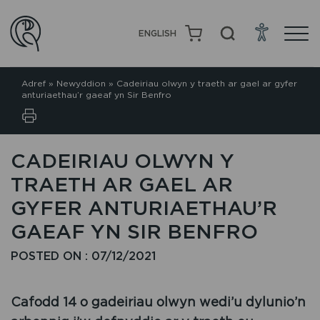
ENGLISH
Adref
»
Newyddion
»
Cadeiriau olwyn y traeth ar gael ar gyfer
anturiaethau’r gaeaf yn Sir Benfro
CADEIRIAU OLWYN Y
TRAETH AR GAEL AR
GYFER ANTURIAETHAU’R
GAEAF YN SIR BENFRO
POSTED ON : 07/12/2021
Cafodd 14 o gadeiriau olwyn wedi’u dylunio’n