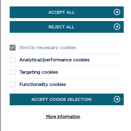
Gallwch archebu cadair olwyn y traeth ymlaen llaw ar-lein ar
https://www.arfordirpenfro.cymru/pethau-iw-
ACCEPT ALL
gwneud/mynediad-i-bawb/cadeiriau-olwyn-y-traethau/
, sy’n golygu y bydd cadair wedi ei chadw ar gael pan
fyddwch yn cyrraedd y traeth o’ch dewis.
REJECT ALL
Mae rhagor o wybodaeth am gadeiriau olwyn y traeth, costau
archebu a lleoliadau’r cadeiriau ar gael ar y safle archebu:
Strictly necessary cookies
https://www.arfordirpenfro.cymru/pethau-iw-
gwneud/mynediad-i-bawb/cadeiriau-olwyn-y-traethau/
Analytical/performance cookies
.
Targeting cookies
I gael rhagor o wybodaeth am brosiect cadeiriau olwyn y
traeth, cysylltwch â Chydlynydd Cadeiriau Olwyn y Traeth,
Functionality cookies
Sarah Beauclerk, drwy e-bost:
sarahb@arfordirpenfro.org.uk
.
ACCEPT COOKIE SELECTION
More information