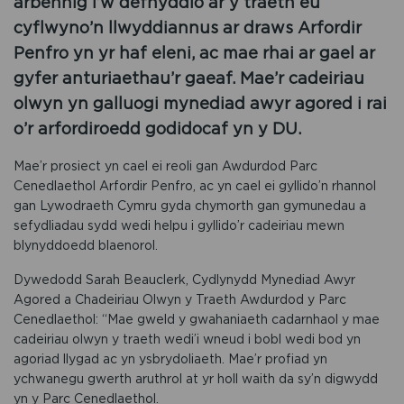
arbennig i’w defnyddio ar y traeth eu
cyflwyno’n llwyddiannus ar draws Arfordir
Penfro yn yr haf eleni, ac mae rhai ar gael ar
gyfer anturiaethau’r gaeaf. Mae’r cadeiriau
olwyn yn galluogi mynediad awyr agored i rai
o’r arfordiroedd godidocaf yn y DU.
Mae’r prosiect yn cael ei reoli gan Awdurdod Parc
Cenedlaethol Arfordir Penfro, ac yn cael ei gyllido’n rhannol
gan Lywodraeth Cymru gyda chymorth gan gymunedau a
sefydliadau sydd wedi helpu i gyllido’r cadeiriau mewn
blynyddoedd blaenorol.
Dywedodd Sarah Beauclerk, Cydlynydd Mynediad Awyr
Agored a Chadeiriau Olwyn y Traeth Awdurdod y Parc
Cenedlaethol: “Mae gweld y gwahaniaeth cadarnhaol y mae
cadeiriau olwyn y traeth wedi’i wneud i bobl wedi bod yn
agoriad llygad ac yn ysbrydoliaeth. Mae’r profiad yn
ychwanegu gwerth aruthrol at yr holl waith da sy’n digwydd
yn y Parc Cenedlaethol.