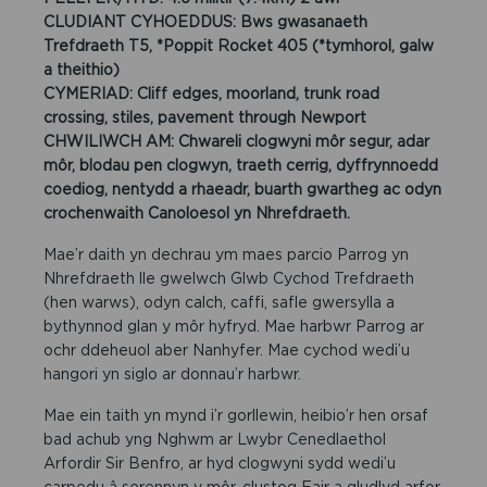
CLUDIANT CYHOEDDUS: Bws gwasanaeth
Trefdraeth T5, *Poppit Rocket 405 (*tymhorol, galw
a theithio)
CYMERIAD: Cliff edges, moorland, trunk road
crossing, stiles, pavement through Newport
CHWILIWCH AM: Chwareli clogwyni môr segur, adar
môr, blodau pen clogwyn, traeth cerrig, dyffrynnoedd
coediog, nentydd a rhaeadr, buarth gwartheg ac odyn
crochenwaith Canoloesol yn Nhrefdraeth.
Mae’r daith yn dechrau ym maes parcio Parrog yn
Nhrefdraeth lle gwelwch Glwb Cychod Trefdraeth
(hen warws), odyn calch, caffi, safle gwersylla a
bythynnod glan y môr hyfryd. Mae harbwr Parrog ar
ochr ddeheuol aber Nanhyfer. Mae cychod wedi’u
hangori yn siglo ar donnau’r harbwr.
Mae ein taith yn mynd i’r gorllewin, heibio’r hen orsaf
bad achub yng Nghwm ar Lwybr Cenedlaethol
Arfordir Sir Benfro, ar hyd clogwyni sydd wedi’u
carpedu â serennyn y môr, clustog Fair a gludlyd arfor,