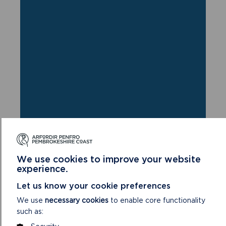
We use cookies to improve your website
DEWCH O HYD I'R DAITH
experience.
HON
Let us know your cookie preferences
CYF GRID: SN051396
We use
necessary cookies
to enable core functionality
such as: