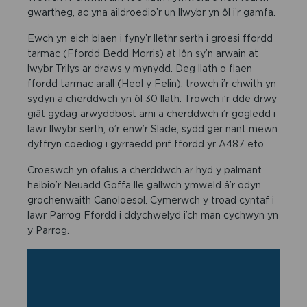
gwartheg, ac yna aildroedio’r un llwybr yn ôl i’r gamfa.
Ewch yn eich blaen i fyny’r llethr serth i groesi ffordd
tarmac (Ffordd Bedd Morris) at lôn sy’n arwain at
lwybr Trilys ar draws y mynydd. Deg llath o flaen
ffordd tarmac arall (Heol y Felin), trowch i’r chwith yn
sydyn a cherddwch yn ôl 30 llath. Trowch i’r dde drwy
giât gydag arwyddbost arni a cherddwch i’r gogledd i
lawr llwybr serth, o’r enw’r Slade, sydd ger nant mewn
dyffryn coediog i gyrraedd prif ffordd yr A487 eto.
Croeswch yn ofalus a cherddwch ar hyd y palmant
heibio’r Neuadd Goffa lle gallwch ymweld â’r odyn
grochenwaith Canoloesol. Cymerwch y troad cyntaf i
lawr Parrog Ffordd i ddychwelyd i’ch man cychwyn yn
y Parrog.