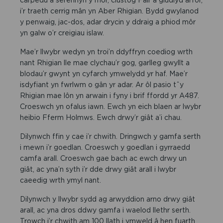
i’r traeth cerrig mân yn Aber Rhigian. Bydd gwylanod
y penwaig, jac-dos, adar drycin y ddraig a phiod môr
yn galw o’r creigiau islaw.
Mae’r llwybr wedyn yn troi’n ddyffryn coediog wrth
nant Rhigian lle mae clychau’r gog, garlleg gwyllt a
blodau’r gwynt yn cyfarch ymwelydd yr haf. Mae’r
isdyfiant yn fwrlwm o gân yr adar. Ar ôl pasio tˆy
Rhigian mae lôn yn arwain i fyny i brif ffordd yr A487.
Croeswch yn ofalus iawn. Ewch yn eich blaen ar lwybr
heibio Fferm Holmws. Ewch drwy’r giât a’i chau.
Dilynwch ffin y cae i’r chwith. Dringwch y gamfa serth
i mewn i’r goedlan. Croeswch y goedlan i gyrraedd
camfa arall. Croeswch gae bach ac ewch drwy un
giât, ac yna’n syth i’r dde drwy giât arall i lwybr
caeedig wrth ymyl nant.
Dilynwch y llwybr sydd ag arwyddion arno drwy giât
arall, ac yna dros ddwy gamfa i waelod llethr serth.
Trowch i’r chwith am 100 llath i ymweld â hen fuarth