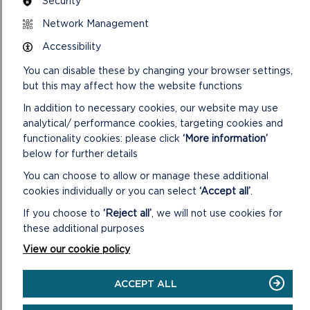
Security
LAWRLWYTHWCH MAP TAITH DIWRNOD +
Network Management
PARROG TREFDRAETH-ABER RHIGIAN-
Accessibility
TRILYS
You can disable these by changing your browser settings,
but this may affect how the website functions
In addition to necessary cookies, our website may use
COD CEFN GWLAD!
analytical/ performance cookies, targeting cookies and
functionality cookies: please click
‘More information’
Mwynhewch y cefn gwlad a pharchu ei
fywyd a’i waith
below for further details
Gochelwch rhag unrhyw risg o dân
You can choose to allow or manage these additional
Gadewch glwydi ac eiddo fel rydych chi'n
cookies individually or you can select
‘Accept all’
.
eu cael nhw
If you choose to
‘Reject all’
, we will not use cookies for
Cadwch eich ci dan reolaeth dynn
these additional purposes
Cadwch at y llwybrau cyhoeddus wrth
View our cookie policy
groesi tir amaethyddol
Ewch â'ch sbwriel adref gyda chi
ACCEPT ALL