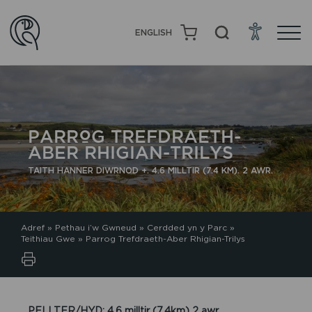
ENGLISH
PARROG TREFDRAETH-
ABER RHIGIAN-TRILYS
TAITH HANNER DIWRNOD +. 4.6 MILLTIR (7.4 KM). 2 AWR.
Adref
»
Pethau i’w Gwneud
»
Cerdded yn y Parc
»
Teithiau Gwe
»
Parrog Trefdraeth-Aber Rhigian-Trilys
PELLTER/HYD: 4.6 milltir (7.4km) 2 awr