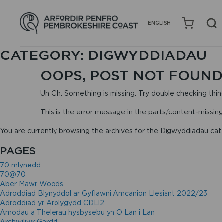
ENGLISH
CATEGORY:
DIGWYDDIADAU
OOPS, POST NOT FOUND
Uh Oh. Something is missing. Try double checking thin
This is the error message in the parts/content-missin
You are currently browsing the archives for the Digwyddiadau cat
PAGES
70 mlynedd
70@70
Aber Mawr Woods
Adroddiad Blynyddol ar Gyflawni Amcanion Llesiant 2022/23
Adroddiad yr Arolygydd CDLl2
Amodau a Thelerau hysbysebu yn O Lan i Lan
Archwiliwr Gardd