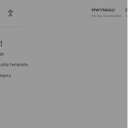
MWYNHAU
Ein Parc Cenedlaethol
A
!
gs.
g.php template.
egory.