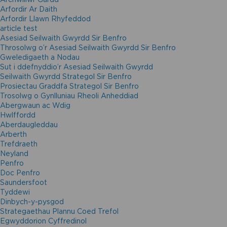
Arfordir Ar Daith
Arfordir Llawn Rhyfeddod
article test
Asesiad Seilwaith Gwyrdd Sir Benfro
Throsolwg o’r Asesiad Seilwaith Gwyrdd Sir Benfro
Gweledigaeth a Nodau
Sut i ddefnyddio’r Asesiad Seilwaith Gwyrdd
Seilwaith Gwyrdd Strategol Sir Benfro
Prosiectau Graddfa Strategol Sir Benfro
Trosolwg o Gynlluniau Rheoli Anheddiad
Abergwaun ac Wdig
Hwlffordd
Aberdaugleddau
Arberth
Trefdraeth
Neyland
Penfro
Doc Penfro
Saundersfoot
Tyddewi
Dinbych-y-pysgod
Strategaethau Plannu Coed Trefol
Egwyddorion Cyffredinol