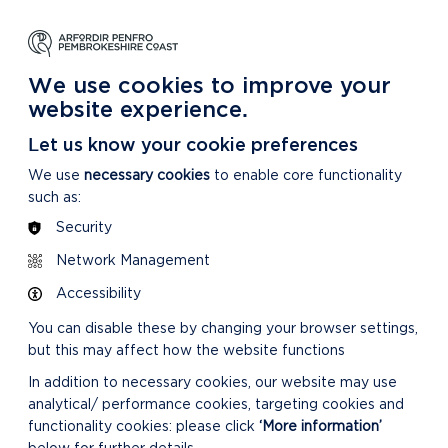
DYSGU
GOFALU
DARGANFOD MWY
m Ein Parc Cenedlaethol
Am ein Parc Cenedlaethol
Am Ein Parc Cenedlaethol
We use cookies to improve your
website experience.
Let us know your cookie preferences
We use
necessary cookies
to enable core functionality
such as:
Security
Network Management
Accessibility
You can disable these by changing your browser settings,
but this may affect how the website functions
In addition to necessary cookies, our website may use
analytical/ performance cookies, targeting cookies and
functionality cookies: please click
‘More information’