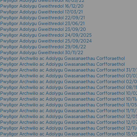
Pwyllgor Adolygu Gweithredol 16/03/22
Pwyllgor Adolygu Gweithredol 16/12/20
Pwyllgor Adolygu Gweithredol 17/03/21
Pwyllgor Adolygu Gweithredol 22/09/21
Pwyllgor Adolygu Gweithredol 23/06/21
Pwyllgor Adolygu Gweithredol 23/09/20
Pwyllgor Adolygu Gweithredol 24/09/2025
Pwyllgor Adolygu Gweithredol 25/09/2024
Pwyllgor Adolygu Gweithredol 29/06/22
Pwyllgor Adolygu Gweithredol 30/11/22
Pwyllgor Archwilio ac Adolygu Gwasanaethau Corfforaethol
Pwyllgor Archwilio ac Adolygu Gwasanaethau Corfforaethol
Pwyllgor Archwilio ac Adolygu Gwasanaethau Corfforaethol 31/7
Pwyllgor Archwilio ac Adolygu Gwasanaethau Corfforaethol 01/0
Pwyllgor Archwilio ac Adolygu Gwasanaethau Corfforaethol 02/
Pwyllgor Archwilio ac Adolygu Gwasanaethau Corfforaethol 08/1
Pwyllgor Archwilio ac Adolygu Gwasanaethau Corfforaethol 10/0
Pwyllgor Archwilio ac Adolygu Gwasanaethau Corfforaethol 10/11
Pwyllgor Archwilio ac Adolygu Gwasanaethau Corfforaethol 11/0
Pwyllgor Archwilio ac Adolygu Gwasanaethau Corfforaethol 11/11
Pwyllgor Archwilio ac Adolygu Gwasanaethau Corfforaethol 12/0
Pwyllgor Archwilio ac Adolygu Gwasanaethau Corfforaethol 12/0
Pwyllgor Archwilio ac Adolygu Gwasanaethau Corfforaethol 12/11
Pwyllgor Archwilio ac Adolygu Gwasanaethau Corfforaethol 13/0