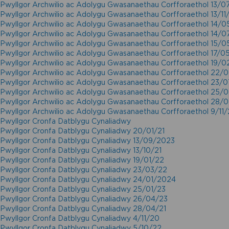
Pwyllgor Archwilio ac Adolygu Gwasanaethau Corfforaethol 13/0
Pwyllgor Archwilio ac Adolygu Gwasanaethau Corfforaethol 13/11
Pwyllgor Archwilio ac Adolygu Gwasanaethau Corfforaethol 14/0
Pwyllgor Archwilio ac Adolygu Gwasanaethau Corfforaethol 14/0
Pwyllgor Archwilio ac Adolygu Gwasanaethau Corfforaethol 15/0
Pwyllgor Archwilio ac Adolygu Gwasanaethau Corfforaethol 17/0
Pwyllgor Archwilio ac Adolygu Gwasanaethau Corfforaethol 19/0
Pwyllgor Archwilio ac Adolygu Gwasanaethau Corfforaethol 22/
Pwyllgor Archwilio ac Adolygu Gwasanaethau Corfforaethol 23/
Pwyllgor Archwilio ac Adolygu Gwasanaethau Corfforaethol 25/
Pwyllgor Archwilio ac Adolygu Gwasanaethau Corfforaethol 28/
Pwyllgor Archwilio ac Adolygu Gwasanaethau Corfforaethol 9/11
Pwyllgor Cronfa Datblygu Cynaliadwy
Pwyllgor Cronfa Datblygu Cynaliadwy 20/01/21
Pwyllgor Cronfa Datblygu Cynaliadwy 13/09/2023
Pwyllgor Cronfa Datblygu Cynaliadwy 13/10/21
Pwyllgor Cronfa Datblygu Cynaliadwy 19/01/22
Pwyllgor Cronfa Datblygu Cynaliadwy 23/03/22
Pwyllgor Cronfa Datblygu Cynaliadwy 24/01/2024
Pwyllgor Cronfa Datblygu Cynaliadwy 25/01/23
Pwyllgor Cronfa Datblygu Cynaliadwy 26/04/23
Pwyllgor Cronfa Datblygu Cynaliadwy 28/04/21
Pwyllgor Cronfa Datblygu Cynaliadwy 4/11/20
Pwyllgor Cronfa Datblygu Cynaliadwy 5/10/22