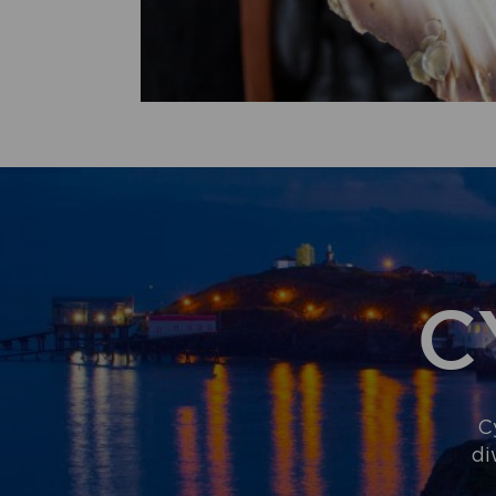
C
C
di