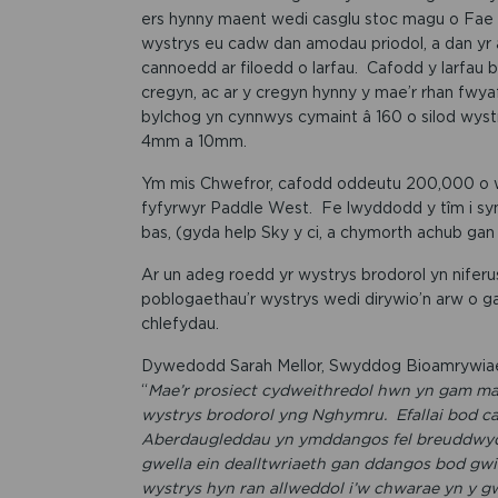
ers hynny maent wedi casglu stoc magu o Fae A
wystrys eu cadw dan amodau priodol, a dan yr
cannoedd ar filoedd o larfau. Cafodd y larfau b
cregyn, ac ar y cregyn hynny y mae’r rhan fwya
bylchog yn cynnwys cymaint â 160 o silod wyst
4mm a 10mm.
Ym mis Chwefror, cafodd oddeutu 200,000 o wy
fyfyrwyr Paddle West. Fe lwyddodd y tîm i sym
bas, (gyda help Sky y ci, a chymorth achub ga
Ar un adeg roedd yr wystrys brodorol yn nifer
poblogaethau’r wystrys wedi dirywio’n arw o gan
chlefydau.
Dywedodd Sarah Mellor, Swyddog Bioamrywiaet
“
Mae’r prosiect cydweithredol hwn yn gam ma
wystrys brodorol yng Nghymru.
Efallai bod ca
Aberdaugleddau yn ymddangos fel breuddwyd, 
gwella ein dealltwriaeth gan ddangos bod gw
wystrys hyn ran allweddol i’w chwarae yn y gw