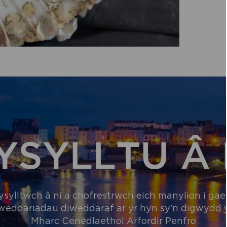
YSYLLTU Â 
ysylltwch â ni a chofrestrwch eich manylion i gael
weddariadau diweddaraf ar yr hyn sy'n digwydd
Mharc Cenedlaethol Arfordir Penfro