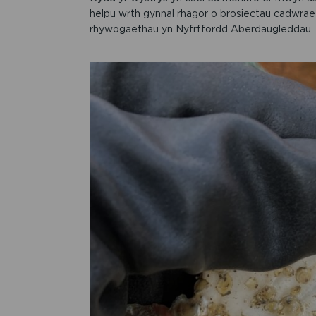
helpu wrth gynnal rhagor o brosiectau cadwraet
rhywogaethau yn Nyfrffordd Aberdaugleddau.