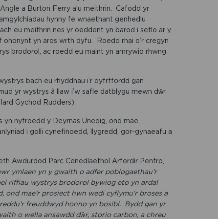
ngle a Burton Ferry a’u meithrin. Cafodd yr
 amgylchiadau hynny fe wnaethant genhedlu
ach eu meithrin nes yr oeddent yn barod i setlo ar y
f ohonynt yn aros wrth dyfu. Roedd rhai o’r cregyn
rys brodorol, ac roedd eu maint yn amrywio rhwng
strys bach eu rhyddhau i’r dyfrffordd gan
ud yr wystrys â llaw i’w safle datblygu mewn dŵr
n Iard Gychod Rudders).
us yn nyfroedd y Deyrnas Unedig, ond mae
lyniad i golli cynefinoedd, llygredd, gor-gynaeafu a
h Awdurdod Parc Cenedlaethol Arfordir Penfro,
wr ymlaen yn y gwaith o adfer poblogaethau’r
el riffiau wystrys brodorol bywiog eto yn ardal
ond mae’r prosiect hwn wedi cyflymu’r broses a
ireddu’r freuddwyd honno yn bosibl. Bydd gan yr
aith o wella ansawdd dŵr, storio carbon, a chreu