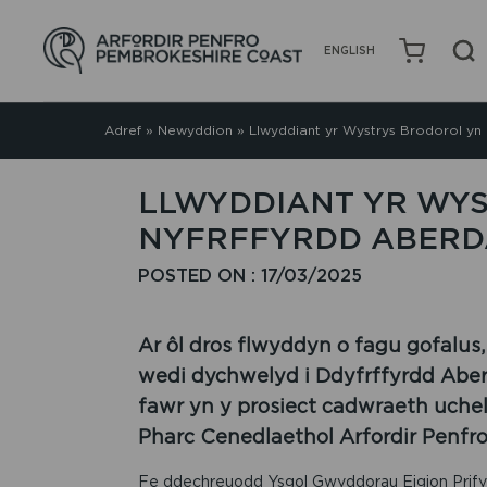
ENGLISH
Adref
»
Newyddion
»
Llwyddiant yr Wystrys Brodorol yn
LLWYDDIANT YR WY
NYFRFFYRDD ABER
POSTED ON : 17/03/2025
Ar ôl dros flwyddyn o fagu gofalus
wedi dychwelyd i Ddyfrffyrdd Aberd
fawr yn y prosiect cadwraeth uche
Pharc Cenedlaethol Arfordir Penfro
Fe ddechreuodd Ysgol Gwyddorau Eigion Prifys