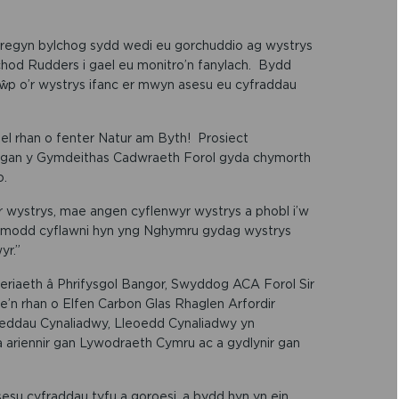
 cregyn bylchog sydd wedi eu gorchuddio ag wystrys
hod Rudders i gael eu monitro’n fanylach. Bydd
ŵp o’r wystrys ifanc er mwyn asesu eu cyfraddau
fel rhan o fenter Natur am Byth! Prosiect
al gan y Gymdeithas Cadwraeth Forol gyda chymorth
o.
wystrys, mae angen cyflenwyr wystrys a phobl i’w
 modd cyflawni hyn yng Nghymru gydag wystrys
yr.”
eriaeth â Phrifysgol Bangor, Swyddog ACA Forol Sir
’n rhan o Elfen Carbon Glas Rhaglen Arfordir
rweddau Cynaliadwy, Lleoedd Cynaliadwy yn
 ariennir gan Lywodraeth Cymru ac a gydlynir gan
esu cyfraddau tyfu a goroesi, a bydd hyn yn ein