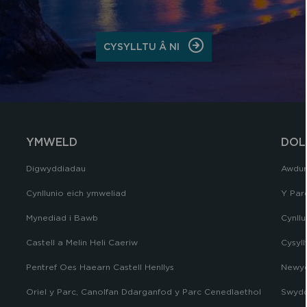
ON
CYSYLLTU Â NI
CYSYLLTU
Â
NI
YMWELD
DOL
Digwyddiadau
Awdur
Cynllunio eich ymweliad
Y Par
Mynediad i Bawb
Cynllu
Castell a Melin Heli Caeriw
Cysyll
Pentref Oes Haearn Castell Henllys
Newyd
Oriel y Parc, Canolfan Ddarganfod y Parc Cenedlaethol
Swydd