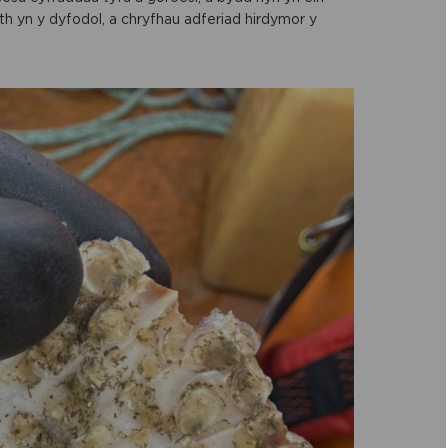
h yn y dyfodol, a chryfhau adferiad hirdymor y