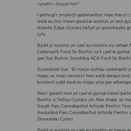
cynefin i fywyd môr.”
I gefnogi’r ymdrech gadwraethol, mae rhai o’r
wedi eu rhoi mewn gwestai wystrys yn iard gyc
Atlantic Edge Oysters hefyd yn goruchwylio gr
tyfu.
Bydd yr wystrys yn cael eu monitro a’u olrhain 
Cadwraeth Forol Sir Benfro, sy’n cael ei gynn
gan Sue Burton, Swyddog ACA Forol Sir Benfr
Dywedodd Sue, “Er mwyn sicrhau cadwraeth yr 
magu, ac mae’r prosiect hwn wedi dangos bod
brodorol sydd wedi eu magu yma gan arbenigw
Mae’r gwaith hwn yn cael ei gynnal mewn partn
Benfro, a Tethys Oysters ym Mae Angle, ac mae
Gwyllt Parc Cenedlaethol Arfordir Penfro! Ti
Awdurdod Parc Cenedlaethol Arfordir Penfro, a
Dirweddau Cymru.
Bydd yr wystrys yn cael eu monitro er mwyn as