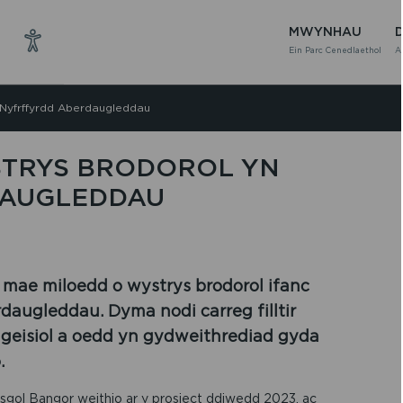
MWYNHAU
Ein Parc Cenedlaethol
A
 Nyfrffyrdd Aberdaugleddau
STRYS BRODOROL YN
DAUGLEDDAU
, mae miloedd o wystrys brodorol ifanc
augleddau. Dyma nodi carreg filltir
lgeisiol a oedd yn gydweithrediad gyda
.
gol Bangor weithio ar y prosiect ddiwedd 2023, ac