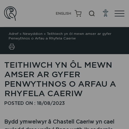
ENGLISH
Adref
»
Newyddion
»
Teithiwch yn ôl mewn amser ar gyfer
Penwythnos o Arfau a Rhyfela Caeriw
TEITHIWCH YN ÔL MEWN
AMSER AR GYFER
PENWYTHNOS O ARFAU A
RHYFELA CAERIW
POSTED ON : 18/08/2023
Bydd ymwelwyr â Chastell Caeriw yn cael