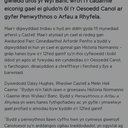
gwledd dros yr Ŵyl Banc wrth i’r cadarnle
eiconig gael ei gludo’n ôl i’r Oesoedd Canol ar
gyfer Penwythnos o Arfau a Rhyfela.
Mae’r digwyddiad tridiau o hyd am ddim gyda ffi mynediad
arferol y Castell. Mae’r atyniad yn cael ei redeg gan
Awdurdod Parc Cenedlaethol Arfordir Penfro a bydd y
digwyddiad ei hun yn cael ei gynnal gan Historia Normannis –
grŵp hanes byw o’r 12fed ganrif sy’n rhoi cyfleoedd i bobl
ddod yn agos at fywydau ein cyndeidiau o’r Oesoedd Canol,
o farchogion, dinasyddion a chrefftwyr i ferched y llys a
barwniaid.
Dywedodd Daisy Hughes, Rheolwr Castell a Melin Heli
Caeriw: “Rydyn ni’n falch iawn o groesawu Historia Normannis
i Gaeriw dros Wyliau’r Banc. Bydd y
Penwythnos o Arfau a
Rhyfela
yn wers hanes fythgofiadwy ac yn gyfle i ymwelwyr
gael profiad o amodau byw byddin o’r 12fed ganrif.
“Bydd y penwythnos llawn cyffro hwn yn cynnwys gwersyll
Canoloesol sy’n arddangos sgiliau traddodiadol, yn ogystal ag