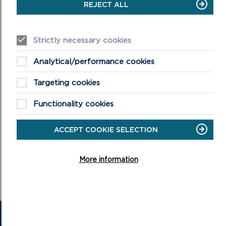
MELIN
REJECT ALL
HELI
CAERIW
Strictly necessary cookies
Analytical/performance cookies
Targeting cookies
Functionality cookies
ACCEPT COOKIE SELECTION
DIGWYDDIADAU’R HAF 2026
ON
DARLLENWCH FWY
More information
DIGWYDDIADAU’R
HAF
2026
CYSYLLTU Â NI