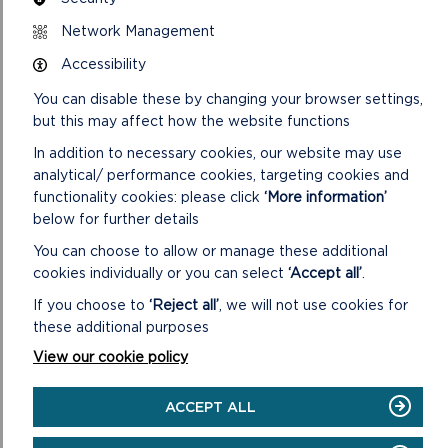
Network Management
Accessibility
You can disable these by changing your browser settings,
but this may affect how the website functions
In addition to necessary cookies, our website may use
analytical/ performance cookies, targeting cookies and
functionality cookies: please click
‘More information’
below for further details
You can choose to allow or manage these additional
cookies individually or you can select
‘Accept all’
.
CASTELL A MELIN HELI CAERIW
If you choose to
‘Reject all’
, we will not use cookies for
these additional purposes
Bydd holl ardaloedd awyr agored y Castell a'i dir ar agor,
gan gynnwys yr Ardd Furiog a'r ardal chwarae.
View our cookie policy
ON
DARLLENWCH FWY
ACCEPT ALL
CASTELL
A