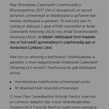
Mae Rheoliadau Cadwraeth Cynefinoedd a
Rhywogaethau 2017 (fel y’i diwygiwyd) yn gosod
gofynion ychwanegol ar ddatblygiad a gyflawnir dan
hawliau datblygiad a ganiateir. Yn benodol, pan fo
cynnig yn debygol o gael effaith sylweddol ar Ardal
Cadwraeth Arbennig (ACA) neu Ardal Gwarchodaeth
Arbennig (AGA),
ni ddylai’r
datblygiad fynd rhagddo
nes ei fod wedi’i gymeradwyo’n ysgrifenedig gan yr
Awdurdod Cynllunio Lleol.
Mae hyn yn arbennig o berthnasol i ddatblygiadau a
ganiateir o fewn dalgylchoedd Ardaloedd Cadwraeth
Arbennig sy’n sensitif i faethynnau lle gall datblygiad
achosi:
mewnbynnau maethynnau ychwanegol a/neu
llif draeniad budr newydd/ychwanegol.
O fewn Parc Cenedlaethol Arfordir Penfro, mae hyn
yn cynnwys dalgylch dŵr croyw Aberdaugleddau
Fewnol (ACA Forol Sir Benfro) sydd mewn perygl ar