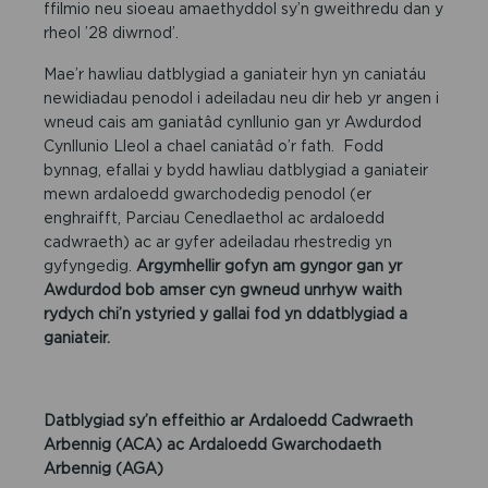
ffilmio neu sioeau amaethyddol sy’n gweithredu dan y
rheol ’28 diwrnod’.
Mae’r hawliau datblygiad a ganiateir hyn yn caniatáu
newidiadau penodol i adeiladau neu dir heb yr angen i
wneud cais am ganiatâd cynllunio gan yr Awdurdod
Cynllunio Lleol a chael caniatâd o’r fath. Fodd
bynnag, efallai y bydd hawliau datblygiad a ganiateir
mewn ardaloedd gwarchodedig penodol (er
enghraifft, Parciau Cenedlaethol ac ardaloedd
cadwraeth) ac ar gyfer adeiladau rhestredig yn
gyfyngedig.
Argymhellir gofyn am gyngor gan yr
Awdurdod bob amser cyn gwneud unrhyw waith
rydych chi’n ystyried y gallai fod yn ddatblygiad a
ganiateir.
Datblygiad sy’n effeithio ar Ardaloedd Cadwraeth
Arbennig
(ACA) ac
Ardaloedd Gwarchodaeth
Arbennig
(AGA)