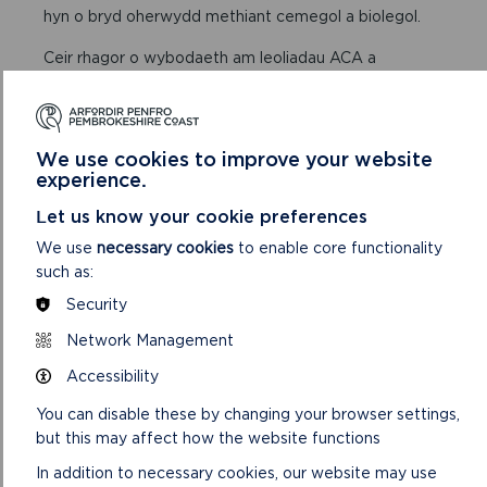
hyn o bryd oherwydd methiant cemegol a biolegol.
Ceir rhagor o wybodaeth am leoliadau ACA a
nodweddion dynodedig yn:
Map Data Cymru:
Ardaloedd Cadwraeth Arbennig
We use cookies to improve your website
(ArdaloeddCadwraeth Arbennig)(
|
experience.
MapDataCymru
Cyfoeth Naturiol Cymru:
Let us know your cookie preferences
Cyfoeth Naturiol Cymru / Canfod ardaloedd o dir
We use
necessary cookies
to enable core functionality
a môr gwarchodedig
such as:
Security
BETH SYDD ANGEN I CHI EI
Network Management
WNEUD
Accessibility
You can disable these by changing your browser settings,
Os ystyrir bod eich cynnig yn ddatblygiad a ganiateir:
but this may affect how the website functions
In addition to necessary cookies, our website may use
Gofynnwch am gyngor gan Cyfoeth Naturiol