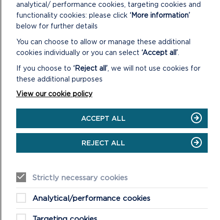
Cymru
analytical/ performance cookies, targeting cookies and
functionality cookies: please click
‘More information’
Cysylltwch â Cyfoeth Naturiol Cymru gyda disgrifiad
below for further details
clir o’ch cynnig a gofynnwch am eu barn ynghylch a
You can choose to allow or manage these additional
yw’n debygol o gael effaith sylweddol ar ACA (yn
cookies individually or you can select
‘Accept all’
.
unol â Rheoliadau 75-77).
If you choose to
‘Reject all’
, we will not use cookies for
Os yw Cyfoeth Naturiol Cymru’n dod i’r casgliad
nad
these additional purposes
oes effaith sylweddol debygol
, gellir ystyried eu barn
View our cookie policy
yn un derfynol. Dylech ddarparu copi o’r ateb i’r
Awdurdod Cynllunio Lleol.
ACCEPT ALL
Darparu gwybodaeth ategol
Bydd angen ichi gynnwys y wybodaeth ganlynol i
REJECT ALL
Cyfoeth Naturiol Cymru:
Rheoli dŵr budr a dŵr llwyd (e.e. o fasnau ymolchi,
Strictly necessary cookies
cawodydd a cheginau)
Lleoliad, amseru a chyfnod y cynnig (gan gynnwys
Analytical/performance cookies
amser gosod a thynnu i lawr)
A oes angen croesfannau cwrs dŵr dros dro
Targeting cookies