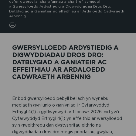
gyfer gwersylla, charafannau a chartrefi symudol
»
Gwersylloedd Ardystiedig a Digwyddiadau Dros Dro:
Datblygiad a Ganiateir ac effeithiau ar Ardaloedd Cadwraeth
Arbennig
GWERSYLLOEDD ARDYSTIEDIG A
DIGWYDDIADAU DROS DRO:
DATBLYGIAD A GANIATEIR AC
EFFEITHIAU AR ARDALOEDD
CADWRAETH ARBENNIG
Er bod gwersylloedd pebyll bellach yn wynebu
rheolaeth gynllunio o ganlyniad i’r Cyfarwyddyd
Erthygl 4(1) a gyflwynwyd ar 1 Ionawr 2026, nid yw’r
Cyfarwyddyd Erthygl 4(1) yn effeithio ar wersylloedd
sy’n gweithredu dan dystysgrifau eithrio na
digwyddiadau dros dro megis priodasau, gwyliau,