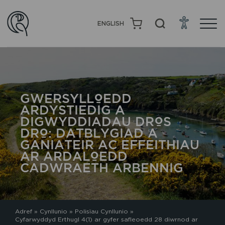
ENGLISH
GWERSYLLOEDD
ARDYSTIEDIG A
DIGWYDDIADAU DROS
DRO: DATBLYGIAD A
GANIATEIR AC EFFEITHIAU
AR ARDALOEDD
CADWRAETH ARBENNIG
Adref
»
Cynllunio
»
Polisïau Cynllunio
»
Cyfarwyddyd Erthugl 4(1) ar gyfer safleoedd 28 diwrnod ar