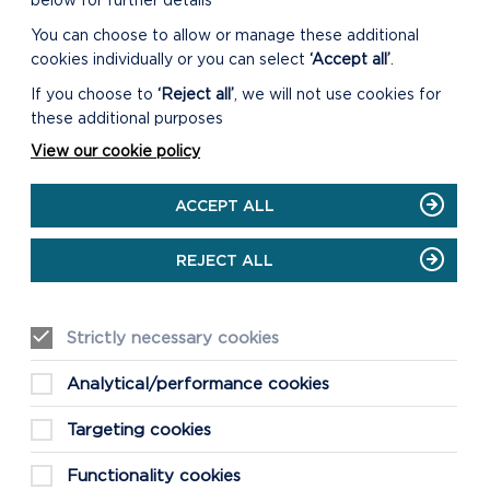
below for further details
You can choose to allow or manage these additional
cookies individually or you can select
‘Accept all’
.
LLIF BYW
If you choose to
‘Reject all’
, we will not use cookies for
these additional purposes
Bydd y Cyfarfod yn cychwyn am 11am
ar 08/02/23
View our cookie policy
ON
GWYLIWCH Y LLIF BYW
ACCEPT ALL
LLIF
BYW
REJECT ALL
Strictly necessary cookies
COFNODION A
Analytical/performance cookies
GYNHALIWYD
Targeting cookies
LAWRLWYTHWCH Y
COFNODION
Functionality cookies