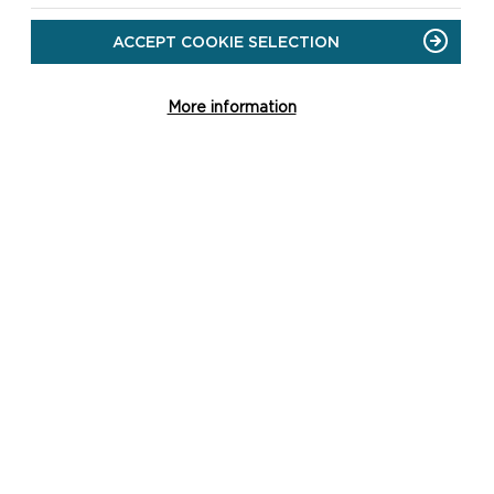
ACCEPT COOKIE SELECTION
More information
NI
 y
 ym