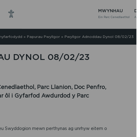
MWYNHAU
Ein Parc Cenedlaethol
A
hyfarfodydd
»
Papurau Pwyllgor
»
Pwyllgor Adnoddau Dynol 08/02/23
U DYNOL 08/02/23
enedlaethol, Parc Llanion, Doc Penfro,
ar ôl i Gyfarfod Awdurdod y Parc
neu Swyddogion mewn perthynas ag unrhyw eitem o