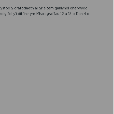
n ystod y drafodaeth ar yr eitem ganlynol oherwydd
ig fel y’i diffinir ym Mharagraffau 12 a 15 o Ran 4 o