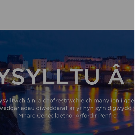
YSYLLTU Â 
ysylltwch â ni a chofrestrwch eich manylion i gael
weddariadau diweddaraf ar yr hyn sy'n digwydd
Mharc Cenedlaethol Arfordir Penfro