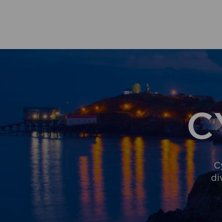
C
C
di