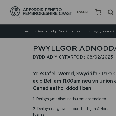
ENGLISH
Adref
»
Awdurdod y Parc Cenedlaethol
»
Pwyllgorau a C
PWYLLGOR ADNODDA
DYDDIAD Y CYFARFOD : 08/02/2023
Yr Ystafell Werdd, Swyddfa’r Parc C
ac o Bell am 11.00am neu yn union 
Cenedlaethol ddod i ben
1. Derbyn ymddiheuriadau am absenoldeb
2. Derbyn datgeliadau buddiant gan Aelodau 
fusnes