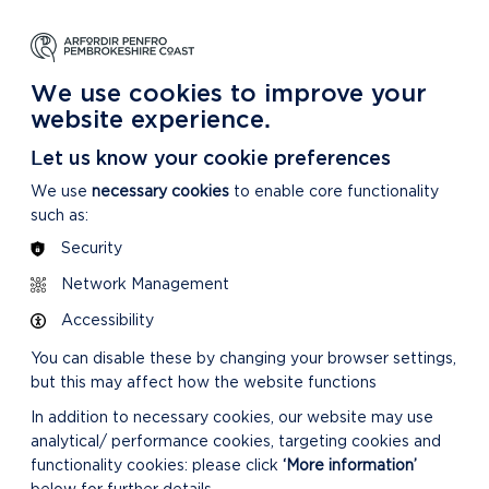
DYSGU
GOFALU
DARGANFOD MWY
m Ein Parc Cenedlaethol
Am ein Parc Cenedlaethol
Am Ein Parc Cenedlaethol
We use cookies to improve your
website experience.
Let us know your cookie preferences
We use
necessary cookies
to enable core functionality
such as:
Security
DILYNWCH Y LLIF
Network Management
BYW O'R CYFARFOD
Accessibility
You can disable these by changing your browser settings,
but this may affect how the website functions
In addition to necessary cookies, our website may use
analytical/ performance cookies, targeting cookies and
functionality cookies: please click
‘More information’