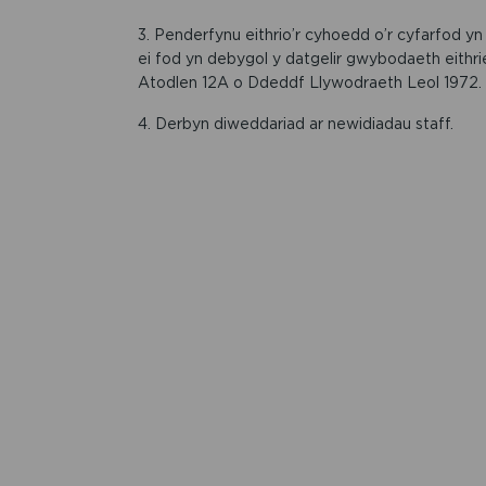
3. Penderfynu eithrio’r cyhoedd o’r cyfarfod y
ei fod yn debygol y datgelir gwybodaeth eithried
Atodlen 12A o Ddeddf Llywodraeth Leol 1972.
4. Derbyn diweddariad ar newidiadau staff.