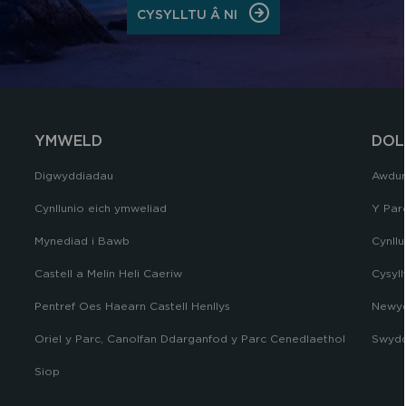
ON
CYSYLLTU Â NI
CYSYLLTU
Â
NI
YMWELD
DOL
Digwyddiadau
Awdur
Cynllunio eich ymweliad
Y Par
Mynediad i Bawb
Cynllu
Castell a Melin Heli Caeriw
Cysyll
Pentref Oes Haearn Castell Henllys
Newyd
Oriel y Parc, Canolfan Ddarganfod y Parc Cenedlaethol
Swydd
Siop