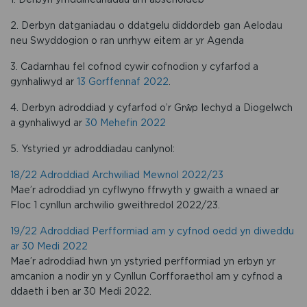
2. Derbyn datganiadau o ddatgelu diddordeb gan Aelodau
neu Swyddogion o ran unrhyw eitem ar yr Agenda
3. Cadarnhau fel cofnod cywir cofnodion y cyfarfod a
gynhaliwyd ar
13 Gorffennaf 2022
.
4. Derbyn adroddiad y cyfarfod o’r Grŵp Iechyd a Diogelwch
a gynhaliwyd ar
30 Mehefin 2022
5. Ystyried yr adroddiadau canlynol:
18/22 Adroddiad Archwiliad Mewnol 2022/23
Mae’r adroddiad yn cyflwyno ffrwyth y gwaith a wnaed ar
Floc 1 cynllun archwilio gweithredol 2022/23.
19/22 Adroddiad Perfformiad am y cyfnod oedd yn diweddu
ar 30 Medi 2022
Mae’r adroddiad hwn yn ystyried perfformiad yn erbyn yr
amcanion a nodir yn y Cynllun Corfforaethol am y cyfnod a
ddaeth i ben ar 30 Medi 2022.