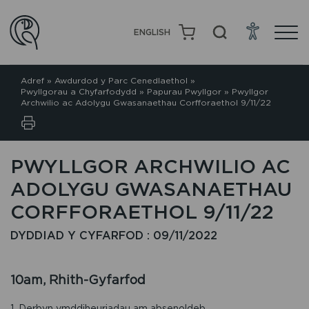
ENGLISH
Adref
»
Awdurdod y Parc Cenedlaethol
»
Pwyllgorau a Chyfarfodydd
»
Papurau Pwyllgor
»
Pwyllgor
Archwilio ac Adolygu Gwasanaethau Corfforaethol 9/11/22
PWYLLGOR ARCHWILIO AC
ADOLYGU GWASANAETHAU
CORFFORAETHOL 9/11/22
DYDDIAD Y CYFARFOD : 09/11/2022
10am, Rhith-Gyfarfod
1. Derbyn ymddiheuriadau am absenoldeb