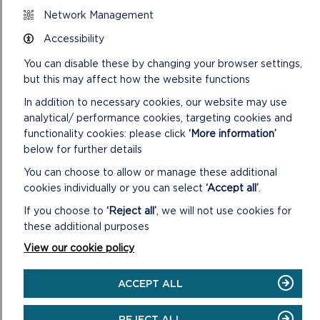
Network Management
Mharagraffau 14 a 18 o Ran 4 o Atodlen 12A o Ddeddf
Llywodraeth Leol 1972
Accessibility
9. Ystyried yr adroddiad canlynol:
You can disable these by changing your browser settings,
but this may affect how the website functions
23/22 Seibergadernid
Gofynnir i’r Aelodau ystyried dau adroddiad gan Archwilio
In addition to necessary cookies, our website may use
Cymru.
analytical/ performance cookies, targeting cookies and
functionality cookies: please click
‘More information’
below for further details
You can choose to allow or manage these additional
cookies individually or you can select
‘Accept all’
.
If you choose to
‘Reject all’
, we will not use cookies for
DILYNWCH Y LLIF BYW O'R RHITH-
these additional purposes
GYFARFOD
View our cookie policy
ACCEPT ALL
REJECT ALL