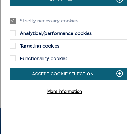
Strictly necessary cookies
Analytical/performance cookies
Targeting cookies
LLIF BYW
Functionality cookies
Bydd y Rhith-Gyfarfod yn cychwyn am 10am ar 9/11/22
ACCEPT COOKIE SELECTION
ON
GWYLIWCH Y LLIF BYW
LLIF
More information
BYW
CYSYLLTU Â NI