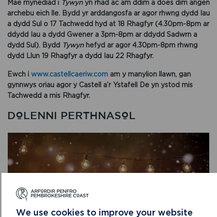
Mae mynediad i
Tywyn
yn rhad ac am ddim a does dim angen
archebu eich lle. Bydd yr arddangosfa ar agor rhwng dydd Iau
a dydd Sul o 17 Tachwedd hyd at 18 Rhagfyr (4.30pm-8pm ar
ddydd Iau a dydd Gwener a 3pm-8pm ar ddydd Sadwrn a
dydd Sul). Bydd
Tywyn
hefyd ar agor 4.30pm-8pm rhwng
dydd Llun 19 Rhagfyr a dydd Iau 22 Rhagfyr.
Ewch i
www.castellcaeriw.com
am y manylion llawn, gan
gynnwys oriau agor y Castell a’r Ystafell De yn ystod mis
Tachwedd a mis Rhagfyr.
DOLENNI PERTHNASOL
We use cookies to improve your website