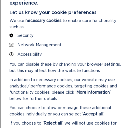
experience.
Let us know your cookie preferences
We use
necessary cookies
to enable core functionality
TYWYN – GOLEUADAU NADOLIG YNG
such as:
NGHASTELL CAERIW
Security
Tywyn’ ydi’r profiad goleuadau Nadolig newydd fflam
Network Management
fydd yn agored o Ddydd Iau 17 Tachwedd sy’n cynnig
mynediad AM DDIM bob Dydd Iau-Dydd Sul o ...
Accessibility
You can disable these by changing your browser settings,
ON
DARLLENWCH FWY
but this may affect how the website functions
TYWYN
–
In addition to necessary cookies, our website may use
GOLEUADAU
analytical/ performance cookies, targeting cookies and
NADOLIG
functionality cookies: please click
‘More information’
YNG
NGHASTELL
below for further details
CAERIW
You can choose to allow or manage these additional
cookies individually or you can select
‘Accept all’
.
If you choose to
‘Reject all’
, we will not use cookies for