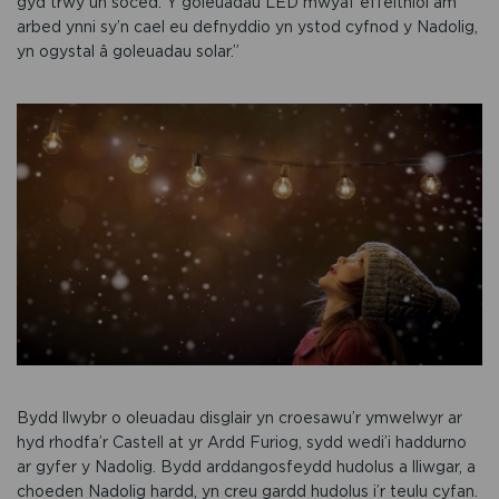
gyd trwy un soced. Y goleuadau LED mwyaf effeithiol am
arbed ynni sy’n cael eu defnyddio yn ystod cyfnod y Nadolig,
yn ogystal â goleuadau solar.”
Bydd llwybr o oleuadau disglair yn croesawu’r ymwelwyr ar
hyd rhodfa’r Castell at yr Ardd Furiog, sydd wedi’i haddurno
ar gyfer y Nadolig. Bydd arddangosfeydd hudolus a lliwgar, a
choeden Nadolig hardd, yn creu gardd hudolus i’r teulu cyfan.