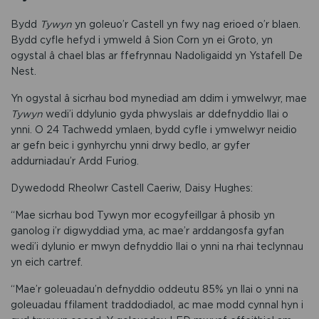
Bydd
Tywyn
yn goleuo’r Castell yn fwy nag erioed o’r blaen.
Bydd cyfle hefyd i ymweld â Sion Corn yn ei Groto, yn
ogystal â chael blas ar ffefrynnau Nadoligaidd yn Ystafell De
Nest.
Yn ogystal â sicrhau bod mynediad am ddim i ymwelwyr, mae
Tywyn
wedi’i ddylunio gyda phwyslais ar ddefnyddio llai o
ynni. O 24 Tachwedd ymlaen, bydd cyfle i ymwelwyr neidio
ar gefn beic i gynhyrchu ynni drwy bedlo, ar gyfer
addurniadau’r Ardd Furiog.
Dywedodd Rheolwr Castell Caeriw, Daisy Hughes:
“Mae sicrhau bod Tywyn mor ecogyfeillgar â phosib yn
ganolog i’r digwyddiad yma, ac mae’r arddangosfa gyfan
wedi’i dylunio er mwyn defnyddio llai o ynni na rhai teclynnau
yn eich cartref.
“Mae’r goleuadau’n defnyddio oddeutu 85% yn llai o ynni na
goleuadau ffilament traddodiadol, ac mae modd cynnal hyn i