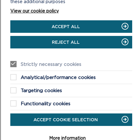
these additional purposes
View our cookie policy
ACCEPT ALL
GROTO SION CORN
Mae Siôn Corn yn aros i gwrdd â chi yn ei Groto hudolus
REJECT ALL
yn yr Ardd Furiog. Dewch draw i'w gyfarfod, dywedwch
wrtho sut rydych chi wedi b
Strictly necessary cookies
EWCH I'R WEFAN ARCHEBU (AGHOR YN
ON
FFENEST NEWYDD)
Analytical/performance cookies
GROTO
SION
Targeting cookies
CORN
Functionality cookies
ACCEPT COOKIE SELECTION
More information