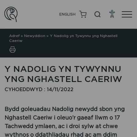
ENGLISH
Adref
»
Newyddion
»
Y Nadolig yn Tywynnu yng Nghastell
Caeriw
Y NADOLIG YN TYWYNNU
YNG NGHASTELL CAERIW
CYHOEDDWYD : 14/11/2022
Bydd goleuadau Nadolig newydd sbon yng
Nghastell Caeriw i oleuo’r gaeaf llwm o 17
Tachwedd ymlaen, ac i droi sylw at chwe
wythnos o ddathliadau rhad ac am ddim