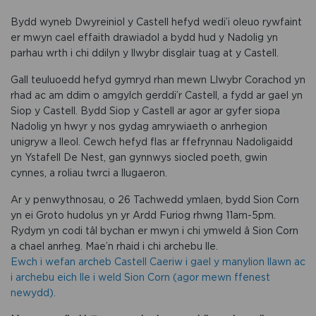
Bydd wyneb Dwyreiniol y Castell hefyd wedi’i oleuo rywfaint
er mwyn cael effaith drawiadol a bydd hud y Nadolig yn
parhau wrth i chi ddilyn y llwybr disglair tuag at y Castell.
Gall teuluoedd hefyd gymryd rhan mewn Llwybr Corachod yn
rhad ac am ddim o amgylch gerddi’r Castell, a fydd ar gael yn
Siop y Castell. Bydd Siop y Castell ar agor ar gyfer siopa
Nadolig yn hwyr y nos gydag amrywiaeth o anrhegion
unigryw a lleol. Cewch hefyd flas ar ffefrynnau Nadoligaidd
yn Ystafell De Nest, gan gynnwys siocled poeth, gwin
cynnes, a roliau twrci a llugaeron.
Ar y penwythnosau, o 26 Tachwedd ymlaen, bydd Sion Corn
yn ei Groto hudolus yn yr Ardd Furiog rhwng 11am-5pm.
Rydym yn codi tâl bychan er mwyn i chi ymweld â Sion Corn
a chael anrheg. Mae’n rhaid i chi archebu lle.
Ewch i wefan archeb Castell Caeriw i gael y manylion llawn ac
i archebu eich lle i weld Sion Corn (agor mewn ffenest
newydd).