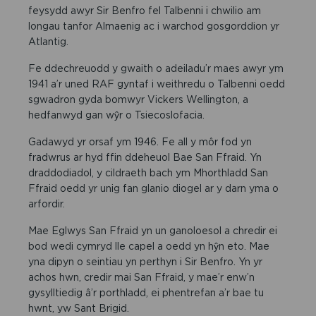
feysydd awyr Sir Benfro fel Talbenni i chwilio am
longau tanfor Almaenig ac i warchod gosgorddion yr
Atlantig.
Fe ddechreuodd y gwaith o adeiladu’r maes awyr ym
1941 a’r uned RAF gyntaf i weithredu o Talbenni oedd
sgwadron gyda bomwyr Vickers Wellington, a
hedfanwyd gan wŷr o Tsiecoslofacia.
Gadawyd yr orsaf ym 1946. Fe all y môr fod yn
fradwrus ar hyd ffin ddeheuol Bae San Ffraid. Yn
draddodiadol, y cildraeth bach ym Mhorthladd San
Ffraid oedd yr unig fan glanio diogel ar y darn yma o
arfordir.
Mae Eglwys San Ffraid yn un ganoloesol a chredir ei
bod wedi cymryd lle capel a oedd yn hŷn eto. Mae
yna dipyn o seintiau yn perthyn i Sir Benfro. Yn yr
achos hwn, credir mai San Ffraid, y mae’r enw’n
gysylltiedig â’r porthladd, ei phentrefan a’r bae tu
hwnt, yw Sant Brigid.