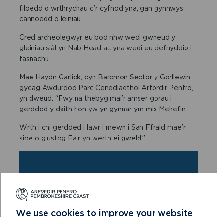
filoedd o wrthrychau o’r cyfnod yna, gan gynnwys
cannoedd o leiniau.
Cred archeolegwyr eu bod nhw wedi gwneud y
gleiniau siâl yn Nab Head ac yna wedi eu defnyddio i
fasnachu.
Mae Haydn Garlick, cyn Barcmon Sector y Gorllewin
gydag Awdurdod Parc Cenedlaethol Arfordir Penfro,
yn dweud: “Fwy na thebyg mai’r amser gorau i
gerdded y daith hon yw yn gynnar ym mis Mehefin.
Wrth i chi gerdded i lawr i mewn i San Ffraid mae’r
sioe o glustog Fair yn werth ei gweld.”
We use cookies to improve your website