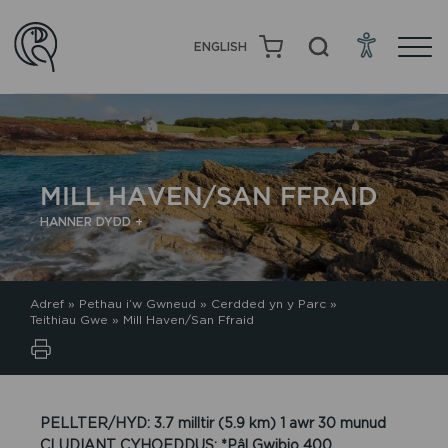
ENGLISH
MILL HAVEN/SAN FFRAID
HANNER DYDD +
Adref
»
Pethau i’w Gwneud
»
Cerdded yn y Parc
»
Teithiau Gwe
»
Mill Haven/San Ffraid
PELLTER/HYD: 3.7 milltir (5.9 km) 1 awr 30 munud
CLUDIANT CYHOEDDUS: *Pâl Gwibio 400