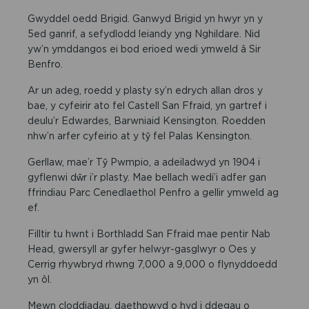
Gwyddel oedd Brigid. Ganwyd Brigid yn hwyr yn y
5ed ganrif, a sefydlodd leiandy yng Nghildare. Nid
yw’n ymddangos ei bod erioed wedi ymweld â Sir
Benfro.
Ar un adeg, roedd y plasty sy’n edrych allan dros y
bae, y cyfeirir ato fel Castell San Ffraid, yn gartref i
deulu’r Edwardes, Barwniaid Kensington. Roedden
nhw’n arfer cyfeirio at y tŷ fel Palas Kensington.
Gerllaw, mae’r Tŷ Pwmpio, a adeiladwyd yn 1904 i
gyflenwi dŵr i’r plasty. Mae bellach wedi’i adfer gan
ffrindiau Parc Cenedlaethol Penfro a gellir ymweld ag
ef.
Filltir tu hwnt i Borthladd San Ffraid mae pentir Nab
Head, gwersyll ar gyfer helwyr-gasglwyr o Oes y
Cerrig rhywbryd rhwng 7,000 a 9,000 o flynyddoedd
yn ôl.
Mewn cloddiadau, daethpwyd o hyd i ddegau o