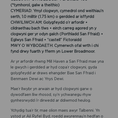
(*tymhorol, galw a theithio)
CYMERIAD: Ymyl clogwyn, cymedrol ond weithiau’n
serth, 1.0 milltir (1.75 km) o gerdded ar isffyrdd
CHWILIWCH AM: Golygfeydd o’r arfordir •
cildraethau bach tlws • eirch carreg agored yn y
clogwyni ger yr odyn galch (Porthladd San Ffraid) •
Eglwys San Ffraid • “castell” Fictoraidd
MWY O WYBODAETH: Cymerwch ofal wrth i chi
fynd drwy fuarth y fferm yn Lower Broadmoor.
Ar yr arfordir rhwng Mill Haven a San Ffraid mae yna
le gwych i gerdded ar hyd copa’r clogwyni, gyda
golygfeydd ar draws ehangder Bae San Ffraid i
Benmaen Dewi ac Ynys Dewi.
Mae’r llwybr yn arwain ar hyd clogwyni garw o
dywodfaen lliw rhosod, sy’n ychwanegu rhyw
gynhesrwydd i’r dirwedd ar ddiwrnod heulog.
Ychydig tua’r tir, mae olion maes awyr Talbenni. Yn
ystod yr Ail Ryfel Byd, roedd awyrennau’n hedfan o