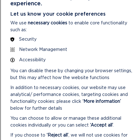
experience.
Let us know your cookie preferences
We use
necessary cookies
to enable core functionality
such as:
Security
Network Management
Accessibility
You can disable these by changing your browser settings,
but this may affect how the website functions
DEWCH O HYD I'R DAITH
In addition to necessary cookies, our website may use
HON
analytical/ performance cookies, targeting cookies and
functionality cookies: please click
‘More information’
CYFEIRNOD GRID: SM812155
below for further details
You can choose to allow or manage these additional
cookies individually or you can select
‘Accept all’
.
LAWRLWYTHWCH FAP TAITH HANNER
If you choose to
‘Reject all’
, we will not use cookies for
DYDD + MILL HAVEN/SAN FFRAID