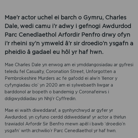
Mae’r actor uchel ei barch o Gymru, Charles
Dale, wedi camu i’r adwy i gefnogi Awdurdod
Parc Cenedlaethol Arfordir Penfro drwy ofyn
i’r rheini sy’n ymweld â’r sir droedio’n ysgafn a
pheidio â gadael eu hôl yr haf hwn.
Mae Charles Dale yn enwog am ei ymddangosiadau ar gyfresi
teledu fel Casualty, Coronation Street, Unforgotten a
Pembrokeshire Murders ac fe gafodd ei alw’n ‘llenor y
cyfyngiadau clo’ yn 2020 am ei sylwebaeth liwgar a
barddonol ar bopeth o bandemig y Coronafeirws i
ddigwyddiadau yn Nhŷ’r Cyffredin.
Mae ei waith diweddaraf, a gynhyrchwyd ar gyfer yr
Awdurdod, yn cyfuno cerdd ddiweddaraf yr actor a thirlun
trawiadol Arfordir Sir Benfro mewn apêl i bawb ‘droedio’n
ysgafn’ wrth archwilio’r Parc Cenedlaethol yr haf hwn.