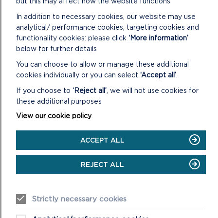
but this may affect how the website functions
In addition to necessary cookies, our website may use
analytical/ performance cookies, targeting cookies and
functionality cookies: please click
‘More information’
below for further details
You can choose to allow or manage these additional
cookies individually or you can select
‘Accept all’
.
If you choose to
‘Reject all’
, we will not use cookies for
TROEDIO’N YSGAFN
these additional purposes
Mae’r dewisiadau a wnawn yn helpu i gadw’r Parc
View our cookie policy
Cenedlaethol yn ddiogel a deniadol – fel lle i fyw,
gweithio ac ymweld. Rydym yn apelio at bob u...
ACCEPT ALL
ON
DARLLENWCH FWY
TROEDIO’N
REJECT ALL
YSGAFN
Strictly necessary cookies