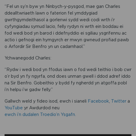
“Fel un sy’n byw yn Ninbych-y-pysgod, mae gan Charles
ddealltwriaeth lawn o faterion fel ymddygiad
gwrthgymdeithasol a gorlenwi sydd wedi codi wrth i’r
cyfyngiadau symud lacio, felly rydyn ni wrth ein boddau ei
fod wedi bod yn barod i ddefnyddio ei sgiliau ysgrifennu ac
actio i gefnogi ein hymgyrch er mwyn gwneud profiad pawb
o Arfordir Sir Benfro yn un cadarnhaol.”
Ychwanegodd Charles:
“Rydw i wedi bod yn ffodus iawn o fod wedi teithio i bob cwr
o’r byd yn fy ngyrfa, ond does unman gwell i ddod adref iddo
na Sir Benfro. Gobeithio y bydd fy ngherdd yn atgoffa pobl
i’n helpu i’w gadw felly.”
Gallwch weld y fideo isod, ewch i sianeli
Facebook
,
Twitter
a
YouTube
yr Awdurdod neu
ewch i’n dudalen Troedio’n Ysgafn.