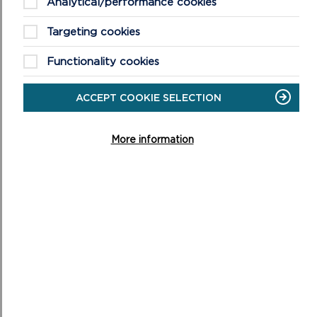
Analytical/performance cookies
Targeting cookies
MORE NATIONAL PARK NEWS
Functionality cookies
ACCEPT COOKIE SELECTION
More information
AWDURDOD Y PARC CENEDLAETHOL YN
RHAN O’R RHANBARTH CYNTAF I YMRWYMO I
GRYFHAU’R GYMRAEG YN Y GWAITH
Bydd staff Awdurdod Parc Cenedlaethol Arfordir