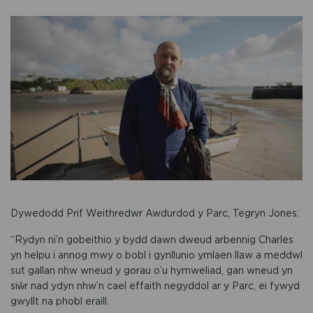
Dywedodd Prif Weithredwr Awdurdod y Parc, Tegryn Jones:
“Rydyn ni’n gobeithio y bydd dawn dweud arbennig Charles
yn helpu i annog mwy o bobl i gynllunio ymlaen llaw a meddwl
sut gallan nhw wneud y gorau o’u hymweliad, gan wneud yn
siŵr nad ydyn nhw’n cael effaith negyddol ar y Parc, ei fywyd
gwyllt na phobl eraill.