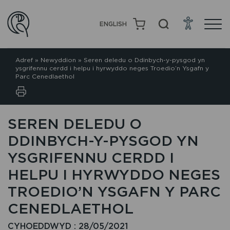
ENGLISH
Adref
»
Newyddion
»
Seren deledu o Ddinbych-y-pysgod yn
ysgrifennu cerdd i helpu i hyrwyddo neges Troedio’n Ysgafn y
Parc Cenedlaethol
SEREN DELEDU O
DDINBYCH-Y-PYSGOD YN
YSGRIFENNU CERDD I
HELPU I HYRWYDDO NEGES
TROEDIO’N YSGAFN Y PARC
CENEDLAETHOL
CYHOEDDWYD : 28/05/2021