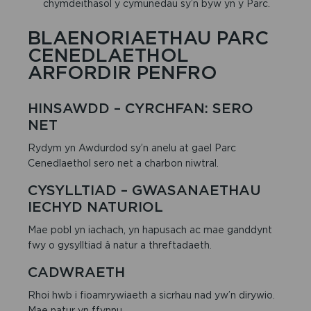
chymdeithasol y cymunedau sy’n byw yn y Parc.
BLAENORIAETHAU PARC
CENEDLAETHOL
ARFORDIR PENFRO
HINSAWDD – CYRCHFAN: SERO
NET
Rydym yn Awdurdod sy’n anelu at gael Parc
Cenedlaethol sero net a charbon niwtral.
CYSYLLTIAD – GWASANAETHAU
IECHYD NATURIOL
Mae pobl yn iachach, yn hapusach ac mae ganddynt
fwy o gysylltiad â natur a threftadaeth.
CADWRAETH
Rhoi hwb i fioamrywiaeth a sicrhau nad yw’n dirywio.
Mae natur yn ffynnu.