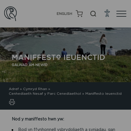
ENGLISH
MANIFFESTO IEUENCTID
GALWAD AM NEWID
Adref
»
Cymryd Rhan
»
Cenhedlaeth Nesaf y Parc Cenedlaethol
»
Maniffesto Ieuenctid
Nod y maniffesto hwn yw:
Bod yn ffynhonnell ysbrydoliaeth a syniadau, gan