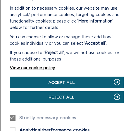
SEILWAITH
In addition to necessary cookies, our website may use
Mae angen darparu cludiant fforddiadwy drwy
analytical/ performance cookies, targeting cookies and
gydol y flwyddyn.
functionality cookies: please click
‘More information’
Mae angen i gludiant hyblyg fod ar gael. Mae
below for further details
angen i amseroedd trafnidiaeth gyhoeddus fod yn
realistig.
You can choose to allow or manage these additional
Mae angen i lwybrau trafnidiaeth fod yn glir ac yn
cookies individually or you can select
‘Accept all’
.
gryno ac yn hawdd eu defnyddio.
If you choose to
‘Reject all’
, we will not use cookies for
Dylai tocynnau bws ysgol weithio ar drafnidiaeth
these additional purposes
gyhoeddus.
View our cookie policy
Dylid hybu mynediad i’r rhyngrwyd ar draws y Parc
Cenedlaethol er mwyn rhannu gwybodaeth.
Mae angen i lwybrau beicio fod wedi’u cysylltu’n
ACCEPT ALL
well a bod yn fwy diogel.
Darparu llety diogel i osgoi cysgu allan a
REJECT ALL
gweithredu troseddol.
FFORDDIADWYEDD
Strictly necessary cookies
Cyflwyno cynlluniau i alluogi pobl ifanc i brynu
nwyddau a gwasanaethau am bris fforddiadwy er
Analytical/performance cookies
mwyn caniatáu bodolaeth fforddiadwy yn yr ardal.