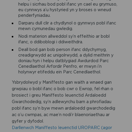
helpu i sicrhau bod pobl ifanc yn cael eu grymuso,
eu cynnwys a’u hystyried yn y broses o wneud
penderfyniadau.
Darparu dull clir a chydlynol o gynnwys pobl ifanc
mewn cymunedau gwledig.
Nodi materion allweddol sy’n effeithio ar bobl
ifanc, o ddiboblogi i ddiweithdra.
Deall bod gan bob person ifanc ddychymyg,
creadigrwydd ac unigolrwydd, a dylid meithrin y
doniau hyn i helpu datblygiad Awdurdod Parc
Cenedlaethol Arfordir Penfro, er mwyn i’n
holynwyr etifeddu ein Parc Cenedlaethol.
Ysbrydolwyd y Maniffesto gan waith a wnaed gan
grwpiau o bobl ifanc o bob cwr o Ewrop, fel rhan o
brosiect i greu Maniffesto Ieuenctid Ardaloedd
Gwarchodedig, sy’n adlewyrchu barn a phrofiadau
pobl ifanc sy’n byw mewn ardaloedd gwarchodedig
ac o’u cwmpas, ac mae’n nodi’r blaenoriaethau ar
gyfer y dyfodol.
Darllenwch Maniffesto Ieuenctid UROPARC (agor