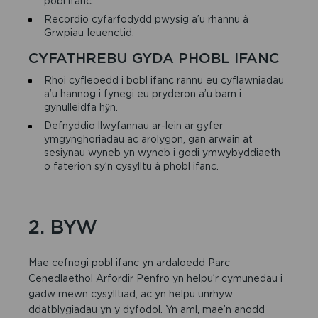
pobl ifanc.
Recordio cyfarfodydd pwysig a’u rhannu â
Grwpiau Ieuenctid.
CYFATHREBU GYDA PHOBL IFANC
Rhoi cyfleoedd i bobl ifanc rannu eu cyflawniadau
a’u hannog i fynegi eu pryderon a’u barn i
gynulleidfa hŷn.
Defnyddio llwyfannau ar-lein ar gyfer
ymgynghoriadau ac arolygon, gan arwain at
sesiynau wyneb yn wyneb i godi ymwybyddiaeth
o faterion sy’n cysylltu â phobl ifanc.
2. BYW
Mae cefnogi pobl ifanc yn ardaloedd Parc
Cenedlaethol Arfordir Penfro yn helpu’r cymunedau i
gadw mewn cysylltiad, ac yn helpu unrhyw
ddatblygiadau yn y dyfodol. Yn aml, mae’n anodd