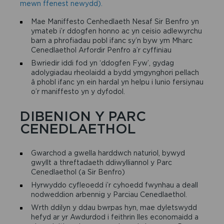
mewn ffenest newydd).
Mae Maniffesto Cenhedlaeth Nesaf Sir Benfro yn
ymateb i’r ddogfen honno ac yn ceisio adlewyrchu
barn a phrofiadau pobl ifanc sy’n byw ym Mharc
Cenedlaethol Arfordir Penfro a’r cyffiniau
Bwriedir iddi fod yn ‘ddogfen Fyw’, gydag
adolygiadau rheolaidd a bydd ymgynghori pellach
â phobl ifanc yn ein hardal yn helpu i lunio fersiynau
o’r maniffesto yn y dyfodol.
DIBENION Y PARC
CENEDLAETHOL
Gwarchod a gwella harddwch naturiol, bywyd
gwyllt a threftadaeth ddiwylliannol y Parc
Cenedlaethol (a Sir Benfro)
Hyrwyddo cyfleoedd i’r cyhoedd fwynhau a deall
nodweddion arbennig y Parciau Cenedlaethol.
Wrth ddilyn y ddau bwrpas hyn, mae dyletswydd
hefyd ar yr Awdurdod i feithrin lles economaidd a