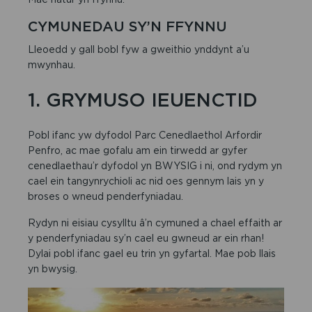
CYMUNEDAU SY’N FFYNNU
Lleoedd y gall bobl fyw a gweithio ynddynt a’u
mwynhau.
1. GRYMUSO IEUENCTID
Pobl ifanc yw dyfodol Parc Cenedlaethol Arfordir
Penfro, ac mae gofalu am ein tirwedd ar gyfer
cenedlaethau’r dyfodol yn BWYSIG i ni, ond rydym yn
cael ein tangynrychioli ac nid oes gennym lais yn y
broses o wneud penderfyniadau.
Rydyn ni eisiau cysylltu â’n cymuned a chael effaith ar
y penderfyniadau sy’n cael eu gwneud ar ein rhan!
Dylai pobl ifanc gael eu trin yn gyfartal. Mae pob llais
yn bwysig.