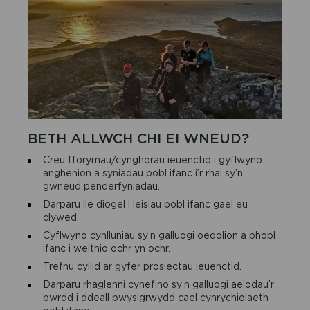
BETH ALLWCH CHI EI WNEUD?
Creu fforymau/cynghorau ieuenctid i gyflwyno
anghenion a syniadau pobl ifanc i’r rhai sy’n
gwneud penderfyniadau.
Darparu lle diogel i leisiau pobl ifanc gael eu
clywed.
Cyflwyno cynlluniau sy’n galluogi oedolion a phobl
ifanc i weithio ochr yn ochr.
Trefnu cyllid ar gyfer prosiectau ieuenctid.
Darparu rhaglenni cynefino sy’n galluogi aelodau’r
bwrdd i ddeall pwysigrwydd cael cynrychiolaeth