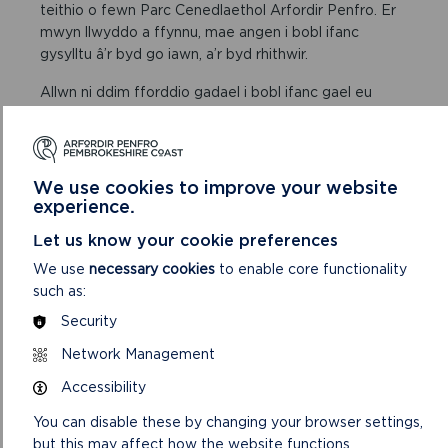
teithio o fewn Parc Cenedlaethol Arfordir Penfro. Er
mwyn llwyddo a ffynnu, mae angen i bobl ifanc
gysylltu â’r byd go iawn, a’r byd rhithwir.
Allwn ni ddim fforddio gadael i bobl ifanc gael eu
gwthio allan o Barc Cenedlaethol Arfordir Penfro
oherwydd costau byw.
We use cookies to improve your website
experience.
Let us know your cookie preferences
We use
necessary cookies
to enable core functionality
such as:
Security
Network Management
Accessibility
You can disable these by changing your browser settings,
but this may affect how the website functions