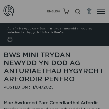
ENGLISH
Adref
»
Newyddion
»
Bws mini trydan newydd yn dod ag
anturiaethau hygyrch i Arfordir Penfro
BWS MINI TRYDAN
NEWYDD YN DOD AG
ANTURIAETHAU HYGYRCH I
ARFORDIR PENFRO
POSTED ON : 11/04/2025
Mae Awdurdod Parc Cenedlaethol Arfordir