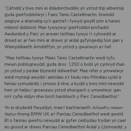
“Cafodd y bws mini ei ddadorchuddio yn ystod trip arbennig
gyda gwirfoddolwyr i Faes Tanio Castellmartin, tirwedd
unigryw a dramatig sy’n gartref i fywyd gwyllt prin a hanes
milwrol diddorol. Mae tywyswyr gwirfoddol profiadol
Awdurdod y Parc yn arwain teithiau tywys i’r cyhoedd ar
droed ac ar fws mini ar draws yr ardal gyfyngedig hon gan y
Weinyddiaeth Amddiffyn, yn ystod y gwanwyn a’r haf.
“Mae teithiau tywys Maes Tanio Castellmartin wedi tyfu
mewn poblogrwydd, gyda dros 1,250 o bobl yn cymryd rhan
yn ystod y pedair blynedd ddiwethaf. Mae nifer o ymwelwyr
wedi mynegi awydd i aelodau o’r teulu neu ffrindiau sydd â
heriau symudedd, i ymuno â nhw, a bydd y bws mini newydd
hwn yn helpu i groesawu ystod ehangach o ymwelwyr, gan
roi’r cyfle iddyn nhw brofi harddwch y Parc Cenedlaethol.”
Yn ei drydedd flwyddyn, mae’r bartneriaeth
Ailwefru mewn
Natur
rhwng BMW UK a’r Parciau Cenedlaethol wedi gweld
81 o fannau gwefru newydd ar gyfer cerbydau trydan yn cael
eu gosod ar draws Parciau Cenedlaethol Ardal y Llynnoedd, y