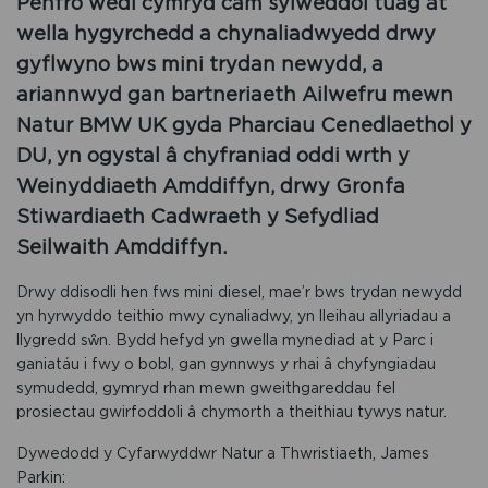
Penfro wedi cymryd cam sylweddol tuag at
wella hygyrchedd a chynaliadwyedd drwy
gyflwyno bws mini trydan newydd, a
ariannwyd gan bartneriaeth Ailwefru mewn
Natur BMW UK gyda Pharciau Cenedlaethol y
DU, yn ogystal â chyfraniad oddi wrth y
Weinyddiaeth Amddiffyn, drwy Gronfa
Stiwardiaeth Cadwraeth y Sefydliad
Seilwaith Amddiffyn.
Drwy ddisodli hen fws mini diesel, mae’r bws trydan newydd
yn hyrwyddo teithio mwy cynaliadwy, yn lleihau allyriadau a
llygredd sŵn. Bydd hefyd yn gwella mynediad at y Parc i
ganiatáu i fwy o bobl, gan gynnwys y rhai â chyfyngiadau
symudedd, gymryd rhan mewn gweithgareddau fel
prosiectau gwirfoddoli â chymorth a theithiau tywys natur.
Dywedodd y Cyfarwyddwr Natur a Thwristiaeth, James
Parkin: