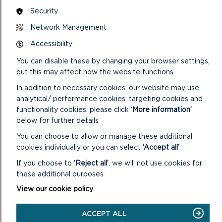
B. Mae’r Papurau Cefndir a ystyrir wrth dafoli’r ceisiadau
Security
cynllunio ar yr agenda hwn yn cynnwys pob un neu rai o’r
Network Management
eitemau canlynol. (Cynhwysir eitemau 1 – 4 yn y ffeil ar gyfer
pob cais unigol):
Accessibility
1. Cais : yn cynnwys y ffurflen gais, tystysgrif o dan Adran 66
You can disable these by changing your browser settings,
o’r Ddeddf Cynllunio Gwlad a Thref 1990, cynlluniau a
but this may affect how the website functions
gwybodaeth gefnogol arall a gyflwynir gyda’r cais.
In addition to necessary cookies, our website may use
analytical/ performance cookies, targeting cookies and
2. Gohebiaeth bellach gyda’r ymgeisydd, yn cynnwys
functionality cookies: please click
‘More information’
unrhyw ddiwygiadau i’r cais: yn cynnwys unrhyw lythyron at yr
below for further details
ymgeisydd/asiant yn ymwneud â’r cais ac unrhyw ohebiaeth
bellach a gyflwynir gan yr ymgeisydd/asiant ynghyd â
You can choose to allow or manage these additional
manylion neu gynlluniau wedi’u diwygio.
cookies individually or you can select
‘Accept all’
.
If you choose to
‘Reject all’
, we will not use cookies for
3. Llythyrau wrth Gyrff Statudol: yn cynnwys unrhyw
these additional purposes
lythyron perthnasol at ac wrth Gynghorau Dinas, Tref a
Chymuned, Adrannau’r Cyngor Sir, Cyfoeth Naturiol Cyru, Dŵr
View our cookie policy
Cymru a chyrff cyhoeddus eraill a chymdeithasau.
ACCEPT ALL
4. Llythyrau wrth Unigolion Preifat: yn cynnwys unrhyw