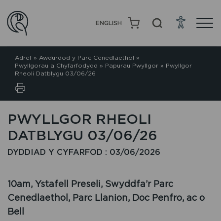
ENGLISH
Adref
»
Awdurdod y Parc Cenedlaethol
»
Pwyllgorau a Chyfarfodydd
»
Papurau Pwyllgor
»
Pwyllgor
Rheoli Datblygu 03/06/26
PWYLLGOR RHEOLI
DATBLYGU 03/06/26
DYDDIAD Y CYFARFOD : 03/06/2026
10am, Ystafell Preseli, Swyddfa’r Parc
Cenedlaethol, Parc Llanion, Doc Penfro, ac o
Bell