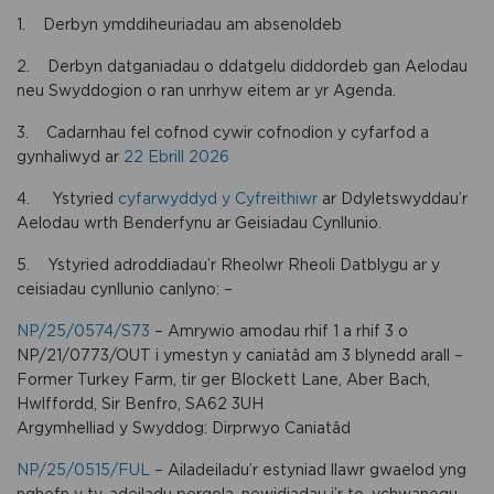
1. Derbyn ymddiheuriadau am absenoldeb
2. Derbyn datganiadau o ddatgelu diddordeb gan Aelodau
neu Swyddogion o ran unrhyw eitem ar yr Agenda.
3. Cadarnhau fel cofnod cywir cofnodion y cyfarfod a
gynhaliwyd ar
22 Ebrill 2026
4. Ystyried
cyfarwyddyd y Cyfreithiwr
ar Ddyletswyddau’r
Aelodau wrth Benderfynu ar Geisiadau Cynllunio.
5. Ystyried adroddiadau’r Rheolwr Rheoli Datblygu ar y
ceisiadau cynllunio canlyno: –
NP/25/0574/S73
– Amrywio amodau rhif 1 a rhif 3 o
NP/21/0773/OUT i ymestyn y caniatâd am 3 blynedd arall –
Former Turkey Farm, tir ger Blockett Lane, Aber Bach,
Hwlffordd, Sir Benfro, SA62 3UH
Argymhelliad y Swyddog: Dirprwyo Caniatâd
NP/25/0515/FUL
– Ailadeiladu’r estyniad llawr gwaelod yng
nghefn y ty, adeiladu pergola, newidiadau i’r to, ychwanegu