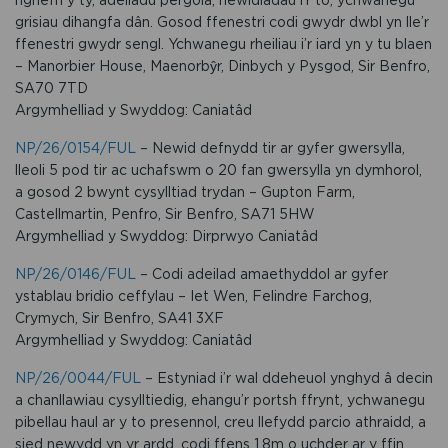
grisiau dihangfa dân. Gosod ffenestri codi gwydr dwbl yn lle’r
ffenestri gwydr sengl. Ychwanegu rheiliau i’r iard yn y tu blaen
– Manorbier House, Maenorbŷr, Dinbych y Pysgod, Sir Benfro,
SA70 7TD
Argymhelliad y Swyddog: Caniatâd
NP/26/0154/FUL
– Newid defnydd tir ar gyfer gwersylla,
lleoli 5 pod tir ac uchafswm o 20 fan gwersylla yn dymhorol,
a gosod 2 bwynt cysylltiad trydan – Gupton Farm,
Castellmartin, Penfro, Sir Benfro, SA71 5HW
Argymhelliad y Swyddog: Dirprwyo Caniatâd
NP/26/0146/FUL
– Codi adeilad amaethyddol ar gyfer
ystablau bridio ceffylau – Iet Wen, Felindre Farchog,
Crymych, Sir Benfro, SA41 3XF
Argymhelliad y Swyddog: Caniatâd
NP/26/0044/FUL
– Estyniad i’r wal ddeheuol ynghyd â decin
a chanllawiau cysylltiedig, ehangu’r portsh ffrynt, ychwanegu
pibellau haul ar y to presennol, creu llefydd parcio athraidd, a
sied newydd yn yr ardd, codi ffens 1.8m o uchder ar y ffin