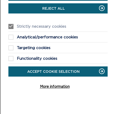
lythyron perthnasol at ac wrth y cyhoedd yn ymwneud â’r
cais oni bai bod yna gais wedi’i wneud gan yr awduron i
REJECT ALL
beidio ag adrodd eu safbwyntiau’n gyhoeddus.
5. Cynlluniau Statudol a Dogfennau Polisi:
Strictly necessary cookies
(a)
Cymru’r Dyfodol – Cynllun Cenedlaethol 2040
. Dyma
Analytical/performance cookies
Fframwaith Datblygu Cenedlaethol Cymru ac fe’i
mabwysiadwyd ar 24 Chwefror 2021.
Targeting cookies
(b)
Functionality cookies
Cynllun Datblygu Lleol Parc Cenedlaethol Arfordir Penfro 2 a
fabwysiadwyd ar 30 Medi, 2020 a’r canllawiau cynllunio
atodol cysylltiedig
ACCEPT COOKIE SELECTION
.
(c)
More information
Cynllun Partneriaeth ar gyfer y Parc Cenedlaethol 2025-
2029
a fabwysiadwyd ar 26 Mawrth 2025.
(d)
Canllawiau Polisi Cynllunio Cymru
a