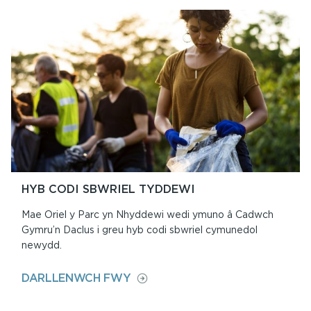
ORIEL
Y
PARC
HYB CODI SBWRIEL TYDDEWI
Mae Oriel y Parc yn Nhyddewi wedi ymuno â Cadwch
Gymru’n Daclus i greu hyb codi sbwriel cymunedol
newydd.
ON
DARLLENWCH FWY
HYB
CODI