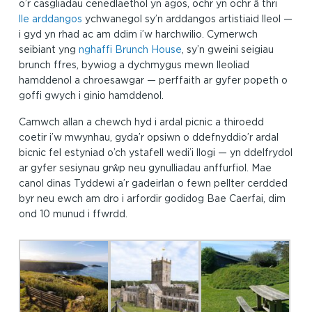
o’r casgliadau cenedlaethol yn agos, ochr yn ochr â thri
lle arddangos
ychwanegol sy’n arddangos artistiaid lleol —
i gyd yn rhad ac am ddim i’w harchwilio. Cymerwch
seibiant yng
nghaffi Brunch House
, sy’n gweini seigiau
brunch ffres, bywiog a dychmygus mewn lleoliad
hamddenol a chroesawgar — perffaith ar gyfer popeth o
goffi gwych i ginio hamddenol.
Camwch allan a chewch hyd i ardal picnic a thiroedd
coetir i’w mwynhau, gyda’r opsiwn o ddefnyddio’r ardal
bicnic fel estyniad o’ch ystafell wedi’i llogi — yn ddelfrydol
ar gyfer sesiynau grŵp neu gynulliadau anffurfiol. Mae
canol dinas Tyddewi a’r gadeirlan o fewn pellter cerdded
byr neu ewch am dro i arfordir godidog Bae Caerfai, dim
ond 10 munud i ffwrdd.