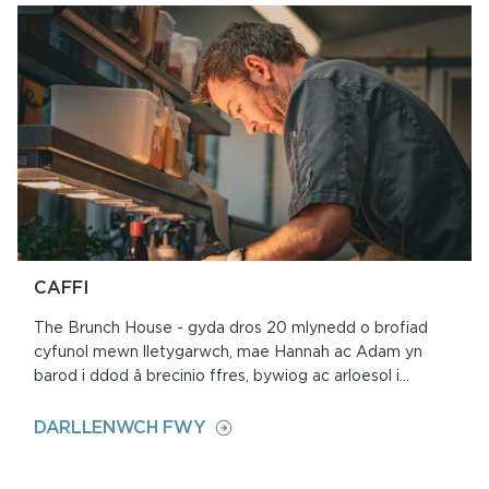
SBWRIEL
TYDDEWI
CAFFI
The Brunch House - gyda dros 20 mlynedd o brofiad
cyfunol mewn lletygarwch, mae Hannah ac Adam yn
barod i ddod â brecinio ffres, bywiog ac arloesol i...
ON
DARLLENWCH FWY
CAFFI