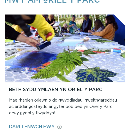
BETH SYDD YMLAEN YN ORIEL Y PARC
Mae rhaglen orlawn o ddigwyddiadau, gweithgareddau
ac arddangosfeydd ar gyfer pob oed yn Oriel y Parc
drwy gydol y flwyddyn!
ON
DARLLENWCH FWY