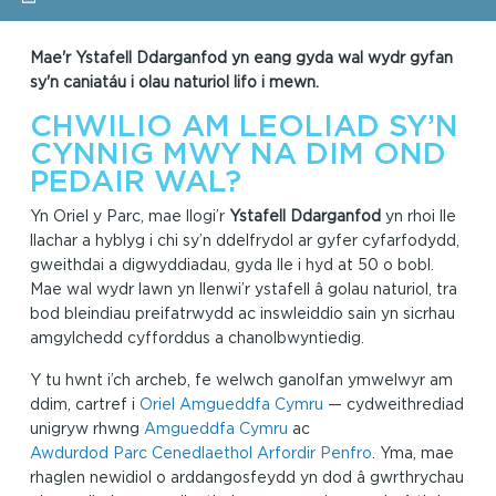
Mae'r Ystafell Ddarganfod yn eang gyda wal wydr gyfan
sy'n caniatáu i olau naturiol lifo i mewn.
CHWILIO AM LEOLIAD SY’N
CYNNIG MWY NA DIM OND
PEDAIR WAL?
Yn Oriel y Parc, mae llogi’r
Ystafell Ddarganfod
yn rhoi lle
llachar a hyblyg i chi sy’n ddelfrydol ar gyfer cyfarfodydd,
gweithdai a digwyddiadau, gyda lle i hyd at 50 o bobl.
Mae wal wydr lawn yn llenwi’r ystafell â golau naturiol, tra
bod bleindiau preifatrwydd ac inswleiddio sain yn sicrhau
amgylchedd cyfforddus a chanolbwyntiedig.
Y tu hwnt i’ch archeb, fe welwch ganolfan ymwelwyr am
ddim, cartref i
Oriel Amgueddfa Cymru
— cydweithrediad
unigryw rhwng
Amgueddfa Cymru
ac
Awdurdod Parc Cenedlaethol Arfordir Penfro
. Yma, mae
rhaglen newidiol o arddangosfeydd yn dod â gwrthrychau