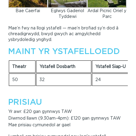
Bae Caerfai
Eglwys Gaderiol
Ardal Picnic Oriel y
Tyddewi
Parc
Mae’n fwy na llogi ystafell — mae’n brofiad sy’n dod â
chreadigrwydd, bwyd gwych ac amgylchedd
ysbrydoledig ynghyd.
MAINT YR YSTAFELLOEDD
Theatr
Ystafell Dosbarth
Ystafell Siap-U
50
32
24
PRISIAU
Yr awr: £20 gan gynnwys TAW
Diwrnod llawn (9.30am-4pm): £120 gan gynnwys TAW
Mae prisiau cymunedol ar gael