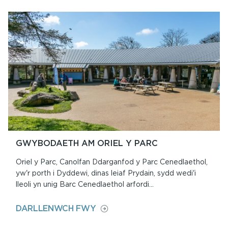
GANOLFAN
DDARGANFOD
A’R
SIOP
GWYBODAETH AM ORIEL Y PARC
Oriel y Parc, Canolfan Ddarganfod y Parc Cenedlaethol,
yw'r porth i Dyddewi, dinas leiaf Prydain, sydd wedi'i
lleoli yn unig Barc Cenedlaethol arfordi...
ON
DARLLENWCH FWY
GWYBODAETH
AM