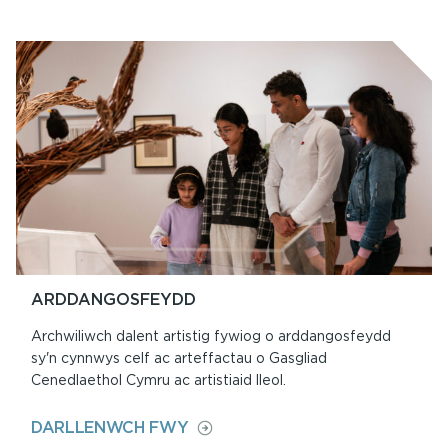
BETH
SYDD
YMLAEN
YN
ORIEL
Y
PARC
ARDDANGOSFEYDD
Archwiliwch dalent artistig fywiog o arddangosfeydd
sy'n cynnwys celf ac arteffactau o Gasgliad
Cenedlaethol Cymru ac artistiaid lleol.
ON
DARLLENWCH FWY
ARDDANGOSFEYDD