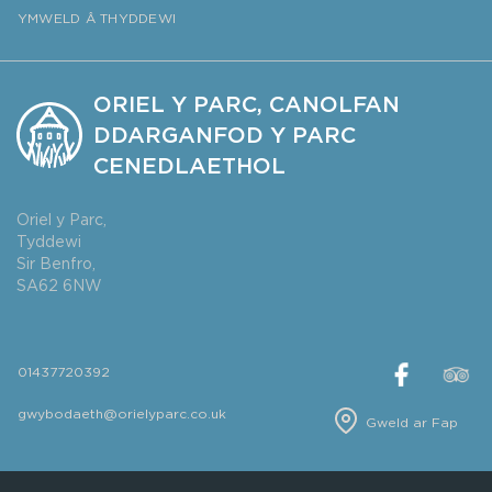
YMWELD Â THYDDEWI
ORIEL Y PARC, CANOLFAN
DDARGANFOD Y PARC
CENEDLAETHOL
Oriel y Parc,
Tyddewi
Sir Benfro,
SA62 6NW
01437720392
gwybodaeth@orielyparc.co.uk
Gweld ar Fap