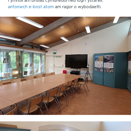
I ymholi am brisiau cymunedol neu logi’r ystafell,
anfonwch e-bost atom
am ragor o wybodaeth.