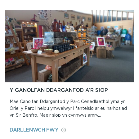
Y GANOLFAN DDARGANFOD A’R SIOP
Mae Canolfan Ddarganfod y Parc Cenedlaethol yma yn
Oriel y Parc i helpu ymwelwyr i fanteisio ar eu harhosiad
yn Sir Benfro. Mae'r siop yn cynnwys amry...
ON
DARLLENWCH FWY
Y