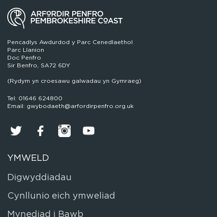
Pencadlys Awdurdod y Parc Cenedlaethol
Parc Llanion
Doc Penfro
Sir Benfro, SA72 6DY
(Rydym yn croesawu galwadau yn Gymraeg)
Tel: 01646 624800
Email: gwybodaeth@arfordirpenfro.org.uk
YMWELD
Digwyddiadau
Cynllunio eich ymweliad
Mynediad i Bawb