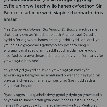
cyfle unigryw i archwilio hanes cyfoethog Sir
Benfro a sut mae wedi siapio’r rhanbarth dros
amser.
Mae
Darganfod Hanes:
Gorffennol
Sir Benfro
wedi cael ei
drefnu ar y cyd ag Ymddiriedolaeth Archeolegol Dyfed, a
bydd nifer o grwpiau hanes ac amgueddfeydd lleol eraill yn
ymuno â’r digwyddiad i gyflwyno amrywiaeth eang o
sgyrsiau, casgliadau o amgueddfeydd, arddangosfeydd o
arteffactau, a gweithgareddau archaeoleg ymarferol ar gyfer
ymwelwyr o bob oed.
Yn ystod y digwyddiad, bydd ymwelwyr yn cael cyfle i
sgwrsio ag arbenigwyr ac amaturiaid o wahanol feysydd, yn
ogystal â chymryd rhan mewn sesiynau Saethyddiaeth a’r
Ysgol Marchogion.
Bydd y sgyrsiau a gynhelir drwy gydol y dydd yn ymwneud â
phynciau fel hanes arfau gwarchae, hanes Castell Caeriw, a
hanes HMS Erebus – llong a adeiladwyd yn Noc Penfro ac