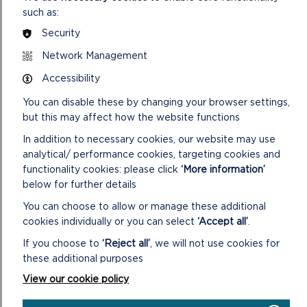
such as:
Ymddiriedolaeth Archaeolegol Dyfed, Mwynchwilwyr Sir
Benfro, Canolfan Dreftadaeth Doc Penfro, Ymddiriedolaeth
Security
Muriau Tref Penfro, Cymdeithas Hanes Lleol Penfro a Chil-
Network Management
maen, Cyfeillion Eglwysi Digyfaill, a Phentref Oes Haearn
Castell Henllys, a fydd wrth law ar gyfer ychydig o
Accessibility
weithgareddau peintio wynebau a thaflu gyda chatapwlt o’r
You can disable these by changing your browser settings,
Oes Haearn.
but this may affect how the website functions
Bydd
Darganfod Hanes: Sir Benfro’r Oes a Fu
yn cael ei
In addition to necessary cookies, our website may use
gynnal ddydd Sadwrn 1 Mehefin 2024 rhwng 10am a 4pm yng
analytical/ performance cookies, targeting cookies and
Nghastell Caeriw. Mae’r digwyddiad yn agored i bobl o bob
functionality cookies: please click
‘More information’
oed ac mae’n rhad ac am ddim gyda’r pris mynediad arferol i’r
below for further details
Castell.
You can choose to allow or manage these additional
I gael rhagor o wybodaeth, ewch i
www.castellcaeriw.com
cookies individually or you can select
‘Accept all’
.
neu cysylltwch â’r Castell yn uniongyrchol drwy anfon e-bost
If you choose to
‘Reject all’
, we will not use cookies for
at
ymholiadau@carewcastle.com
.
these additional purposes
View our cookie policy