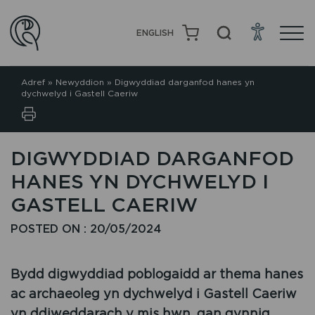
ENGLISH
Adref
»
Newyddion
»
Digwyddiad darganfod hanes yn
dychwelyd i Gastell Caeriw
DIGWYDDIAD DARGANFOD
HANES YN DYCHWELYD I
GASTELL CAERIW
POSTED ON : 20/05/2024
Bydd digwyddiad poblogaidd ar thema hanes
ac archaeoleg yn dychwelyd i Gastell Caeriw
yn ddiweddarach y mis hwn, gan gynnig