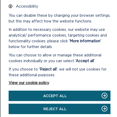
yswiriant yr Awdurdod.
Accessibility
26/20 Aelodau Annibynnol o’r Pwyllgor Safonau
You can disable these by changing your browser settings,
Gofynnir i’r Aelodau i gytuno ar benodiad dau Aelod
but this may affect how the website functions
Annibynnol o’r Pwyllgor Safonau
In addition to necessary cookies, our website may use
27/20 Cydnabyddiaeth Aelod 2020/21
analytical/ performance cookies, targeting cookies and
Mae’r adroddiad yn hysbysu’r Aelodau o benderfyniadau
functionality cookies: please click
‘More information’
Panel Annibynnol Cymru ar Daliadau Cydnabyddiaeth o ran y
below for further details
Cyflogau Sylfaenol ac Uwch sy’n daladwy i Aelodau
You can choose to allow or manage these additional
Awdurdod y Parc Cenedlaethol yn y flwyddyn ariannol
cookies individually or you can select
‘Accept all’
.
2020/21.
If you choose to
‘Reject all’
, we will not use cookies for
28/20 Adolygiadau Datblygiad Personol
these additional purposes
Mae’r adroddiad yn chwennych cymeradwyaeth o fframwaith
View our cookie policy
Adolygiad Datblygiad Personol ar gyfer Aelodau.
LAWRLWYTHWCH Y COFNODION
ACCEPT ALL
REJECT ALL