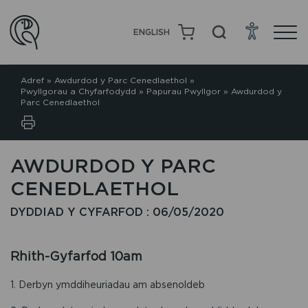
ENGLISH
Adref
»
Awdurdod y Parc Cenedlaethol
»
Pwyllgorau a Chyfarfodydd
»
Papurau Pwyllgor
»
Awdurdod y
Parc Cenedlaethol
AWDURDOD Y PARC
CENEDLAETHOL
DYDDIAD Y CYFARFOD : 06/05/2020
Rhith-Gyfarfod 10am
1. Derbyn ymddiheuriadau am absenoldeb