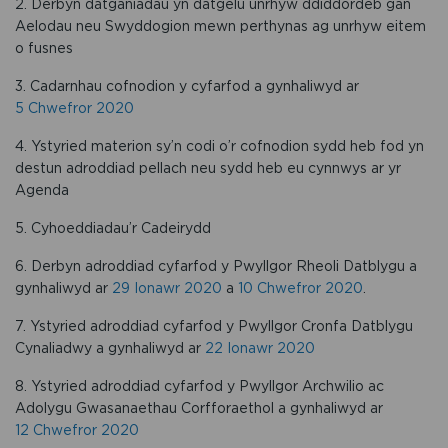
2. Derbyn datganiadau yn datgelu unrhyw ddiddordeb gan
Aelodau neu Swyddogion mewn perthynas ag unrhyw eitem
o fusnes
3. Cadarnhau cofnodion y cyfarfod a gynhaliwyd ar
5 Chwefror 2020
4. Ystyried materion sy’n codi o’r cofnodion sydd heb fod yn
destun adroddiad pellach neu sydd heb eu cynnwys ar yr
Agenda
5. Cyhoeddiadau’r Cadeirydd
6. Derbyn adroddiad cyfarfod y Pwyllgor Rheoli Datblygu a
gynhaliwyd ar
29 Ionawr 2020
a
10 Chwefror 2020
.
7. Ystyried adroddiad cyfarfod y Pwyllgor Cronfa Datblygu
Cynaliadwy a gynhaliwyd ar
22 Ionawr 2020
8. Ystyried adroddiad cyfarfod y Pwyllgor Archwilio ac
Adolygu Gwasanaethau Corfforaethol a gynhaliwyd ar
12 Chwefror 2020