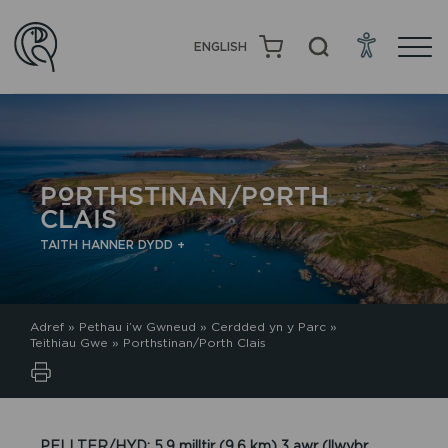
ENGLISH
PORTHSTINAN/PORTH
CLAIS
TAITH HANNER DYDD +
Adref
»
Pethau i’w Gwneud
»
Cerdded yn y Parc
»
Teithiau Gwe
»
Porthstinan/Porth Clais
PELLTER/HYD: 5.9 milltir (9.6 km) 3 awr (llwybr