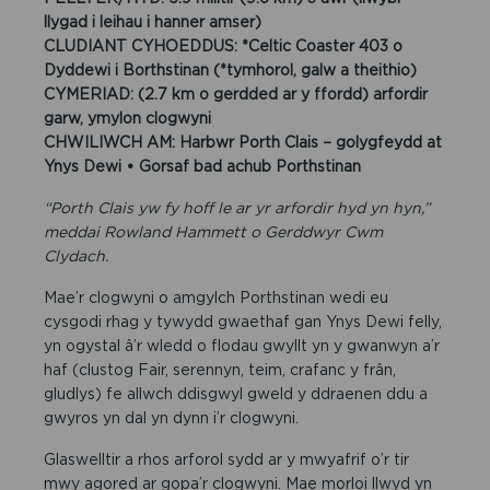
llygad i leihau i hanner amser)
CLUDIANT CYHOEDDUS: *Celtic Coaster 403 o
Dyddewi i Borthstinan (*tymhorol, galw a theithio)
CYMERIAD: (2.7 km o gerdded ar y ffordd) arfordir
garw, ymylon clogwyni
CHWILIWCH AM: Harbwr Porth Clais – golygfeydd at
Ynys Dewi • Gorsaf bad achub Porthstinan
“Porth Clais yw fy hoff le ar yr arfordir hyd yn hyn,”
meddai Rowland Hammett o Gerddwyr Cwm
Clydach.
Mae’r clogwyni o amgylch Porthstinan wedi eu
cysgodi rhag y tywydd gwaethaf gan Ynys Dewi felly,
yn ogystal â’r wledd o flodau gwyllt yn y gwanwyn a’r
haf (clustog Fair, serennyn, teim, crafanc y frân,
gludlys) fe allwch ddisgwyl gweld y ddraenen ddu a
gwyros yn dal yn dynn i’r clogwyni.
Glaswelltir a rhos arforol sydd ar y mwyafrif o’r tir
mwy agored ar gopa’r clogwyni. Mae morloi llwyd yn