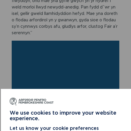
flwyddyn, ond mae yna gyfle gwych yn yr hydref i
weld morloi llwyd newydd-anedig. Pan fydd dˆwr yn
isel, gellir gweld llamhidyddion hefyd. Mae yna doreth
o flodau arfordirol yn y gwanwyn, gyda sioe o flodau
sy’n cynnwys corbys afu, gludlys arfor, clustog Fair a’r
serennyn.”
We use cookies to improve your website
experience.
Let us know your cookie preferences