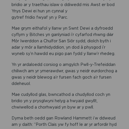
bridio ar y traethau islaw o ddiwedd mis Awst er bod
Ynys Dewi ei hun yn cynnal y
gytref fridio fwyaf yn y Parc.
Mae grym eithafol y llanw yn Swnt Dewi a dyfroedd
cyflym y Bitches yn ganlyniad i’r cyfarfod rhwng dŵr
Môr Iwerddon a Chulfor San Siôr sydd, diolch byth i
adar y môr a llamhidyddion, yn dod â physgod i’r
wyneb sy’n hawdd eu pigo pan fydd y llanw’r rhedeg.
Yn yr ardaloedd corsiog o amgylch Pwll-y-Trefeiddan
chiliwch am yr ymerawdwr, gwas y neidr eurdorchog a
gwas y neidr blewog a’r fursen fach goch a’r fursen
ddeheuol.
Mae cudyllod glas, bwncathod a chudyllod coch yn
bridio yn y prysglwyni helyg a hwyaid gwyllt,
chwiwellod a chorhwyaid yn byw ar y pwll.
Dyma beth oedd gan Rowland Hammett i’w ddweud
am y daith: “Porth Clais yw fy hoff le ar yr arfordir hyd