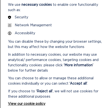
We use
necessary cookies
to enable core functionality
such as:
Security
DEWCH O HYD I'R DAITH
Network Management
HON
Accessibility
CYFEIRNOD GRID: SM721251
You can disable these by changing your browser settings,
but this may affect how the website functions
In addition to necessary cookies, our website may use
analytical/ performance cookies, targeting cookies and
LAWRLWYTHWCH FAP TAITH HANNER
functionality cookies: please click
‘More information’
DYDD + PORTHSTINAN/PORTH CLAIS
below for further details
You can choose to allow or manage these additional
cookies individually or you can select
‘Accept all’
.
CYMERWCH OFAL!
If you choose to
‘Reject all’
, we will not use cookies for
these additional purposes
Byddwch yn ofalus ar Lwybr yr Arfordir
View our cookie policy
Cadwch at y llwybr ac i ffwrdd o ymylon y