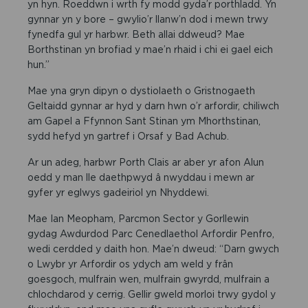
yn hyn. Roeddwn i wrth fy modd gyda’r porthladd. Yn
gynnar yn y bore – gwylio’r llanw’n dod i mewn trwy
fynedfa gul yr harbwr. Beth allai ddweud? Mae
Borthstinan yn brofiad y mae’n rhaid i chi ei gael eich
hun.”
Mae yna gryn dipyn o dystiolaeth o Gristnogaeth
Geltaidd gynnar ar hyd y darn hwn o’r arfordir, chiliwch
am Gapel a Ffynnon Sant Stinan ym Mhorthstinan,
sydd hefyd yn gartref i Orsaf y Bad Achub.
Ar un adeg, harbwr Porth Clais ar aber yr afon Alun
oedd y man lle daethpwyd â nwyddau i mewn ar
gyfer yr eglwys gadeiriol yn Nhyddewi.
Mae Ian Meopham, Parcmon Sector y Gorllewin
gydag Awdurdod Parc Cenedlaethol Arfordir Penfro,
wedi cerdded y daith hon. Mae’n dweud: “Darn gwych
o Lwybr yr Arfordir os ydych am weld y frân
goesgoch, mulfrain wen, mulfrain gwyrdd, mulfrain a
chlochdarod y cerrig. Gellir gweld morloi trwy gydol y