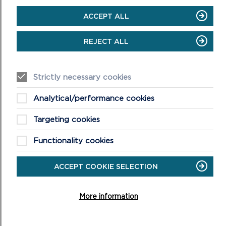
clogwyni
Gwisgwch esgidiau cryfion a dillad
ACCEPT ALL
cynnes, sy’n dal d ŵr
Cymrwch ofal arbennig mewn tywydd
REJECT ALL
gwyntog a/neu wlyb
Cadwch lygad barcut ar blant a chwn bob
amser
Strictly necessary cookies
Cofiwch gau gatiau
Analytical/performance cookies
Targeting cookies
Functionality cookies
ACCEPT COOKIE SELECTION
DARGANFYDDWCH FWY AM
GERDDED YN Y PARC
More information