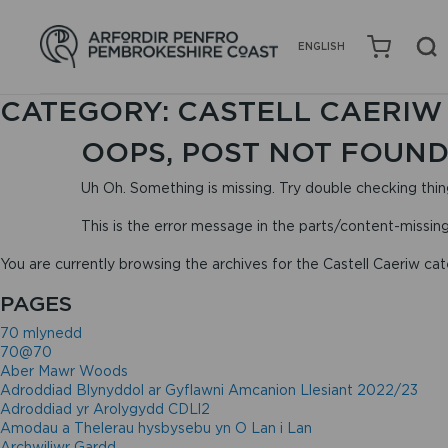
ENGLISH
CATEGORY:
CASTELL CAERIW
OOPS, POST NOT FOUND
Uh Oh. Something is missing. Try double checking thin
This is the error message in the parts/content-missin
You are currently browsing the archives for the Castell Caeriw cat
PAGES
70 mlynedd
70@70
Aber Mawr Woods
Adroddiad Blynyddol ar Gyflawni Amcanion Llesiant 2022/23
Adroddiad yr Arolygydd CDLl2
Amodau a Thelerau hysbysebu yn O Lan i Lan
Archwiliwr Gardd