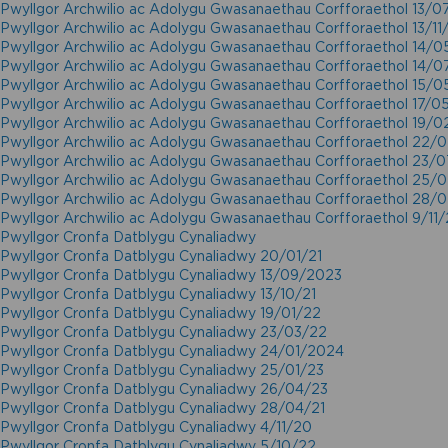
Pwyllgor Archwilio ac Adolygu Gwasanaethau Corfforaethol 13/0
Pwyllgor Archwilio ac Adolygu Gwasanaethau Corfforaethol 13/11
Pwyllgor Archwilio ac Adolygu Gwasanaethau Corfforaethol 14/0
Pwyllgor Archwilio ac Adolygu Gwasanaethau Corfforaethol 14/0
Pwyllgor Archwilio ac Adolygu Gwasanaethau Corfforaethol 15/0
Pwyllgor Archwilio ac Adolygu Gwasanaethau Corfforaethol 17/0
Pwyllgor Archwilio ac Adolygu Gwasanaethau Corfforaethol 19/0
Pwyllgor Archwilio ac Adolygu Gwasanaethau Corfforaethol 22/
Pwyllgor Archwilio ac Adolygu Gwasanaethau Corfforaethol 23/
Pwyllgor Archwilio ac Adolygu Gwasanaethau Corfforaethol 25/
Pwyllgor Archwilio ac Adolygu Gwasanaethau Corfforaethol 28/
Pwyllgor Archwilio ac Adolygu Gwasanaethau Corfforaethol 9/11
Pwyllgor Cronfa Datblygu Cynaliadwy
Pwyllgor Cronfa Datblygu Cynaliadwy 20/01/21
Pwyllgor Cronfa Datblygu Cynaliadwy 13/09/2023
Pwyllgor Cronfa Datblygu Cynaliadwy 13/10/21
Pwyllgor Cronfa Datblygu Cynaliadwy 19/01/22
Pwyllgor Cronfa Datblygu Cynaliadwy 23/03/22
Pwyllgor Cronfa Datblygu Cynaliadwy 24/01/2024
Pwyllgor Cronfa Datblygu Cynaliadwy 25/01/23
Pwyllgor Cronfa Datblygu Cynaliadwy 26/04/23
Pwyllgor Cronfa Datblygu Cynaliadwy 28/04/21
Pwyllgor Cronfa Datblygu Cynaliadwy 4/11/20
Pwyllgor Cronfa Datblygu Cynaliadwy 5/10/22