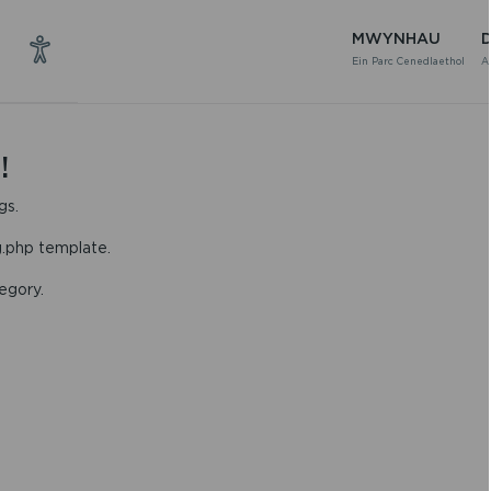
MWYNHAU
Ein Parc Cenedlaethol
A
!
gs.
g.php template.
egory.