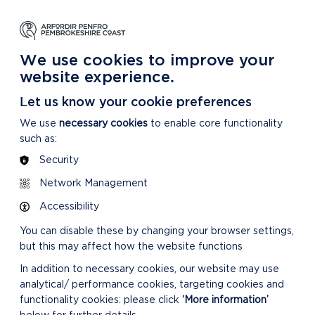
DYSGU
GOFALU
DARGANFOD MWY
m Ein Parc Cenedlaethol
Am ein Parc Cenedlaethol
Am Ein Parc Cenedlaethol
We use cookies to improve your
website experience.
Let us know your cookie preferences
We use
necessary cookies
to enable core functionality
such as:
Security
Network Management
Accessibility
You can disable these by changing your browser settings,
but this may affect how the website functions
In addition to necessary cookies, our website may use
analytical/ performance cookies, targeting cookies and
functionality cookies: please click
‘More information’