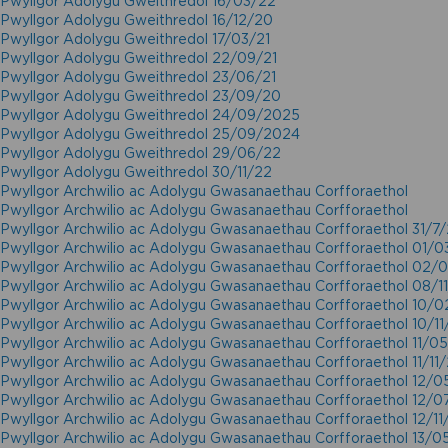
Pwyllgor Adolygu Gweithredol 16/03/22
Pwyllgor Adolygu Gweithredol 16/12/20
Pwyllgor Adolygu Gweithredol 17/03/21
Pwyllgor Adolygu Gweithredol 22/09/21
Pwyllgor Adolygu Gweithredol 23/06/21
Pwyllgor Adolygu Gweithredol 23/09/20
Pwyllgor Adolygu Gweithredol 24/09/2025
Pwyllgor Adolygu Gweithredol 25/09/2024
Pwyllgor Adolygu Gweithredol 29/06/22
Pwyllgor Adolygu Gweithredol 30/11/22
Pwyllgor Archwilio ac Adolygu Gwasanaethau Corfforaethol
Pwyllgor Archwilio ac Adolygu Gwasanaethau Corfforaethol
Pwyllgor Archwilio ac Adolygu Gwasanaethau Corfforaethol 31/7
Pwyllgor Archwilio ac Adolygu Gwasanaethau Corfforaethol 01/0
Pwyllgor Archwilio ac Adolygu Gwasanaethau Corfforaethol 02/
Pwyllgor Archwilio ac Adolygu Gwasanaethau Corfforaethol 08/1
Pwyllgor Archwilio ac Adolygu Gwasanaethau Corfforaethol 10/0
Pwyllgor Archwilio ac Adolygu Gwasanaethau Corfforaethol 10/11
Pwyllgor Archwilio ac Adolygu Gwasanaethau Corfforaethol 11/0
Pwyllgor Archwilio ac Adolygu Gwasanaethau Corfforaethol 11/11
Pwyllgor Archwilio ac Adolygu Gwasanaethau Corfforaethol 12/0
Pwyllgor Archwilio ac Adolygu Gwasanaethau Corfforaethol 12/0
Pwyllgor Archwilio ac Adolygu Gwasanaethau Corfforaethol 12/11
Pwyllgor Archwilio ac Adolygu Gwasanaethau Corfforaethol 13/0