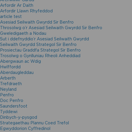
Arfordir Ar Daith
Arfordir Llawn Rhyfeddod
article test
Asesiad Seilwaith Gwyrdd Sir Benfro
Throsolwg o’r Asesiad Seilwaith Gwyrdd Sir Benfro
Gweledigaeth a Nodau
Sut i ddefnyddio’r Asesiad Seilwaith Gwyrdd
Seilwaith Gwyrdd Strategol Sir Benfro
Prosiectau Graddfa Strategol Sir Benfro
Trosolwg o Gynlluniau Rheoli Anheddiad
Abergwaun ac Wdig
Hwlffordd
Aberdaugleddau
Arberth
Trefdraeth
Neyland
Penfro
Doc Penfro
Saundersfoot
Tyddewi
Dinbych-y-pysgod
Strategaethau Plannu Coed Trefol
Egwyddorion Cyffredinol