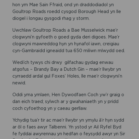
hon ym Mae Sain Ffraid, ond yn draddodiadol yn
Goultrop Roads roedd cysgod Borough Head yn lle
diogel i longau gysgodi rhag y storm.
Uwchlaw Goultrop Roads a Bae Musselwick mae’r
clogwyni’n gyfoeth o goed gyda deri digoes. Mae’r
clogwyni mawreddog hyn yn hynafol iawn, creigiau
cyn-Gambraidd igneaidd tua 650 miliwn mlwydd oed.
Wedi’ch tywys chi drwy gilfachau gydag enwau
atgofus – Brandy Bay a Dutch Gin – mae’r llwybr yn
cyrraedd ardal gul Foxes’ Holes, lle mae’r clogwyni’n
newid.
Oddi yma ymlaen, Hen Dywodfaen Coch yw’r graig o
dan eich traed; sylwch ar y gwahaniaeth yn y pridd
coch cyfoethog yn y caeau gerllaw.
Ychydig tua’r tir ac mae’r llwybr yn ymylu â’r hyn sydd
ar ôl o faes awyr Talbenni. Yn ystod yr Ail Ryfel Byd
fe fyddai awyrennau yn hedfan o feysydd awyr yn Sir