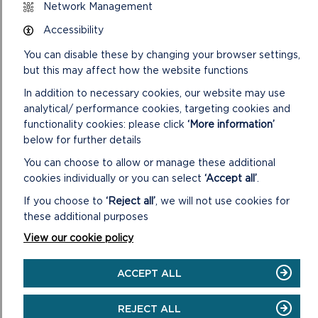
Network Management
Accessibility
CYMERWCH OFAL!
You can disable these by changing your browser settings,
but this may affect how the website functions
Byddwch yn ofalus ar Lwybr yr Arfordir
Cadwch at y llwybr ac i ffwrdd o ymylon y
In addition to necessary cookies, our website may use
clogwyni
analytical/ performance cookies, targeting cookies and
functionality cookies: please click
‘More information’
Gwisgwch esgidiau cryfion a dillad
cynnes, sy’n dal d ŵr
below for further details
Cymrwch ofal arbennig mewn tywydd
You can choose to allow or manage these additional
gwyntog a/neu wlyb
cookies individually or you can select
‘Accept all’
.
Cadwch lygad barcut ar blant a chwn bob
If you choose to
‘Reject all’
, we will not use cookies for
amser
these additional purposes
Cofiwch gau gatiau
View our cookie policy
ACCEPT ALL
REJECT ALL