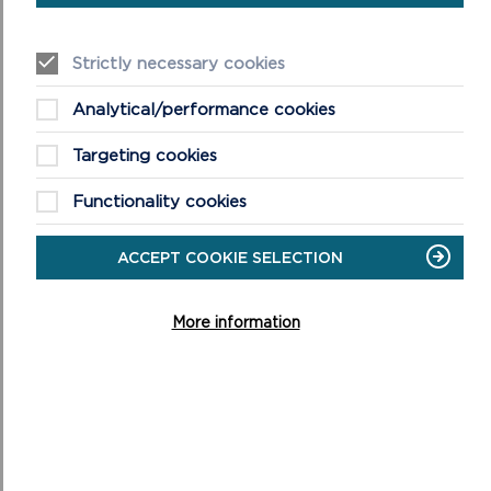
DARGANFYDDWCH FWY AM
Strictly necessary cookies
GERDDED YN Y PARC
Analytical/performance cookies
Targeting cookies
Functionality cookies
ACCEPT COOKIE SELECTION
More information
CWESTIYNAU CYFFREDIN AM DEITHIAU
LLESIANT
Cwestiynau Cyffredin am Gerdded er Lles Dyma restr