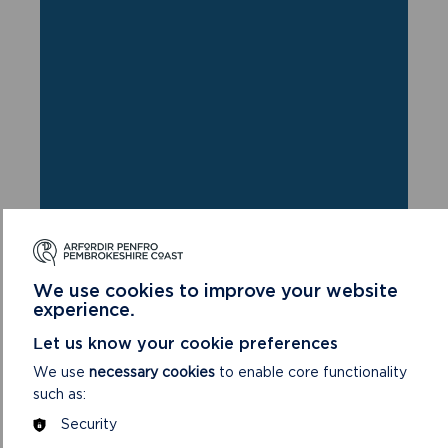
DEWCH O HYD I'R DAITH
HON
We use cookies to improve your website
CYFEIRNOD GRID: SM836123
experience.
Let us know your cookie preferences
We use
necessary cookies
to enable core functionality
such as:
LAWRLWYTHWCH FAP TAITH HANNER
DYDD + BOROUGH HEAD
Security