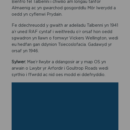
Benfro fel Talbenni i chwilio am longau tanfor
Almaenig ac yn gwarchod gosgorddlu Môr Iwerydd a
oedd yn cyflenwi Prydain.
Fe ddechreuodd y gwaith ar adeiladu Talbenni yn 1941
a’r uned RAF cyntaf i weithredu o’r orsaf hon oedd
sgwadron yn llawn o fomwyr Vickers Wellington, wedi
eu hedfan gan ddynion Tsiecoslofacia. Gadawyd yr
orsaf yn 1946.
Sylwer:
Mae’r llwybr a ddangosir ar y map OS yn
arwain o Lwybr yr Arfordir i Goultrop Roads wedi
syrthio i ffwrdd ac nid oes modd ei ddefnyddio.