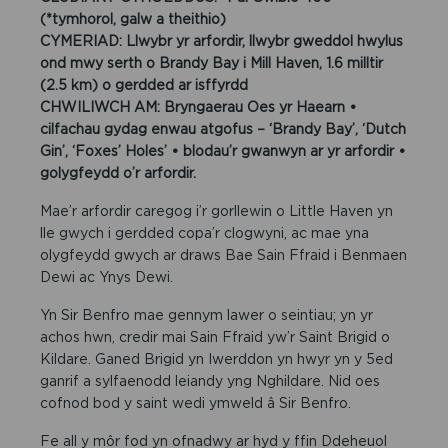
(*tymhorol, galw a theithio)
CYMERIAD: Llwybr yr arfordir, llwybr gweddol hwylus
ond mwy serth o Brandy Bay i Mill Haven, 1.6 milltir
(2.5 km) o gerdded ar isffyrdd
CHWILIWCH AM: Bryngaerau Oes yr Haearn •
cilfachau gydag enwau atgofus – ‘Brandy Bay’, ‘Dutch
Gin’, ‘Foxes’ Holes’ • blodau’r gwanwyn ar yr arfordir •
golygfeydd o’r arfordir.
Mae’r arfordir caregog i’r gorllewin o Little Haven yn
lle gwych i gerdded copa’r clogwyni, ac mae yna
olygfeydd gwych ar draws Bae Sain Ffraid i Benmaen
Dewi ac Ynys Dewi.
Yn Sir Benfro mae gennym lawer o seintiau; yn yr
achos hwn, credir mai Sain Ffraid yw’r Saint Brigid o
Kildare. Ganed Brigid yn Iwerddon yn hwyr yn y 5ed
ganrif a sylfaenodd leiandy yng Nghildare. Nid oes
cofnod bod y saint wedi ymweld â Sir Benfro.
Fe all y môr fod yn ofnadwy ar hyd y ffin Ddeheuol