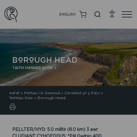
ENGLISH
BOROUGH HEAD
TAITH HANNER DYDD +
Adref
»
Pethau i’w Gwneud
»
Cerdded yn y Parc
»
Teithiau Gwe
»
Borough Head
PELLTER/HYD: 5.0 milltir (8.0 km) 3 awr
CLUDIANT CYHOEDDUS: *Pâl Gwibio 400