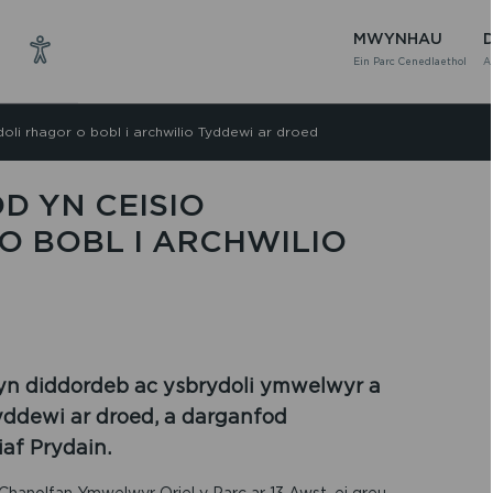
MWYNHAU
Ein Parc Cenedlaethol
A
doli rhagor o bobl i archwilio Tyddewi ar droed
D YN CEISIO
O BOBL I ARCHWILIO
n diddordeb ac ysbrydoli ymwelwyr a
 Tyddewi ar droed, a darganfod
iaf Prydain.
Chanolfan Ymwelwyr Oriel y Parc ar 13 Awst, ei greu