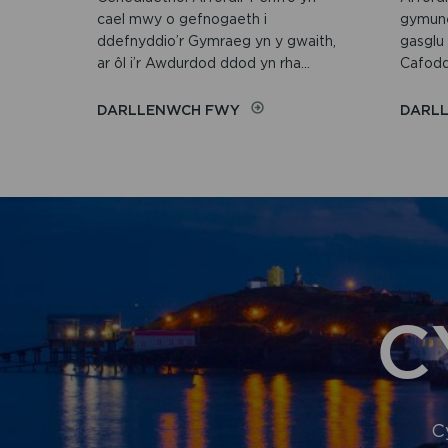
cael mwy o gefnogaeth i
gymuned
ddefnyddio’r Gymraeg yn y gwaith,
gasglu
ar ôl i’r Awdurdod ddod yn rha...
Cafodd 
ON
DARLLENWCH FWY
DARL
AWDURDOD
Y
PARC
CENEDLAETHOL
YN
RHAN
O’R
RHANBARTH
CYNTAF
I
C
YMRWYMO
I
GRYFHAU’R
GYMRAEG
YN
Y
C
GWAITH