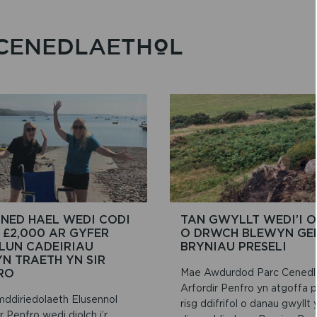
CENEDLAETHOL
NED HAEL WEDI CODI
TAN GWYLLT WEDI’I 
 £2,000 AR GYFER
O DRWCH BLEWYN GE
LUN CADEIRIAU
BRYNIAU PRESELI
N TRAETH YN SIR
RO
Mae Awdurdod Parc Cenedl
Arfordir Penfro yn atgoffa p
ddiriedolaeth Elusennol
risg ddifrifol o danau gwyllt 
r Penfro wedi diolch i’r