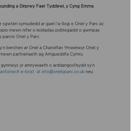
ounding a Dirprwy Faer Tyddewi, y Cyng Emma
ae sgwteri symudedd ar gael i’w llogi o Oriel y Parc ac
stopio mewn nifer o leoliadau poblogaidd o gwmpas
 parcio Oriel y Parc.
’n berchen ar Oriel a Chanolfan Ymwelwyr Oriel y
io mewn partneriaeth ag Amgueddfa Cymru.
an gynnwys yr amrywiaeth o arddangosfeydd sy’n
anfonwch e-bost at info@orielyparc.co.uk
neu