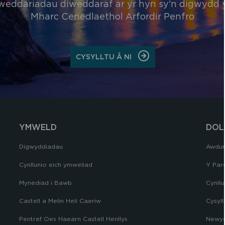
weddariadau diweddaraf ar yr hyn sy'n digwydd
Mharc Cenedlaethol Arfordir Penfro
ON
CYSYLLTU Â NI
CYSYLLTU
Â
NI
YMWELD
DOL
Digwyddiadau
Awdur
Cynllunio eich ymweliad
Y Par
Mynediad i Bawb
Cynllu
Castell a Melin Heli Caeriw
Cysyll
Pentref Oes Haearn Castell Henllys
Newyd