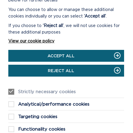
below for further details
You can choose to allow or manage these additional
cookies individually or you can select
‘Accept all’
.
If you choose to
‘Reject all’
, we will not use cookies for
these additional purposes
ORIEL Y PARC, CANOLFAN
View our cookie policy
DDARGANFOD Y PARC
CENEDLAETHOL
ACCEPT ALL
Mae ein siop a'n Canolfan Ymwelwyr
ar agor bob dydd 9:30am i 5pm. Mae'r
REJECT ALL
Brif Oriel ar agor bob dydd 10am i
4pm.
Strictly necessary cookies
ON
DARLLENWCH FWY
ORIEL
Analytical/performance cookies
Y
PARC,
Targeting cookies
CANOLFAN
DDARGANFOD
Functionality cookies
Y