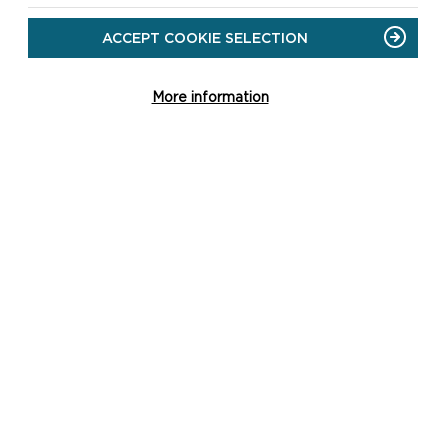
PARC
CENEDLAETHOL
ACCEPT COOKIE SELECTION
More information
YMWELD Â THYDDEWI
The St Davids Peninsula has a wealth
of places to visit and activities to do
while you are here.
ON
DARLLENWCH FWY
YMWELD
Â
THYDDEWI