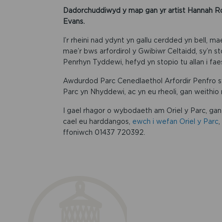
Dadorchuddiwyd y map gan yr artist Hannah R
Evans.
I’r rheini nad ydynt yn gallu cerdded yn bell, m
mae’r bws arfordirol y Gwibiwr Celtaidd, sy’n 
Penrhyn Tyddewi, hefyd yn stopio tu allan i faes
Awdurdod Parc Cenedlaethol Arfordir Penfro sy
Parc yn Nhyddewi, ac yn eu rheoli, gan weith
I gael rhagor o wybodaeth am Oriel y Parc, g
cael eu harddangos,
ewch i wefan Oriel y Parc
,
ffoniwch 01437 720392.