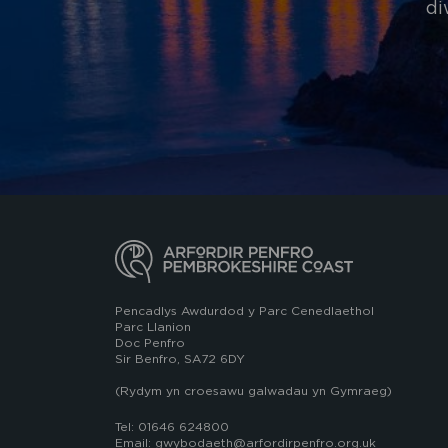
di
Pencadlys Awdurdod y Parc Cenedlaethol
Parc Llanion
Doc Penfro
Sir Benfro, SA72 6DY
(Rydym yn croesawu galwadau yn Gymraeg)
Tel: 01646 624800
Email: gwybodaeth@arfordirpenfro.org.uk