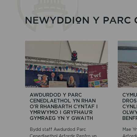
NEWYDDION Y PARC 
AWDURDOD Y PARC
CYMU
CENEDLAETHOL YN RHAN
DROS
O’R RHANBARTH CYNTAF I
CYNL
YMRWYMO I GRYFHAU’R
OLWY
GYMRAEG YN Y GWAITH
BENF
Bydd staff Awdurdod Parc
Mae Ym
Cenedlaethol Arfordir Penfro yn
Arfordi