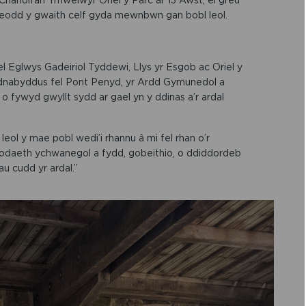
greodd y gwaith celf gyda mewnbwn gan bobl leol.
 Eglwys Gadeiriol Tyddewi, Llys yr Esgob ac Oriel y
 adnabyddus fel Pont Penyd, yr Ardd Gymunedol a
 fywyd gwyllt sydd ar gael yn y ddinas a’r ardal
ol y mae pobl wedi’i rhannu â mi fel rhan o’r
odaeth ychwanegol a fydd, gobeithio, o ddiddordeb
u cudd yr ardal.”