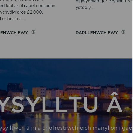
digwyddiad ger Bryniau Pres
 leol ar ôl i apêl codi arian
ystod y ...
 ychydig dros £2,000.
ei lansio a...
ON
ON
LENWCH FWY
DARLLENWCH FWY
CYMUNED
TAN
HAEL
GWYL
WEDI
WEDI’I
CODI
OSGOI
DROS
O
£2,000
DRWC
AR
BLEW
GYFER
GER
CYNLLUN
BRYNI
CADEIRIAU
PRESEL
YSYLLTU Â 
OLWYN
TRAETH
YN
SIR
BENFRO
ysylltwch â ni a chofrestrwch eich manylion i gael