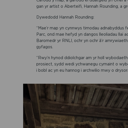
gan yr artist o Aberteifi, Hannah Rounding, a 
Dywedodd Hannah Rounding:
“Mae’r map yn cynnwys tirnodau adnabyddus fel
Parc, ond mae hefyd yn dangos lleoliadau llai
Baromedr yr RNLI, ochr yn ochr â’r amrywiaeth o
gyfagos.
“Rwy’n hynod ddiolchgar am yr holl wybodaeth le
prosiect, sydd wedi ychwanegu cymaint o wyb
i bobl ac yn eu hannog i archwilio mwy o drysora