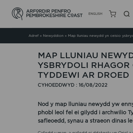
ENGLISH
Adref
»
Newyddion
»
Map lluniau newydd yn ceisio ysbry
MAP LLUNIAU NEWYD
YSBRYDOLI RHAGOR 
TYDDEWI AR DROED
CYHOEDDWYD : 16/08/2022
Nod y map lluniau newydd yw enny
phobl leol fel ei gilydd i archwilio
safleoedd, synau a straeon dinas le
Cafodd y map, a gafodd ei ddatgelu yn Oriel a 