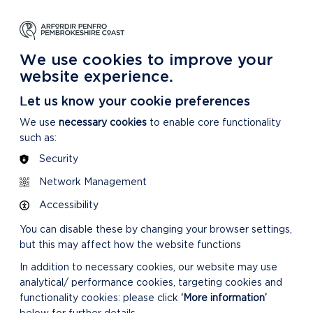
DYSGU
GOFALU
DARGANFOD MWY
m Ein Parc Cenedlaethol
Am ein Parc Cenedlaethol
Am Ein Parc Cenedlaethol
We use cookies to improve your
website experience.
Let us know your cookie preferences
We use
necessary cookies
to enable core functionality
such as:
Security
Network Management
Accessibility
DOLENNI
You can disable these by changing your browser settings,
but this may affect how the website functions
PERTHNASOL
In addition to necessary cookies, our website may use
analytical/ performance cookies, targeting cookies and
functionality cookies: please click
‘More information’