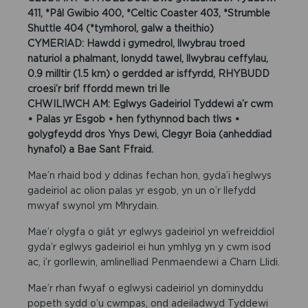
411, *Pâl Gwibio 400, *Celtic Coaster 403, *Strumble
Shuttle 404 (*tymhorol, galw a theithio)
CYMERIAD: Hawdd i gymedrol, llwybrau troed
naturiol a phalmant, lonydd tawel, llwybrau ceffylau,
0.9 milltir (1.5 km) o gerdded ar isffyrdd, RHYBUDD
croesi’r brif ffordd mewn tri lle
CHWILIWCH AM: Eglwys Gadeiriol Tyddewi a’r cwm
• Palas yr Esgob • hen fythynnod bach tlws •
golygfeydd dros Ynys Dewi, Clegyr Boia (anheddiad
hynafol) a Bae Sant Ffraid.
Mae’n rhaid bod y ddinas fechan hon, gyda’i heglwys
gadeiriol ac olion palas yr esgob, yn un o’r llefydd
mwyaf swynol ym Mhrydain.
Mae’r olygfa o giât yr eglwys gadeiriol yn wefreiddiol
gyda’r eglwys gadeiriol ei hun ymhlyg yn y cwm isod
ac, i’r gorllewin, amlinelliad Penmaendewi a Charn Llidi.
Mae’r rhan fwyaf o eglwysi cadeiriol yn dominyddu
popeth sydd o’u cwmpas, ond adeiladwyd Tyddewi