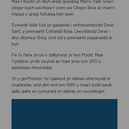
Mae’r llwybr yn dilyn ardal goediog Merry Vale. Enw’r
clegyr bach uwchlaw’r cwm yw Clegyr Boia ac mae’n
frigiad o graig folcanig hen iawn.
Dywedir iddo fod yn gadarnle i wrthwynebydd Dewi
Sant, y pennaeth Celtaidd Boia. Llwyddodd Dewi i
droi dilynwyr Boia, ond nid y pennaeth paganaidd ei
hun.
Fe fu farw yn un o ddilynwyr yr hen ffydd. Mae
Tyddewi yn lle swynol ac mae yma ryw 200 o
adeiladau rhestredig.
Yn y gorffennol, fe’i galwyd yn ddinas oherwydd ei
chadeirlan, ond dim ond ers 1995 y mae’r bobl wedi
gallu galw eu cymuned yn ddinas yn swyddogol.