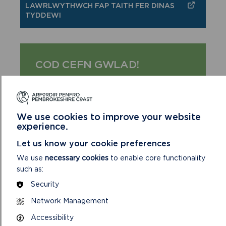
LAWRLWYTHWCH FAP TAITH FER DINAS
TYDDEWI
COD CEFN GWLAD!
Mwynhewch y cefn gwlad a pharchu ei
fywyd a’i waith
Gochelwch rhag unrhyw risg o dân •
We use cookies to improve your website
Gadewch glwydi ac eiddo fel rydych chi'n
experience.
eu cael nhw
Cadwch eich ci dan reolaeth dynn •
Let us know your cookie preferences
Cadwch at y llwybrau cyhoeddus wrth
groesi tir amaethyddol
We use
necessary cookies
to enable core functionality
such as:
Ewch â'ch sbwriel adref gyda chi
Security
Network Management
Accessibility