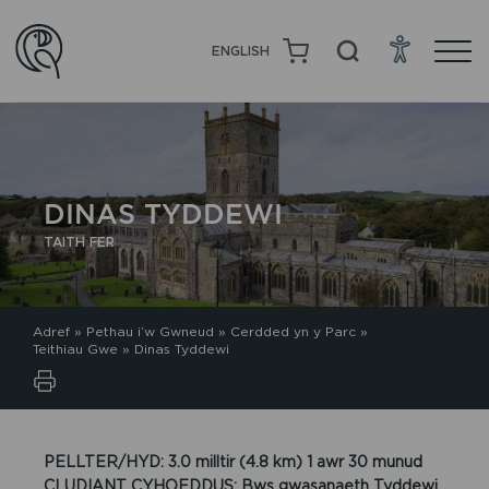
ENGLISH
DINAS TYDDEWI
TAITH FER
Adref
»
Pethau i’w Gwneud
»
Cerdded yn y Parc
»
Teithiau Gwe
»
Dinas Tyddewi
PELLTER/HYD: 3.0 milltir (4.8 km) 1 awr 30 munud
CLUDIANT CYHOEDDUS: Bws gwasanaeth Tyddewi