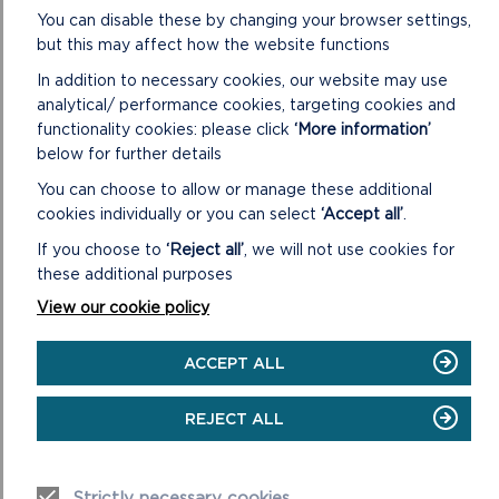
You can disable these by changing your browser settings,
but this may affect how the website functions
In addition to necessary cookies, our website may use
analytical/ performance cookies, targeting cookies and
functionality cookies: please click
‘More information’
below for further details
You can choose to allow or manage these additional
cookies individually or you can select
‘Accept all’
.
If you choose to
‘Reject all’
, we will not use cookies for
these additional purposes
View our cookie policy
ACCEPT ALL
ORIEL Y PARC,
REJECT ALL
CANOLFAN
DDARGANFOD Y PARC
Strictly necessary cookies