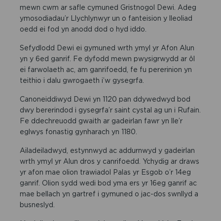
mewn cwm ar safle cymuned Gristnogol Dewi. Adeg
ymosodiadau’r Llychlynwyr un o fanteision y lleoliad
oedd ei fod yn anodd dod o hyd iddo.
Sefydlodd Dewi ei gymuned wrth ymyl yr Afon Alun
yn y 6ed ganrif. Fe dyfodd mewn pwysigrwydd ar ôl
ei farwolaeth ac, am ganrifoedd, fe fu pererinion yn
teithio i dalu gwrogaeth i’w gysegrfa.
Canoneiddiwyd Dewi yn 1120 pan ddywedwyd bod
dwy bererindod i gysegrfa’r saint cystal ag un i Rufain.
Fe ddechreuodd gwaith ar gadeirlan fawr yn lle’r
eglwys fonastig gynharach yn 1180.
Ailadeiladwyd, estynnwyd ac addurnwyd y gadeirlan
wrth ymyl yr Alun dros y canrifoedd. Ychydig ar draws
yr afon mae olion trawiadol Palas yr Esgob o’r 14eg
ganrif. Olion sydd wedi bod yma ers yr 16eg ganrif ac
mae bellach yn gartref i gymuned o jac-dos swnllyd a
busneslyd.