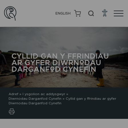
ENGLISH
CYLLID GAN Y FFRINDIAU
AR GYFER DIWRNODAU
DARGANFOD CYNEFIN
Adref
»
I ysgolion ac addysgwyr
»
Diwrnodau Darganfod Cynefin
»
Cyllid gan y ffrindiau ar gyfer
Diwrnodau Darganfod Cynefin