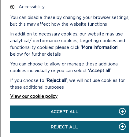
Cysylltwch â Thîm Darganfod Awdurdod y Parc
Accessibility
Cenedlaethol i archebu ymweliad gan
ebostio darganfod@arfordirpenfro.org.uk
.
You can disable these by changing your browser settings,
but this may affect how the website functions
UNRHYW BETH ARALL?
In addition to necessary cookies, our website may use
analytical/ performance cookies, targeting cookies and
functionality cookies: please click
‘More information’
Gofynnwn i’r ysgolion sy’n cymryd rhan yn y teithiau
below for further details
hyn rannu unrhyw gynlluniau cwricwlwm (sy’n
gysylltiedig â’r ymweliad) ac enghreifftiau o waith
You can choose to allow or manage these additional
disgyblion sydd wedi cael eu gwneud mewn ymateb
cookies individually or you can select
‘Accept all’
.
i’r ymweliadau hyn.
If you choose to
‘Reject all’
, we will not use cookies for
Bydd casglu a rhannu’r gwaith hwn yn helpu i ddathlu’r
these additional purposes
canlyniadau dysgu o’r ymweliadau addysgol â’r Parc
View our cookie policy
Cenedlaethol, a bydd yn datblygu adnoddau newydd i
wella ymweliadau yn y dyfodol.
ACCEPT ALL
DARGANFOD MWY AM EIN DIWRNODAU
REJECT ALL
DARGANFOD CYNEFIN