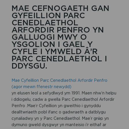
MAE CEFNOGAETH GAN
GYFEILLION PARC
CENEDLAETHOL
ARFORDIR PENFRO YN
GALLUOGI MWY O
YSGOLION I GAEL Y
CYFLE I YMWELD Â’R
PARC CENEDLAETHOL I
DDYSGU.
Mae Cyfeillion Parc Cenedlaethol Arfordir Penfro
(agor mewn ffenestr newydd)
yn elusen leol a sefydlwyd ym 1991. Maen nhw’n helpu
i ddiogelu, cadw a gwella Parc Cenedlaethol Arfordir
Penfro .Mae’r Cyfeillion yn gweithio i gynyddu
dealltwriaeth pobl ifanc o gadwraeth a datblygu
cynaliadwy yn y Parc Cenedlaethol. Mae’r grŵp yn
dymuno gweld dysgwyr yn manteisio i’r eithaf ar