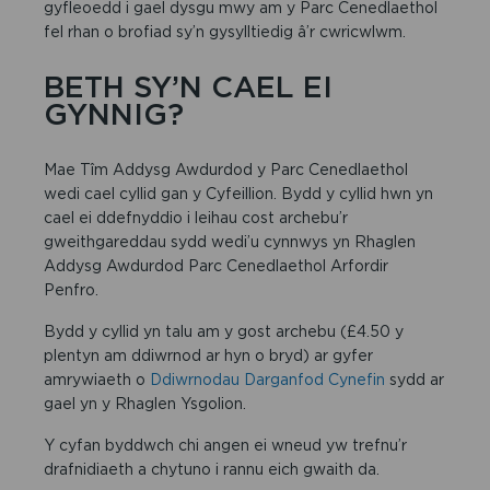
gyfleoedd i gael dysgu mwy am y Parc Cenedlaethol
fel rhan o brofiad sy’n gysylltiedig â’r cwricwlwm.
BETH SY’N CAEL EI
GYNNIG?
Mae Tîm Addysg Awdurdod y Parc Cenedlaethol
wedi cael cyllid gan y Cyfeillion. Bydd y cyllid hwn yn
cael ei ddefnyddio i leihau cost archebu’r
gweithgareddau sydd wedi’u cynnwys yn Rhaglen
Addysg Awdurdod Parc Cenedlaethol Arfordir
Penfro.
Bydd y cyllid yn talu am y gost archebu (£4.50 y
plentyn am ddiwrnod ar hyn o bryd) ar gyfer
amrywiaeth o
Ddiwrnodau Darganfod Cynefin
sydd ar
gael yn y Rhaglen Ysgolion.
Y cyfan byddwch chi angen ei wneud yw trefnu’r
drafnidiaeth a chytuno i rannu eich gwaith da.